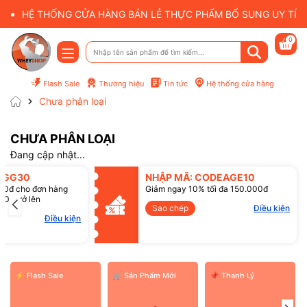
HỆ THỐNG CỬA HÀNG BÁN LẺ THỰC PHẨM BỔ SUNG UY TÍN 
0
Flash Sale
Thương hiệu
Tin tức
Hệ thống cửa hàng
Chưa phân loại
CHƯA PHÂN LOẠI
Đang cập nhật...
Mã giảm giá:
SGG30
NHẬP MÃ: CODEAGE10
00đ cho đơn hàng
Giảm ngay 10% tối đa 150.000đ
00đ trở lên
Điều kiện:
Sao chép
Điều kiện
Điều kiện
⚡ Flash Sale
️🛒 Sản Phẩm Mới
📌 Thanh Lý