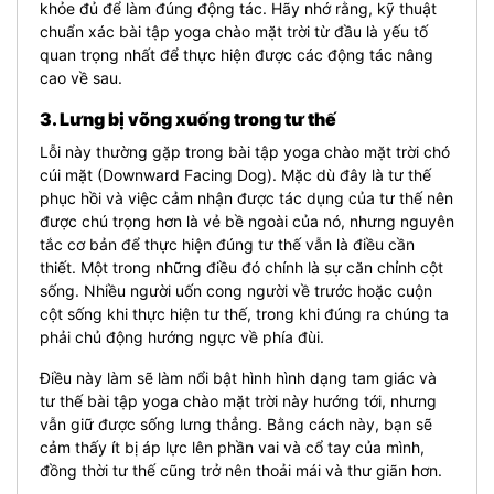
khỏe đủ để làm đúng động tác.
Hãy nhớ rằng, kỹ thuật
chuẩn xác bài tập yoga chào mặt trời từ đầu là yếu tố
quan trọng nhất để thực hiện được các động tác nâng
cao về sau.
3. Lưng bị võng xuống trong tư thế
Lỗi này thường gặp trong bài tập yoga chào mặt trời chó
cúi mặt (Downward Facing Dog). Mặc dù đây là tư thế
phục hồi và việc cảm nhận được tác dụng của tư thế nên
được chú trọng hơn là vẻ bề ngoài của nó, nhưng nguyên
tắc cơ bản để thực hiện đúng tư thế vẫn là điều cần
thiết.
Một trong những điều đó chính là sự căn chỉnh cột
sống. Nhiều người uốn cong người về trước hoặc cuộn
cột sống khi thực hiện tư thế, trong khi đúng ra chúng ta
phải chủ động hướng ngực về phía đùi.
Điều này làm sẽ làm nổi bật hình hình dạng tam giác và
tư thế bài tập yoga chào mặt trời này hướng tới, nhưng
vẫn giữ được sống lưng thẳng. Bằng cách này, bạn sẽ
cảm thấy ít bị áp lực lên phần vai và cổ tay của mình,
đồng thời tư thế cũng trở nên thoải mái và thư giãn hơn.