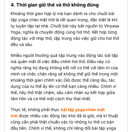
4. Thời gian giữ thế và thở không đúng
Khoảng thời gian hợp lý mà bạn dành ra cho chuỗi bài
tập yoga chào mặt trời là rất quan trọng, đặc biệt là khi
tự luyện tập tại nhà.
Chuỗi bài này bắt nguồn từ Vinyasa
Yoga, nghĩa là chuyển động cùng hơi thở. Kết hợp từng
động tác với nhịp thở, tập trung vào việc giữ cho hơi thở
đều và sâu.
Nhiều người thường quá tập trung vào động tác bài tập
mà quên mất đi việc điều chỉnh hơi thở. Điều này có
nghĩa rằng họ đang không kết nối cơ thể với tâm trí của
mình và chắc chắn rằng sẽ không thể giữ thế trong một
khoảng thời gian chính xác.
Giữ được thế càng lâu, tác
dụng của tư thế ấy lên cơ thể bạn càng nhiều. Chính vì
thế, hãy thở thật chậm, sâu cảm nhận sự kết hợp giữa
tâm hồn và cơ thể một cách thư thái nhất.
Thực tế, không phải thực
bài tập yoga chào mặt
trời
được nhiều các động tác khó đã là giỏi, mà kĩ thuật
cũng cần phải thật chuẩn xác từ những tư thế cơ bản
đầu tiên. Chính vì thế, không chỉ riêng đối bài tập yoga