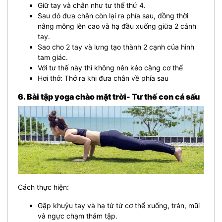
Giữ tay và chân như tư thế thứ 4.
Sau đó đưa chân còn lại ra phía sau, đồng thời
nâng mông lên cao và hạ đầu xuống giữa 2 cánh
tay.
Sao cho 2 tay và lưng tạo thành 2 cạnh của hình
tam giác.
Với tư thế này thì không nên kéo căng cơ thể
Hơi thở: Thở ra khi đưa chân về phía sau
6. Bài tập yoga chào mặt trời- Tư thế con cá sấu
Cách thực hiện:
Gặp khuỷu tay và hạ từ từ cơ thể xuống, trán, mũi
và ngực chạm thảm tập.