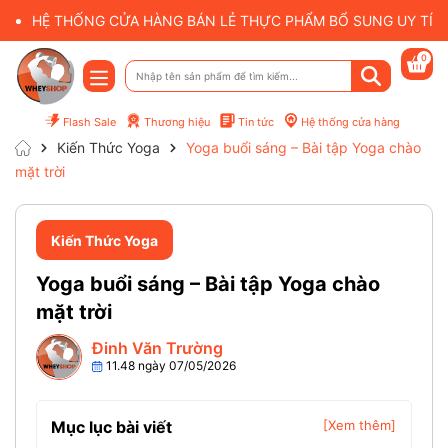
HỆ THỐNG CỬA HÀNG BÁN LẺ THỰC PHẨM BỔ SUNG UY TÍN 
0
Flash Sale
Thương hiệu
Tin tức
Hệ thống cửa hàng
Kiến Thức Yoga
Yoga buổi sáng – Bài tập Yoga chào
mặt trời
Kiến Thức Yoga
Yoga buổi sáng – Bài tập Yoga chào
mặt trời
Đinh Văn Trường
11.48 ngày 07/05/2026
Mục lục bài viết
[Xem thêm]