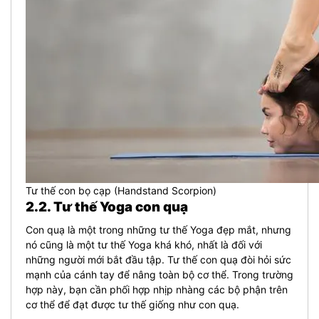
Tư thế con bọ cạp (Handstand Scorpion)
2.2. Tư thế Yoga con quạ
Con quạ là một trong những tư thế Yoga đẹp mắt, nhưng
nó cũng là một tư thế Yoga khá khó, nhất là đối với
những người mới bắt đầu tập. Tư thế con quạ đòi hỏi sức
mạnh của cánh tay để nâng toàn bộ cơ thể. Trong trường
hợp này, bạn cần phối hợp nhịp nhàng các bộ phận trên
cơ thể để đạt được tư thế giống như con quạ.