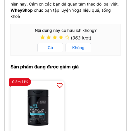
hiện nay. Cảm ơn các bạn đã quan tâm theo dõi bài viết.
WheyShop
chúc bạn tập luyện Yoga hiệu quả, sống
khoẻ
Nội dung này có hữu ích không?
(
363
lượt)
Có
Không
Sản phẩm đang được giảm giá
Giảm 11%