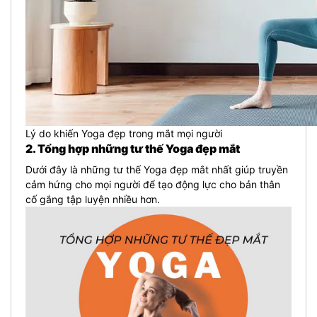
Lý do khiến Yoga đẹp trong mắt mọi người
2. Tổng hợp những tư thế Yoga đẹp mắt
Dưới đây là những tư thế Yoga đẹp mắt nhất giúp truyền
cảm hứng cho mọi người để tạo động lực cho bản thân
cố gắng tập luyện nhiều hơn.