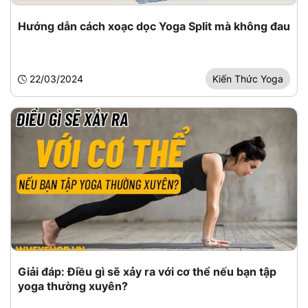
Hướng dẫn cách xoạc dọc Yoga Split mà không đau
22/03/2024
Kiến Thức Yoga
Giải đáp: Điều gì sẽ xảy ra với cơ thể nếu bạn tập
yoga thường xuyên?