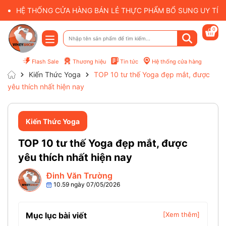
HỆ THỐNG CỬA HÀNG BÁN LẺ THỰC PHẨM BỔ SUNG UY TÍN 
0
Flash Sale
Thương hiệu
Tin tức
Hệ thống cửa hàng
Kiến Thức Yoga
TOP 10 tư thế Yoga đẹp mắt, được
yêu thích nhất hiện nay
Kiến Thức Yoga
TOP 10 tư thế Yoga đẹp mắt, được
yêu thích nhất hiện nay
Đinh Văn Trường
10.59 ngày 07/05/2026
Mục lục bài viết
[Xem thêm]