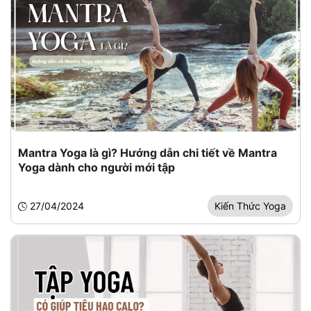
Mantra Yoga là gì? Hướng dẫn chi tiết về Mantra
Yoga dành cho người mới tập
27/04/2024
Kiến Thức Yoga