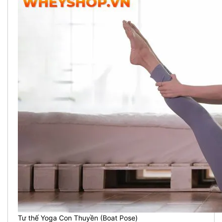
Tư thế Yoga Con Thuyền (Boat Pose)