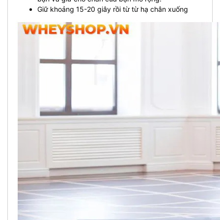
Giữ khoảng 15-20 giây rồi từ từ hạ chân xuống