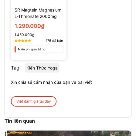
SR Magtein Magnesium
L-Threonate 2000mg
(135 Viên)
1.290.000₫
1.450.000₫
175
đã bán
Miễn phí giao hàng
Tag:
Kiến Thức Yoga
Xin chia sẻ cảm nhận của bạn về bài viết
Viết đánh giá tại đây
Tin liên quan