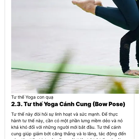
Tư thế Yoga con quạ
2.3. Tư thế Yoga Cánh Cung (Bow Pose)
Tư thế này đòi hỏi sự linh hoạt và sức mạnh. Để thực
hành tư thế này, cần có một phần lưng mềm dẻo và nó
khá khó đối với những người mới bắt đầu. Tư thế cánh
cung giúp giảm bớt căng thẳng và lo lắng, tác động đến