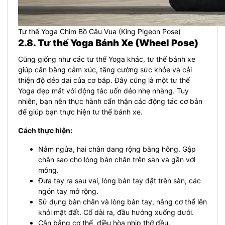
Tư thế Yoga Chim Bồ Câu Vua (King Pigeon Pose)
2.8. Tư thế Yoga Bánh Xe (Wheel Pose)
Cũng giống như các tư thế Yoga khác, tư thế bánh xe
giúp cân bằng cảm xúc, tăng cường sức khỏe và cải
thiện độ dẻo dai của cơ bắp. Đây cũng là một tư thế
Yoga đẹp mắt với động tác uốn dẻo nhẹ nhàng. Tuy
nhiên, bạn nên thực hành cẩn thận các động tác cơ bản
để giúp bạn thực hiện tư thế bánh xe.
Cách thực hiện:
Nằm ngửa, hai chân dang rộng bằng hông. Gập
chân sao cho lòng bàn chân trên sàn và gần với
mông.
Đưa tay ra sau vai, lòng bàn tay đặt trên sàn, các
ngón tay mở rộng.
Sử dụng bàn chân và lòng bàn tay, nâng cơ thể lên
khỏi mặt đất. Cổ dài ra, đầu hướng xuống dưới.
Cân bằng cơ thể, điều hòa nhịp thở đều.