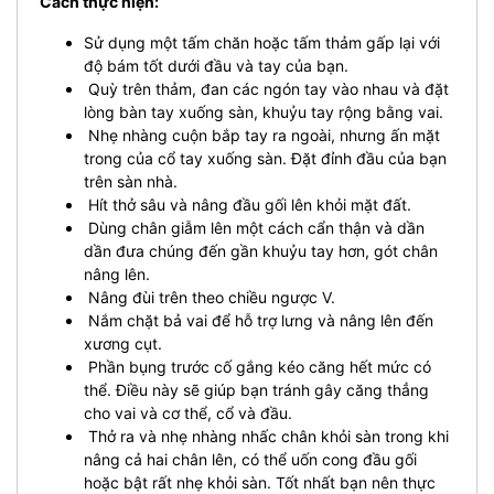
Cách thực hiện:
Sử dụng một tấm chăn hoặc tấm thảm gấp lại với
độ bám tốt dưới đầu và tay của bạn.
Quỳ trên thảm, đan các ngón tay vào nhau và đặt
lòng bàn tay xuống sàn, khuỷu tay rộng bằng vai.
Nhẹ nhàng cuộn bắp tay ra ngoài, nhưng ấn mặt
trong của cổ tay xuống sàn. Đặt đỉnh đầu của bạn
trên sàn nhà.
Hít thở sâu và nâng đầu gối lên khỏi mặt đất.
Dùng chân giẫm lên một cách cẩn thận và dần
dần đưa chúng đến gần khuỷu tay hơn, gót chân
nâng lên.
Nâng đùi trên theo chiều ngược V.
Nắm chặt bả vai để hỗ trợ lưng và nâng lên đến
xương cụt.
Phần bụng trước cố gắng kéo căng hết mức có
thể. Điều này sẽ giúp bạn tránh gây căng thẳng
cho vai và cơ thể, cổ và đầu.
Thở ra và nhẹ nhàng nhấc chân khỏi sàn trong khi
nâng cả hai chân lên, có thể uốn cong đầu gối
hoặc bật rất nhẹ khỏi sàn. Tốt nhất bạn nên thực