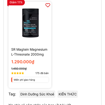
Giảm 11%
SR Magtein Magnesium
L-Threonate 2000mg
(135 Viên)
1.290.000₫
1.450.000₫
175
đã bán
Miễn phí giao hàng
Tag:
Dinh Dưỡng Sức Khoẻ
KIẾN THỨC