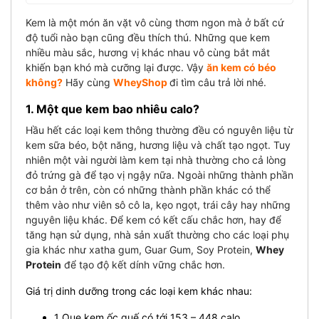
Kem là một món ăn vặt vô cùng thơm ngon mà ở bất cứ
độ tuổi nào bạn cũng đều thích thú. Những que kem
nhiều màu sắc, hương vị khác nhau vô cùng bắt mắt
khiến bạn khó mà cưỡng lại được. Vậy
ăn kem có béo
không?
Hãy cùng
WheyShop
đi tìm câu trả lời nhé.
1. Một que kem bao nhiêu calo?
Hầu hết các loại kem thông thường đều có nguyên liệu từ
kem sữa béo, bột năng, hương liệu và chất tạo ngọt. Tuy
nhiên một vài người làm kem tại nhà thường cho cả lòng
đỏ trứng gà để tạo vị ngậy nữa.
Ngoài những thành phần
cơ bản ở trên, còn có những thành phần khác có thể
thêm vào như viên sô cô la, kẹo ngọt, trái cây hay những
nguyên liệu khác. Để kem có kết cấu chắc hơn, hay để
tăng hạn sử dụng, nhà sản xuất thường cho các loại phụ
gia khác như xatha gum, Guar Gum, Soy Protein,
Whey
Protein
để tạo độ kết dính vững chắc hơn.
Giá trị dinh dưỡng trong các loại kem khác nhau:
1 Que kem ốc quế có tới 153 – 448 calo