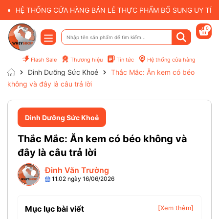
HỆ THỐNG CỬA HÀNG BÁN LẺ THỰC PHẨM BỔ SUNG UY TÍN 
0
Flash Sale
Thương hiệu
Tin tức
Hệ thống cửa hàng
Dinh Dưỡng Sức Khoẻ
Thắc Mắc: Ăn kem có béo
không và đây là câu trả lời
Dinh Dưỡng Sức Khoẻ
Thắc Mắc: Ăn kem có béo không và
đây là câu trả lời
Đinh Văn Trường
11.02 ngày 16/06/2026
Mục lục bài viết
[Xem thêm]