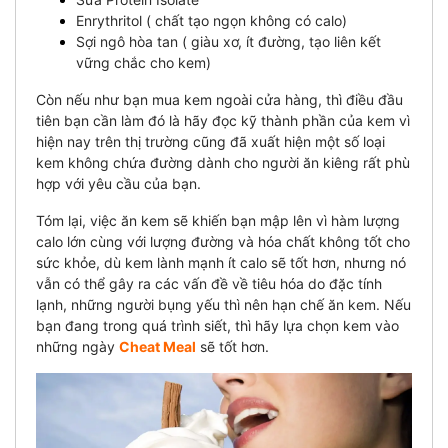
Enrythritol ( chất tạo ngọn không có calo)
Sợi ngô hòa tan ( giàu xơ, ít đường, tạo liên kết
vững chắc cho kem)
Còn nếu như bạn mua kem ngoài cửa hàng, thì điều đầu
tiên bạn cần làm đó là hãy đọc kỹ thành phần của kem vì
hiện nay trên thị trường cũng đã xuất hiện một số loại
kem không chứa đường dành cho người ăn kiêng rất phù
hợp với yêu cầu của bạn.
Tóm lại, việc ăn kem sẽ khiến bạn mập lên vì hàm lượng
calo lớn cùng với lượng đường và hóa chất không tốt cho
sức khỏe, dù kem lành mạnh ít calo sẽ tốt hơn, nhưng nó
vẫn có thể gây ra các vấn đề về tiêu hóa do đặc tính
lạnh, những n
gười bụng yếu thì nên hạn chế ăn kem. Nếu
bạn đang trong quá trình siết, thì hãy lựa chọn kem vào
những ngày
Cheat Meal
sẽ tốt hơn.