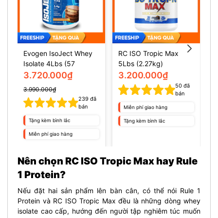
Evogen IsoJect Whey
RC ISO Tropic Max
L
Isolate 4Lbs (57
5Lbs (2.27kg)
1
servings)
I
3.720.000₫
3.200.000₫
s
50
đã
3.990.000₫
bán
239
đã
bán
Miễn phí giao hàng
Tặng kèm bình lắc
Tặng kèm bình lắc
Miễn phí giao hàng
Nên chọn RC ISO Tropic Max hay Rule
1 Protein?
Nếu đặt hai sản phẩm lên bàn cân, có thể nói Rule 1
Protein và RC ISO Tropic Max đều là những dòng whey
isolate cao cấp, hướng đến người tập nghiêm túc muốn