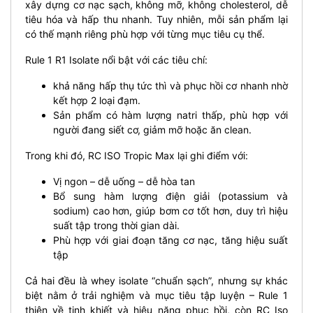
xây dựng cơ nạc sạch, không mỡ, không cholesterol, dễ
tiêu hóa và hấp thu nhanh. Tuy nhiên, mỗi sản phẩm lại
có thế mạnh riêng phù hợp với từng mục tiêu cụ thể.
Rule 1 R1 Isolate nổi bật với các tiêu chí:
khả năng hấp thụ tức thì và phục hồi cơ nhanh nhờ
kết hợp 2 loại đạm.
Sản phẩm có hàm lượng natri thấp, phù hợp với
người đang siết cơ, giảm mỡ hoặc ăn clean.
Trong khi đó, RC ISO Tropic Max lại ghi điểm với:
Vị ngon – dễ uống – dễ hòa tan
Bổ sung hàm lượng điện giải (potassium và
sodium) cao hơn, giúp bơm cơ tốt hơn, duy trì hiệu
suất tập trong thời gian dài.
Phù hợp với giai đoạn tăng cơ nạc, tăng hiệu suất
tập
Cả hai đều là whey isolate “chuẩn sạch”, nhưng sự khác
biệt nằm ở trải nghiệm và mục tiêu tập luyện – Rule 1
thiên về tinh khiết và hiệu năng phục hồi, còn RC Iso