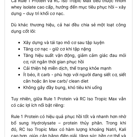
Cả Rule 1 Protein và RC Iso Tropic Max đều thuộc nhóm
whey isolate cao cấp, hướng đến mục tiêu phục hồi – xây
dựng – duy trì khối cơ nạc.
Dù khác thương hiệu, cả hai đều chia sẻ một loạt công
dụng cốt lõi:
Xây dựng và tái tạo mô cơ sau tập luyện
Tăng cơ nạc - giữ cơ khi tập nặng
Tăng hiệu suất vận động, giảm cảm giác đau mỏi
cơ, rút ngắn thời gian phục hồi
Cải thiện hệ miễn dịch, thể trạng khỏe mạnh
Ít béo, ít carb - phù hợp với người đang siết cơ, siết
cân hoặc ăn low carb/ clean diet
Không gây đầy bụng, khó tiêu khi uống
Tuy nhiên, giữa Rule 1 Protein và RC Iso Tropic Max vẫn
có các lợi ích nổi bật riêng:
Rule 1 Protein có hiệu quả phục hồi tốt và nhanh hơn nhờ
bổ sung Hydrolysate – protein thủy phân. Trong khi
đó, RC Iso Tropic Max có hàm lượng khoáng Natri, Kali
cao hơn, giúp cân bằng điện giải, tăng sức bền cơ thể và