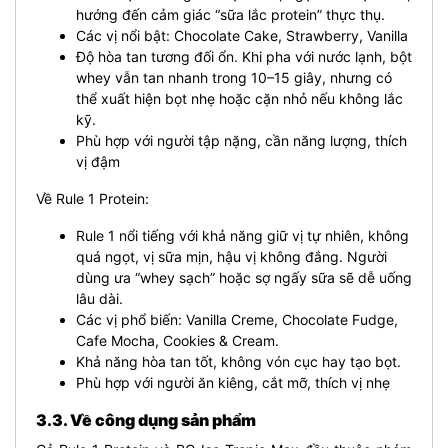
hướng đến cảm giác “sữa lắc protein” thực thụ.
Các vị nổi bật: Chocolate Cake, Strawberry, Vanilla
Độ hòa tan tương đối ổn. Khi pha với nước lạnh, bột
whey vẫn tan nhanh trong 10–15 giây, nhưng có
thể xuất hiện bọt nhẹ hoặc cặn nhỏ nếu không lắc
kỹ.
Phù hợp với người tập nặng, cần năng lượng, thích
vị đậm
Về Rule 1 Protein:
Rule 1 nổi tiếng với khả năng giữ vị tự nhiên, không
quá ngọt, vị sữa mịn, hậu vị không đắng. Người
dùng ưa “whey sạch” hoặc sợ ngấy sữa sẽ dễ uống
lâu dài.
Các vị phổ biến: Vanilla Creme, Chocolate Fudge,
Cafe Mocha, Cookies & Cream.
Khả năng hòa tan tốt, không vón cục hay tạo bọt.
Phù hợp với người ăn kiêng, cắt mỡ, thích vị nhẹ
3.3. Về công dụng sản phẩm