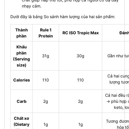
nhạy cảm.
Dưới đây là bảng So sánh hàm lượng của hai sản phẩm:
Thành
Rule 1
RC ISO Tropic Max
Đánh
phần
Protein
Khẩu
phần
31g
30g
Gần như t
(Serving
size)
Cả hai cun
Calories
110
110
lượng tươ
Cả hai đều r
Carb
2g
2g
→ phù hợp c
keto, l
Chất xơ
Tương đương
(Dietary
1g
1g
hóa tố