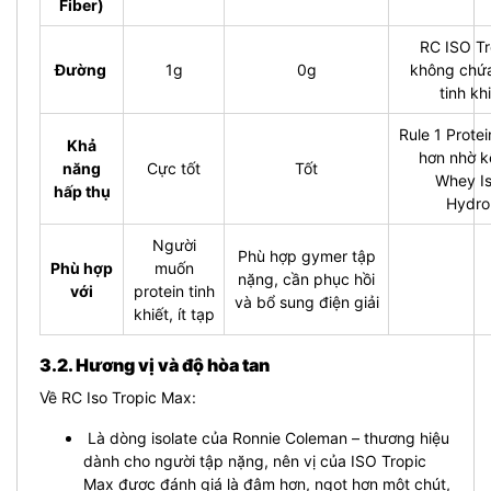
Fiber)
RC ISO T
Đường
1g
0g
không chứ
tinh kh
Rule 1 Protei
Khả
hơn nhờ k
năng
Cực tốt
Tốt
Whey Is
hấp thụ
Hydro
Người
Phù hợp gymer tập
Phù hợp
muốn
nặng, cần phục hồi
với
protein tinh
và bổ sung điện giải
khiết, ít tạp
3.2. Hương vị và độ hòa tan
Về RC Iso Tropic Max:
Là dòng isolate của Ronnie Coleman – thương hiệu
dành cho người tập nặng, nên vị của ISO Tropic
Max được đánh giá là đậm hơn, ngọt hơn một chút,