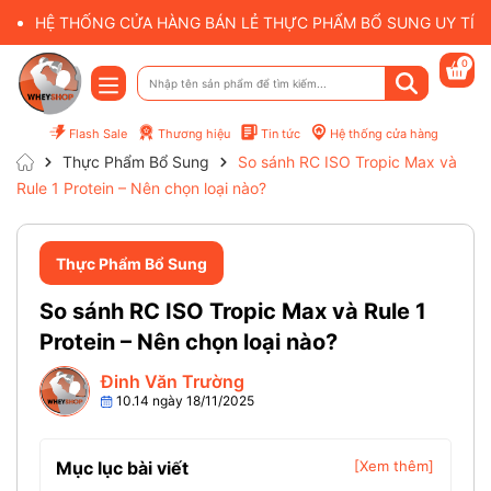
HỆ THỐNG CỬA HÀNG BÁN LẺ THỰC PHẨM BỔ SUNG UY TÍN 
0
Flash Sale
Thương hiệu
Tin tức
Hệ thống cửa hàng
Thực Phẩm Bổ Sung
So sánh RC ISO Tropic Max và
Rule 1 Protein – Nên chọn loại nào?
Thực Phẩm Bổ Sung
So sánh RC ISO Tropic Max và Rule 1
Protein – Nên chọn loại nào?
Đinh Văn Trường
10.14 ngày 18/11/2025
Mục lục bài viết
[Xem thêm]