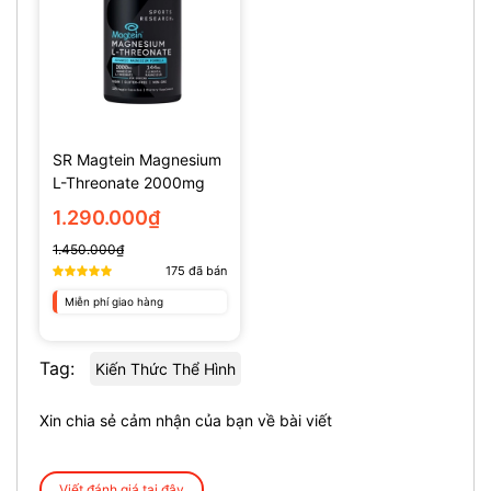
SR Magtein Magnesium
L-Threonate 2000mg
(135 Viên)
1.290.000₫
1.450.000₫
175
đã bán
Miễn phí giao hàng
Tag:
Kiến Thức Thể Hình
Xin chia sẻ cảm nhận của bạn về bài viết
Viết đánh giá tại đây