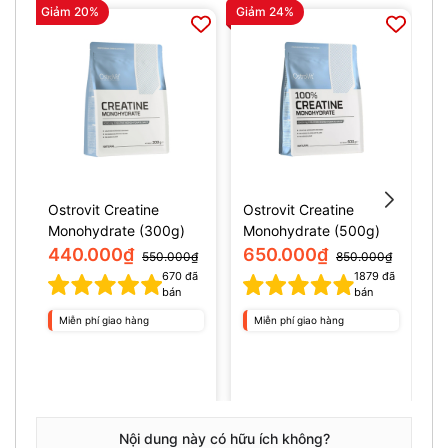
Giảm 20%
Giảm 24%
Gi
Ostrovit Creatine
Ostrovit Creatine
M
Monohydrate (300g)
Monohydrate (500g)
s
440.000₫
650.000₫
550.000₫
850.000₫
670
đã
1879
đã
1
bán
bán
Miễn phí giao hàng
Miễn phí giao hàng
Nội dung này có hữu ích không?