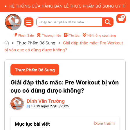
HỆ THỐNG CỬA HÀNG BÁN LẺ THỰC PHẨM BỔ SUNG UY TÍN 
0
Flash Sale
Thương hiệu
Tin tức
Hệ thống cửa hàng
Thực Phẩm Bổ Sung
Giải đáp thắc mắc: Pre Workout
bị vón cục có dùng được không?
Thực Phẩm Bổ Sung
Giải đáp thắc mắc: Pre Workout bị vón
cục có dùng được không?
Đinh Văn Trường
10.09 ngày 27/05/2025
Mục lục bài viết
[Xem thêm]