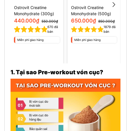
Ostrovit Creatine
Ostrovit Creatine
M
Monohydrate (300g)
Monohydrate (500g)
s
440.000₫
650.000₫
550.000₫
850.000₫
670
đã
1879
đã
1
bán
bán
Miễn phí giao hàng
Miễn phí giao hàng
1. Tại sao Pre-workout vón cục?