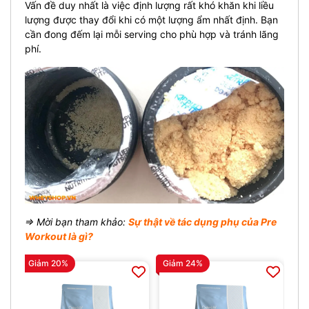
Vấn đề duy nhất là việc định lượng rất khó khăn khi liều
lượng được thay đổi khi có một lượng ẩm nhất định. Bạn
cần đong đếm lại mỗi serving cho phù hợp và tránh lãng
phí.
⇒ Mời bạn tham khảo:
Sự thật về tác dụng phụ của Pre
Workout là gì?
Giảm 20%
Giảm 24%
Gi