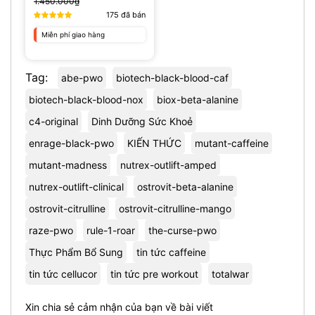
1.450.000₫
175
đã bán
Miễn phí giao hàng
Tag:
abe-pwo
biotech-black-blood-caf
biotech-black-blood-nox
biox-beta-alanine
c4-original
Dinh Dưỡng Sức Khoẻ
enrage-black-pwo
KIẾN THỨC
mutant-caffeine
mutant-madness
nutrex-outlift-amped
nutrex-outlift-clinical
ostrovit-beta-alanine
ostrovit-citrulline
ostrovit-citrulline-mango
raze-pwo
rule-1-roar
the-curse-pwo
Thực Phẩm Bổ Sung
tin tức caffeine
tin tức cellucor
tin tức pre workout
totalwar
Xin chia sẻ cảm nhận của bạn về bài viết