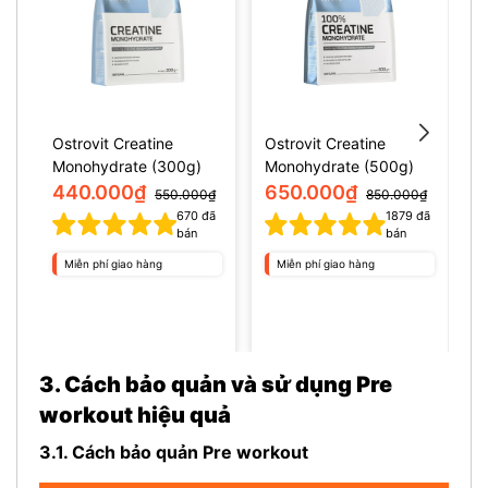
Ostrovit Creatine
Ostrovit Creatine
M
Monohydrate (300g)
Monohydrate (500g)
s
440.000₫
650.000₫
550.000₫
850.000₫
670
đã
1879
đã
1
bán
bán
Miễn phí giao hàng
Miễn phí giao hàng
3. Cách bảo quản và sử dụng Pre
workout hiệu quả
3.1. Cách bảo quản Pre workout