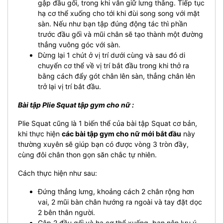
gập đầu gối, trong khi vẫn giữ lưng thẳng. Tiếp tục
hạ cơ thể xuống cho tới khi đùi song song với mặt
sàn. Nếu như bạn tập đúng động tác thì phần
trước đầu gối và mũi chân sẽ tạo thành một đường
thẳng vuông góc với sàn.
Dừng lại 1 chút ở vị trí dưới cùng và sau đó di
chuyển cơ thể về vị trí bắt đầu trong khi thở ra
bằng cách đẩy gót chân lên sàn, thẳng chân lên
trở lại vị trí bắt đầu.
Bài tập Plie Squat tập gym cho nữ :
Plie Squat cũng là 1 biến thể của bài tập Squat cơ bản,
khi thực hiện
các bài tập gym cho nữ mới bắt đầu
này
thường xuyên sẽ giúp bạn có được vòng 3 tròn đầy,
cùng đôi chân thon gọn săn chắc tự nhiên.
Cách thực hiện như sau:
Đứng thẳng lưng, khoảng cách 2 chân rộng hơn
vai, 2 mũi bàn chân hướng ra ngoài và tay đặt dọc
2 bên thân người.
Gập 2 đầu gối và hạ cơ thể xuống, bạn nên lưu ý