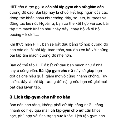
HIIT còn được gọi là
các bài tập gym cho nữ giảm cân
cường độ cao. Bài tập này là chuỗi kết hợp ngắn của các
động tác khác nhau như chống đẩy, squats, burpees và
động tác leo núi. Ngoài ra, bạn có thể kết hợp với các bài
tập tim mạch khách như nhảy dây, chạy bộ và đi bộ,
boxing – kickfit…
Khi thực hiện HIIT, bạn sẽ bắt đầu bằng tổ hợp cường độ
cao các chuỗi bài tập toàn thân, sau đó xen kẽ với những
bài tập tim mạch cường độ nhẹ hơn.
Bạn có thể tập HIIT ở bất cứ đâu bạn muốn như ở nhà
hay ở công viên.
Bài tập gym cho nữ
này sẽ giúp bạn
đốt calorie hiệu quả, giảm mỡ vô cùng nhanh chóng. Tuy
nhiên, đây là bài tập tương đối nặng nếu bạn nữ giới mới
bắt đầu luyện tập.
3. Lịch tập gym cho nữ cơ bản
Bạn nên nhớ rằng, không phải cứ tập càng nhiều càng
nhanh có hiệu quả mà
lịch tập gym cho nữ
cần khoa
học, phù hợp với tình trạng sức khỏe. Lịch tập gym cho