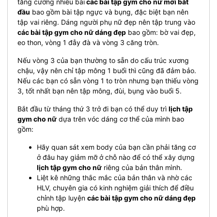
tăng cường nhiều bài
các bài tập gym cho nữ mới bắt
đầu
bao gồm bài tập ngực và bụng, đặc biệt bạn nên
tập vai riêng. Dáng người phụ nữ đẹp nên tập trung vào
các bài tập gym cho nữ dáng đẹp
bao gồm: bờ vai đẹp,
eo thon, vòng 1 đẫy đà và vòng 3 căng tròn.
Nếu vòng 3 của bạn thường to sẵn do cấu trúc xương
chậu, vậy nên chỉ tập mông 1 buổi thì cũng đã đảm bảo.
Nếu các bạn có sẵn vòng 1 to tròn nhưng bạn thiếu vòng
3, tốt nhất bạn nên tập mông, đùi, bụng vào buổi 5.
Bắt đầu từ tháng thứ 3 trở đi bạn có thể duy trì
lịch tập
gym cho nữ
dựa trên vóc dáng cơ thể của mình bao
gồm:
Hãy quan sát xem body của bạn cần phải tăng cơ
ở đâu hay giảm mỡ ở chỗ nào để có thể xây dựng
lịch tập gym cho nữ
riêng của bản thân mình.
Liệt kê những thắc mắc của bản thân và nhờ các
HLV, chuyên gia có kinh nghiệm giải thích để điều
chỉnh tập luyện
các bài tập gym cho nữ dáng đẹp
phù hợp.