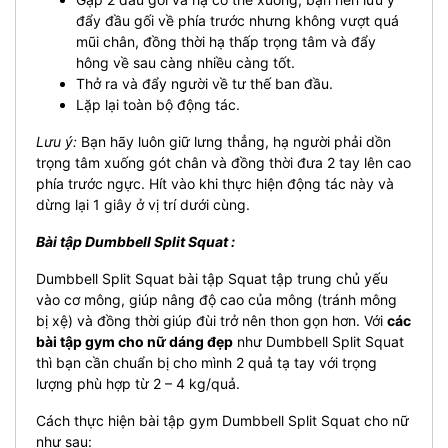
đẩy đầu gối về phía trước nhưng không vượt quá
mũi chân, đồng thời hạ thấp trọng tâm và đẩy
hông về sau càng nhiều càng tốt.
Thở ra và đẩy người về tư thế ban đầu.
Lặp lại toàn bộ động tác.
Lưu ý:
Bạn hãy luôn giữ lưng thẳng, hạ người phải dồn
trọng tâm xuống gót chân và đồng thời đưa 2 tay lên cao
phía trước ngực. Hít vào khi thực hiện động tác này và
dừng lại 1 giây ở vị trí dưới cùng.
Bài tập Dumbbell Split Squat :
Dumbbell Split Squat bài tập Squat tập trung chủ yếu
vào cơ mông, giúp nâng độ cao của mông (tránh mông
bị xệ) và đồng thời giúp đùi trở nên thon gọn hơn. Với
các
bài tập gym cho nữ dáng đẹp
như Dumbbell Split Squat
thì bạn cần chuẩn bị cho mình 2 quả tạ tay với trọng
lượng phù hợp từ 2 – 4 kg/quả.
Cách thực hiện bài tập gym Dumbbell Split Squat cho nữ
như sau: