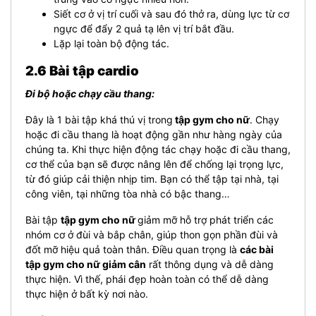
Siết cơ ở vị trí cuối và sau đó thở ra, dùng lực từ cơ
ngực để đẩy 2 quả tạ lên vị trí bắt đầu.
Lặp lại toàn bộ động tác.
2.6 Bài tập cardio
Đi bộ hoặc chạy cầu thang:
Đây là 1 bài tập khá thú vị trong
tập gym cho nữ
. Chạy
hoặc đi cầu thang là hoạt động gần như hàng ngày của
chúng ta.
Khi thực hiện động tác chạy hoặc đi cầu thang,
cơ thể của bạn sẽ được nâng lên để chống lại trọng lực,
từ đó giúp cải thiện nhịp tim. Bạn có thể tập tại nhà, tại
công viên, tại những tòa nhà có bậc thang…
Bài tập
tập gym cho nữ
giảm mỡ hỗ trợ phát triển các
nhóm cơ ở đùi và bắp chân, giúp thon gọn phần đùi và
đốt mỡ hiệu quả toàn thân. Điều quan trọng là
các bài
tập gym cho nữ giảm cân
rất thông dụng và dễ dàng
thực hiện. Vì thế, phái đẹp hoàn toàn có thể dễ dàng
thực hiện ở bất kỳ nơi nào.