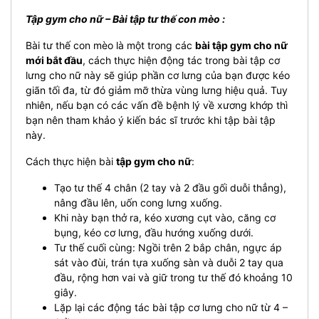
Tập gym cho nữ – Bài tập tư thế con mèo :
Bài tư thế con mèo là một trong các
bài tập gym cho nữ
mới bắt đầu
, cách thực hiện động tác trong bài tập cơ
lưng cho nữ này sẽ giúp phần cơ lưng của bạn được kéo
giãn tối đa, từ đó giảm mỡ thừa vùng lưng hiệu quả. Tuy
nhiên, nếu bạn có các vấn đề bệnh lý về xương khớp thì
bạn nên tham khảo ý kiến bác sĩ trước khi tập bài tập
này.
Cách thực hiện bài
tập gym cho nữ
:
Tạo tư thế 4 chân (2 tay và 2 đầu gối duỗi thẳng),
nâng đầu lên, uốn cong lưng xuống.
Khi này bạn thở ra, kéo xương cụt vào, căng cơ
bụng, kéo cơ lưng, đầu hướng xuống dưới.
Tư thế cuối cùng: Ngồi trên 2 bắp chân, ngực áp
sát vào đùi, trán tựa xuống sàn và duỗi 2 tay qua
đầu, rộng hơn vai và giữ trong tư thế đó khoảng 10
giây.
Lặp lại các động tác bài tập cơ lưng cho nữ từ 4 –