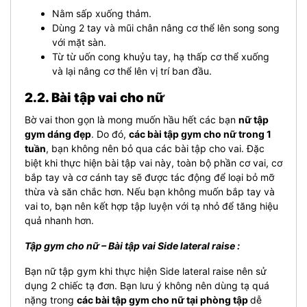
Nằm sấp xuống thảm.
Dùng 2 tay và mũi chân nâng cơ thể lên song song
với mặt sàn.
Từ từ uốn cong khuỷu tay, hạ thấp cơ thể xuống
và lại nâng cơ thể lên vị trí ban đầu.
2.2. Bài tập vai cho nữ
Bờ vai thon gọn là mong muốn hầu hết các bạn
nữ tập
gym dáng đẹp
. Do đó,
các bài tập gym cho nữ trong 1
tuần
, bạn không nên bỏ qua các bài tập cho vai. Đặc
biệt khi thực hiện bài tập vai này, toàn bộ phần cơ vai, cơ
bắp tay và cơ cánh tay sẽ được tác động để loại bỏ mỡ
thừa và săn chắc hơn.
Nếu bạn không muốn bắp tay và
vai to, bạn nên kết hợp tập luyện với tạ nhỏ để tăng hiệu
quả nhanh hơn.
Tập gym cho nữ – Bài tập vai Side lateral raise :
Bạn nữ tập gym khi thực hiện Side lateral raise nên sử
dụng 2 chiếc tạ đơn. Bạn lưu ý không nên dùng tạ quá
nặng trong
các bài tập gym cho nữ tại phòng tập
dễ