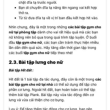
chặt đĩa tạ trước người.
Bạn di chuyển đĩa tạ nâng lên ngang vai kết hợp
thở ra.
Từ từ đưa đĩa tạ về vị trí ban đầu kết hợp hít vào.
Nhìn chung, đây là một trong những
các bài tập gym cho
nữ tại phòng tập
dành cho vai rất hiệu quả mà các bạn
nữ không nên bỏ qua trong quá trình tập luyện. Ở buổi
đầu
tập gym cho nữ
, các bạn cần tránh thực hiện nhiều
lần dẫn đến quá sức. Hãy tăng dần thời gian tập trong
các buổi
tập gym cho nữ
tiếp theo nhé!
2.3. Bài tập lưng cho nữ
Bài tập Hít đất :
Hít đất là 1 bài tập đa tác dụng, đây còn là một trong
các
bài tập gym cho nữ tại nhà
có thể sử dụng để tập cho
phần cơ lưng. Ngoài hít đất, bạn hoàn toàn có thể tập
thêm bài tập Plank. Bài tập này vừa tác động đến cơ
lưng và vừa cải thiện cho cơ bụng.
Lưu ý: Để tăng thêm tác động cho cơ lưng, bạn nên