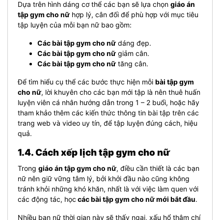
Dựa trên hình dáng cơ thể các bạn sẽ lựa chọn
giáo án
tập gym cho nữ
hợp lý, cân đối để phù hợp với mục tiêu
tập luyện của mỗi bạn nữ bao gồm:
Các bài tập gym cho nữ
dáng đẹp.
Các bài tập gym cho nữ
giảm cân.
Các bài tập gym cho nữ
tăng cân.
Để tìm hiểu cụ thể các bước thực hiện mỗi
bài tập gym
cho nữ
, lời khuyên cho các bạn mới tập là nên thuê huấn
luyện viên cá nhân hướng dẫn trong 1 – 2 buổi, hoặc hãy
tham khảo thêm các kiến thức thông tin bài tập trên các
trang web và video uy tín, để tập luyện đúng cách, hiệu
quả.
1.4. Cách xếp lịch tập gym cho nữ
Trong
giáo án tập gym cho nữ
, điều cần thiết là các bạn
nữ nên giữ vững tâm lý, bởi khởi đầu nào cũng không
tránh khỏi những khó khăn, nhất là với việc làm quen với
các động tác, học
các bài tập gym cho nữ mới bắt đầu
.
Nhiều bạn nữ thời gian này sẽ thấy ngại, xấu hổ thậm chí