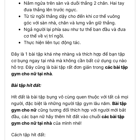
Nằm ngửa trên sàn và duỗi thẳng 2 chân. Hai tay
đưa thẳng lên trước ngực.
Từ từ ngồi thẳng dậy cho đến khi cơ thể vuông
góc với sàn nhà, chân và lưng vẫn giữ thẳng.
Ngả người lại phía sau như tư thế ban đầu và đưa
cơ thể về vị trí ngồi.
Thực hiện liên tục động tác.
Đây là 1 bài tập khá nhẹ nhàng và thích hợp để bạn tập
cơ bụng ngay tại nhà mà không cần bất cứ dụng cụ nào
hỗ trợ. Đây cũng là bài tập rất đơn giản trong
các bài tập
gym cho nữ tại nhà
.
Bài tập hít đất:
Hít đất là bài tập bụng vô cùng quen thuộc với tất cả mọi
người, đặc biệt là những người tập gym lâu năm.
Bài tập
gym cho nữ
cũng tương đối thích hợp với người mới bắt
đầu, các bạn nữ hãy thêm hít đất vào chuỗi
các bài tập
gym cho nữ tại nhà
của mình nhé!
Cách tập hít đất: