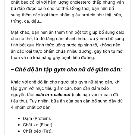
chất béo có lợi với hàm lượng cholesterol thấp nhưng vẫn
bù đắp được calo cho cơ thể. Đồng thời, bạn nên bổ
sung thêm các loại thực phẩm giàu protein như thịt, sữa,
trứng, cá, đậu…
Mặt khác, bạn nên ăn thêm tinh bột tốt giúp bổ sung calo
cho cơ thể, từ đó tăng cân nhanh hơn. Lưu ý nên bổ sung
tinh bột qua hình thức uống nước ép sinh tố, không nên
ăn các loại thực phẩm chứa nhiều đường, gây tích tụ mỡ
thừa và có khả năng gây bệnh tiểu đường.
– Chế độ ăn tập gym cho nữ để giảm cân:
Khác với chế độ ăn cho người tập gym nữ tăng cân, khi
tập gym với mục tiêu giảm cân, bạn cần đảm bảo
nguyên tắc:
calo in < calo out
(calo nạp vào < calo đã
tiêu thụ). Tuy nhiên, bữa ăn của bạn cần bổ sung đầy đủ
4 nhóm chất cơ bản:
Đạm (Protein).
Chất xơ (Fiber).
Chất béo (Fat).