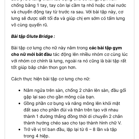
chống bằng 1 tay, tay còn lại cầm tạ nhỏ hoặc chai nước
và chuyển động tay từ trước ra sau. Với bài tập này, cơ
lưng sẽ được siết tối đa và giúp chị em sớm có tấm lưng
vô cùng quyến rũ.
Bài tập Glute Bridge :
Bài tập cơ lưng cho nữ này nằm trong
các bài tập gym
cho nữ mới bắt đầu
tác động lên nhiều nhóm cơ cùng lúc
với nhóm cơ chính là lưng, ngoài ra nó cũng là bài tập rất
tốt giúp bắp chân thon gọn hơn.
Cách thực hiện bài tập cơ lưng cho nữ:
Nằm ngửa trên sàn, chống 2 chân lên sàn, đầu gối
gập lại sao cho gần mông của bạn.
Gồng phần cơ bụng và nâng mông lên khỏi mặt
đất sao cho phần đùi và thân trên tạo với nhau
thành 1 đường thẳng đồng thời di chuyển 2 chân
thành hướng chéo sao cho tạo thành hình chữ V.
Trở về vị trí ban đầu, lặp lại từ 6 – 8 lần và tập
trong 4 hiệp.