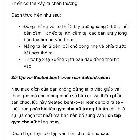
khiến cơ thể xảy ra chấn thương.
Cách thực hiện như sau:
Đứng thẳng với tư thế 2 tay buông sang 2 bên, mỗi
bên cầm 1 chiếc tạ. Khi cầm tạ, các bạn lưu ý lòng
bàn tay hướng vào trong.
Nâng tạ lên 2 bên, cùi chỏ cong nhẹ về phía trước
kết hợp thở ra.
Từ từ hạ 2 tạ xuống vị trí ban đầu đồng thời hít
vào.
Bài tập vai Seated bent-over rear deltoid rais
e :
Nếu mục đích của bạn không dừng lại ở việc giúp vai
thon gọn mà còn mong muốn sở hữu cơ vai thêm phần
săn chắc, lúc này Seated bent-over rear deltoid raise –
một trong
các bài tập gym cho nữ trong 1 tuần
chính là
sự lựa chọn tốt nhất mà bạn nên bổ sung vào
lịch tập
gym cho nữ
hằng ngày.
Cách thực hiện bài tập vai thon cho nữ như sau: