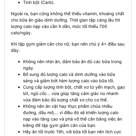
Tinh bột (Carb).
Ngoài ra, bạn cũng không thể thiếu vitamin, khoáng chất
cho bữa ăn giàu dinh dưỡng. Thời gian tập càng lâu thì
lượng calo nạp vào cần ít dần, mức tối thiểu 700
calo/ngày.
Khi tập gym giảm cân cho nữ, bạn nên chú ý 4+ điều sau
đây:
Không nên nhịn ăn, đảm bảo ăn đủ các bữa trong
ngày.
Bổ sung đủ lượng calo và dinh dưỡng vào bữa
sáng và giảm bớt hàm lượng calo vào bữa tối.
Cung cấp lượng tinh bột, chất xơ từ yến mạch, gạo
lứt, ngũ cốc… vừa giúp tăng cảm giác no nhanh
vừa đảm bảo đủ lượng chất xơ cho cơ thể.
Không nên ăn vặt hay thực phẩm chứa nhiều
đường, dầu mỡ,… vì điều đó sẽ khiến lượng calo
nạp vào tăng cao và phá vỡ thế cân bằng việc ăn
kiêng để tập gym giảm cân của bạn.
Hãy ăn tối trước 19h, với bữa tối bạn nên tích cực