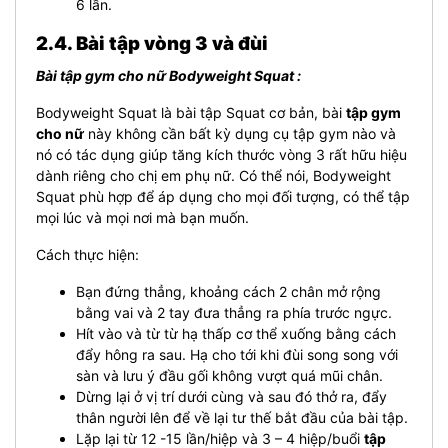
6 lần.
2.4. Bài tập vòng 3 và đùi
Bài tập gym cho nữ Bodyweight Squat :
Bodyweight Squat là bài tập Squat cơ bản, bài
tập gym
cho nữ
này không cần bất kỳ dụng cụ tập gym nào và
nó có tác dụng giúp tăng kích thước vòng 3 rất hữu hiệu
dành riêng cho chị em phụ nữ.
Có thể nói, Bodyweight
Squat phù hợp để áp dụng cho mọi đối tượng, có thể tập
mọi lúc và mọi nơi mà bạn muốn.
Cách thực hiện:
Bạn đứng thẳng, khoảng cách 2 chân mở rộng
bằng vai và 2 tay đưa thẳng ra phía trước ngực.
Hít vào và từ từ hạ thấp cơ thể xuống bằng cách
đẩy hông ra sau. Hạ cho tới khi đùi song song với
sàn và lưu ý đầu gối không vượt quá mũi chân.
Dừng lại ở vị trí dưới cùng và sau đó thở ra, đẩy
thân người lên để về lại tư thế bắt đầu của bài tập.
Lặp lại từ 12 -15 lần/hiệp và 3 – 4 hiệp/buổi
tập