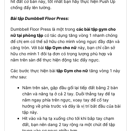
hít đất cơ bản này, tốt nhất bạn hãy thực hiện Push Up
chống đẩy lên tường.
Bài tập Dumbbell Floor Press:
Dumbbell Floor Press là một trong
các bài tập gym cho
nữ tại phòng tập
có tác dụng tăng vòng 1 nhanh chóng
để chị em có thể sở hữu cho mình vòng ngực đầy đặn và
căng tròn. Với bài
tập Gym cho nữ
này, bạn chỉ cần sở
hữu cho mình 1 đôi tạ đơn có trọng lượng phù hợp và
nằm trên sàn để thực hiện động tác đẩy ngực.
Các bước thực hiện bài
tập Gym cho nữ
tăng vòng 1 này
như sau:
Nằm trên sàn, gập đầu gối lại tiếp đất bằng 2 bàn
chân và nâng tạ ở cả 2 tay. Duỗi thẳng tay để tạ
nằm ngay phía trên ngực, xoay tay để cổ tay
hướng về phía trước và đây là vị trí bắt đầu của bài
tập này.
Hít vào và hạ tạ xuống cho tới khi bắp tay chạm
đất, bạn nên dang 2 tay rộng ra một chút để tập
trung vào cơ ngực nhiều hơn.