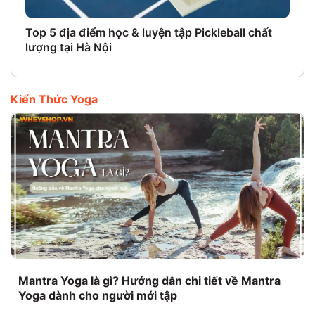
Top 5 địa điểm học & luyện tập Pickleball chất
Đăn
lượng tại Hà Nội
của
Kiến Thức Yoga
Mantra Yoga là gì? Hướng dẫn chi tiết về Mantra
Yoga dành cho người mới tập