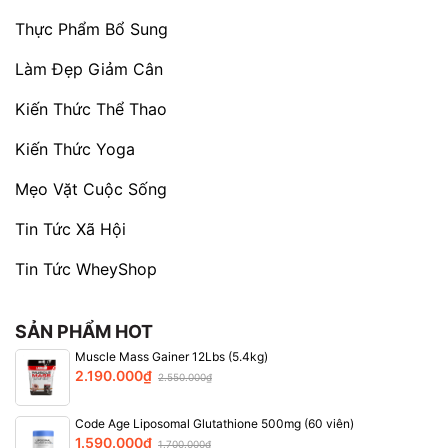
Thực Phẩm Bổ Sung
Làm Đẹp Giảm Cân
Kiến Thức Thể Thao
Kiến Thức Yoga
Mẹo Vặt Cuộc Sống
Tin Tức Xã Hội
Tin Tức WheyShop
SẢN PHẨM HOT
Muscle Mass Gainer 12Lbs (5.4kg)
2.190.000₫
2.550.000₫
Code Age Liposomal Glutathione 500mg (60 viên)
1.590.000₫
1.700.000₫