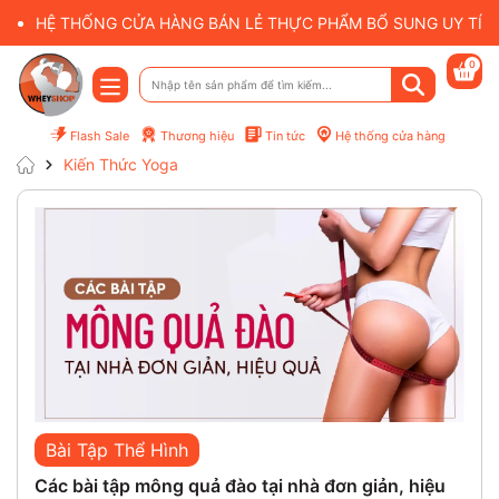
HỆ THỐNG CỬA HÀNG BÁN LẺ THỰC PHẨM BỔ SUNG UY TÍN 
0
Flash Sale
Thương hiệu
Tin tức
Hệ thống cửa hàng
Kiến Thức Yoga
Bài Tập Thể Hình
Bà
Các bài tập mông quả đào tại nhà đơn giản, hiệu
Hướ