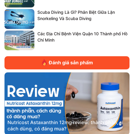
Scuba Diving Là Gì? Phân Biệt Giữa Lặn
Snorkeling Và Scuba Diving
Các Địa Chỉ Bệnh Viện Quận 10 Thành phố Hồ
Chí Minh
Đánh giá sản phẩm
Nutricost Astaxanthin 12mg review: thành phần,
cách dùng, có đáng mua?