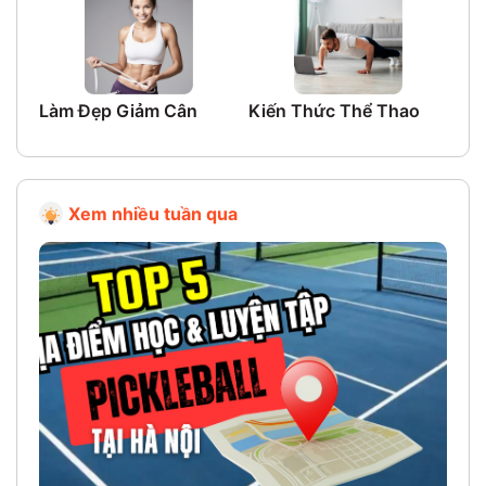
Làm Đẹp Giảm Cân
Kiến Thức Thể Thao
Ki
Xem nhiều tuần qua