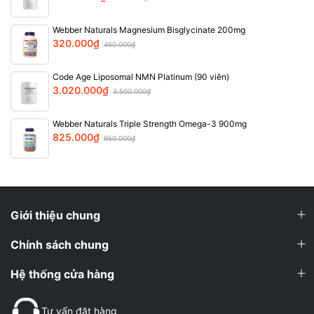
Webber Naturals Magnesium Bisglycinate 200mg
320.000₫
450.000₫
Code Age Liposomal NMN Platinum (90 viên)
3.020.000₫
3.500.000₫
Webber Naturals Triple Strength Omega-3 900mg
825.000₫
950.000₫
Giới thiệu chung
Chính sách chung
Hệ thống cửa hàng
Tư vấn đặt hàng