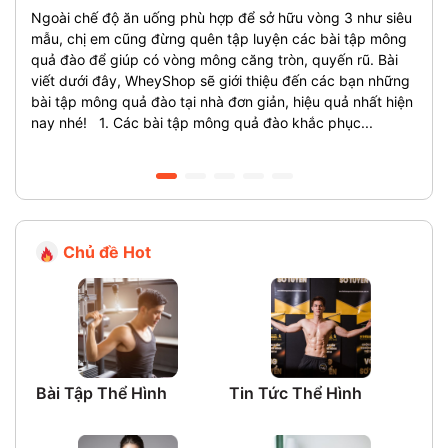
quả
Ngoài chế độ ăn uống phù hợp để sở hữu vòng 3 như siêu
Nếu 
mẫu, chị em cũng đừng quên tập luyện các bài tập mông
thì 
quả đào để giúp có vòng mông căng tròn, quyến rũ. Bài
Pres
viết dưới đây, WheyShop sẽ giới thiệu đến các bạn những
comp
bài tập mông quả đào tại nhà đơn giản, hiệu quả nhất hiện
mà b
nay nhé! 1. Các bài tập mông quả đào khắc phục...
này,
Press
Chủ đề Hot
Bài Tập Thể Hình
Tin Tức Thể Hình
Th