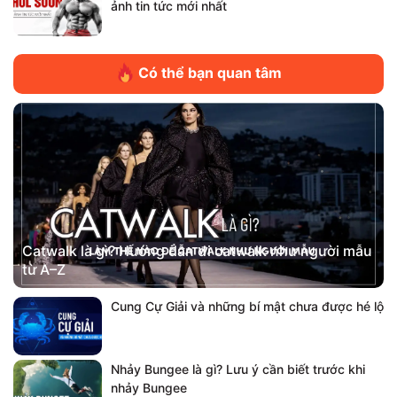
ảnh tin tức mới nhất
Có thể bạn quan tâm
Catwalk là gì? Hướng dẫn đi catwalk như người mẫu
từ A–Z
Cung Cự Giải và những bí mật chưa được hé lộ
Nhảy Bungee là gì? Lưu ý cần biết trước khi
nhảy Bungee