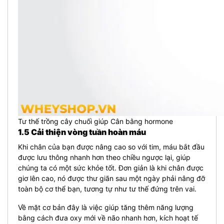
Tư thế trồng cây chuối giúp Cân bằng hormone
1.5 Cải thiện vòng tuần hoàn máu
Khi chân của bạn được nâng cao so với tim, máu bắt đầu
được lưu thông nhanh hơn theo chiều ngược lại, giúp
chúng ta có một sức khỏe tốt. Đơn giản là khi chân được
giơ lên cao, nó được thư giãn sau một ngày phải nâng đỡ
toàn bộ cơ thể bạn, tương tự như tư thế đứng trên vai.
Về mặt cơ bản đây là việc giúp tăng thêm năng lượng
bằng cách đưa oxy mới về não nhanh hơn, kích hoạt tế