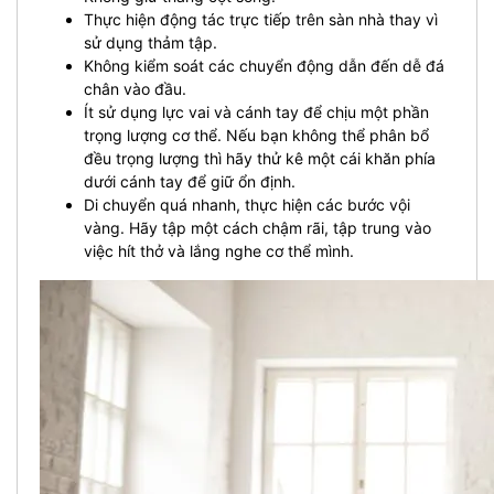
Thực hiện động tác trực tiếp trên sàn nhà thay vì
sử dụng thảm tập.
Không kiểm soát các chuyển động dẫn đến dễ đá
chân vào đầu.
Ít sử dụng lực vai và cánh tay để chịu một phần
trọng lượng cơ thể. Nếu bạn không thể phân bổ
đều trọng lượng thì hãy thử kê một cái khăn phía
dưới cánh tay để giữ ổn định.
Di chuyển quá nhanh, thực hiện các bước vội
vàng. Hãy tập một cách chậm rãi, tập trung vào
việc hít thở và lắng nghe cơ thể mình.