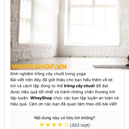
Kinh nghiệm trồng cây chuối trong yoga
Bài viết trên đây đã giới thiệu cho bạn hiểu thêm về lợi
ích và cách tập đúng tư thế
trồng cây chuối
để đạt
được hiệu quả tốt nhất và tránh những chấn thương khi
tập luyện.
WheyShop
chúc các bạn tập luyện an toàn và
hiệu quả. Cảm ơn các bạn đã quan tâm theo dõi bài viết!
Nội dung này có hữu ích không?
(
363
lượt)