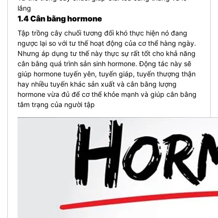
lắng
1.4 Cân bằng hormone
Tập trồng cây chuối tương đối khó thực hiện nó đang
ngược lại so với tư thế hoạt động của cơ thể hàng ngày.
Nhưng áp dụng tư thế này thực sự rất tốt cho khả năng
cân bằng quá trình sản sinh hormone. Động tác này sẽ
giúp hormone tuyến yên, tuyến giáp, tuyến thượng thận
hay nhiều tuyến khác sản xuất và cân bằng lượng
hormone vừa đủ để cơ thể khỏe mạnh và giúp cân bằng
tâm trạng của người tập