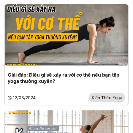
Giải đáp: Điều gì sẽ xảy ra với cơ thể nếu bạn tập
yoga thường xuyên?
12/03/2024
Kiến Thức Yoga