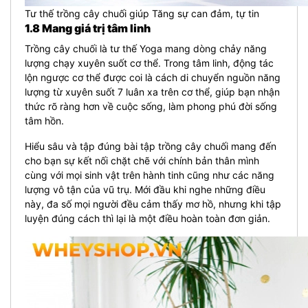
Tư thế trồng cây chuối giúp Tăng sự can đảm, tự tin
1.8 Mang giá trị tâm linh
Trồng cây chuối là tư thế Yoga mang dòng chảy năng
lượng chạy xuyên suốt cơ thể. Trong tâm linh, động tác
lộn ngược cơ thể được coi là cách di chuyển nguồn năng
lượng từ xuyên suốt 7 luân xa trên cơ thể, giúp bạn nhận
thức rõ ràng hơn về cuộc sống, làm phong phú đời sống
tâm hồn.
Hiểu sâu và tập đúng bài tập trồng cây chuối mang đến
cho bạn sự kết nối chặt chẽ với chính bản thân mình
cùng với mọi sinh vật trên hành tinh cũng như các năng
lượng vô tận của vũ trụ. Mới đầu khi nghe những điều
này, đa số mọi người đều cảm thấy mơ hồ, nhưng khi tập
luyện đúng cách thì lại là một điều hoàn toàn đơn giản.