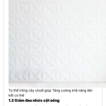
Tư thế trồng cây chuối giúp Tăng cường khả năng liên
kết cơ thể
1.2 Giảm đau nhức cột sống