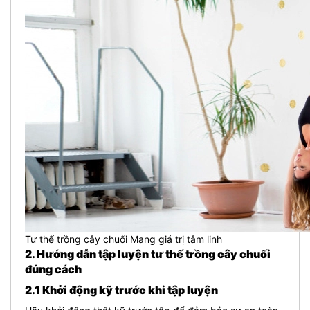
Tư thế trồng cây chuối Mang giá trị tâm linh
2. Hướng dẫn tập luyện tư thế trồng cây chuối
đúng cách
2.1 Khởi động kỹ trước khi tập luyện