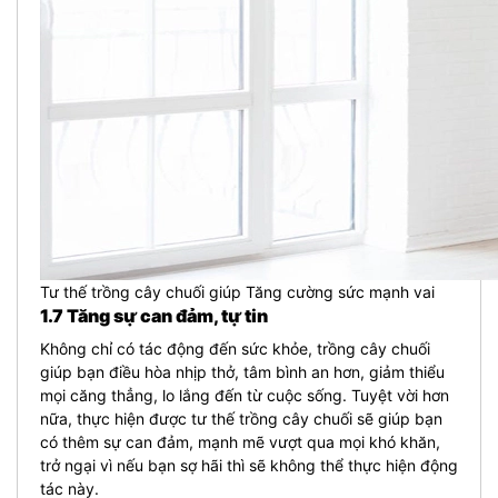
Tư thế trồng cây chuối giúp Tăng cường sức mạnh vai
1.7 Tăng sự can đảm, tự tin
Không chỉ có tác động đến sức khỏe, trồng cây chuối
giúp bạn điều hòa nhịp thở, tâm bình an hơn, giảm thiểu
mọi căng thẳng, lo lắng đến từ cuộc sống. Tuyệt vời hơn
nữa, thực hiện được tư thế trồng cây chuối sẽ giúp bạn
có thêm sự can đảm, mạnh mẽ vượt qua mọi khó khăn,
trở ngại vì nếu bạn sợ hãi thì sẽ không thể thực hiện động
tác này.