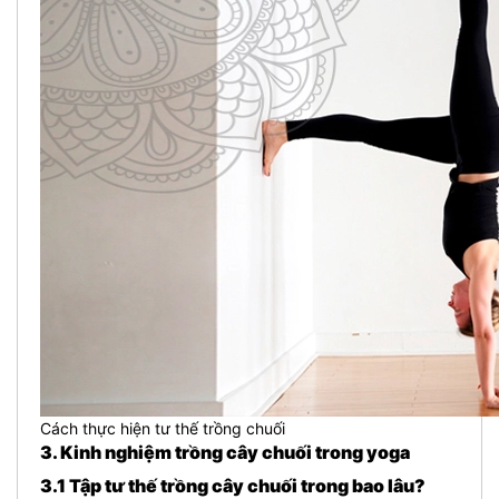
Cách thực hiện tư thế trồng chuối
3. Kinh nghiệm trồng cây chuối trong yoga
3.1 Tập tư thế trồng cây chuối trong bao lâu?