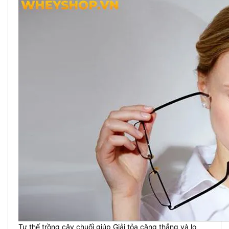
Tư thế trồng cây chuối giúp Giải tỏa căng thẳng và lo