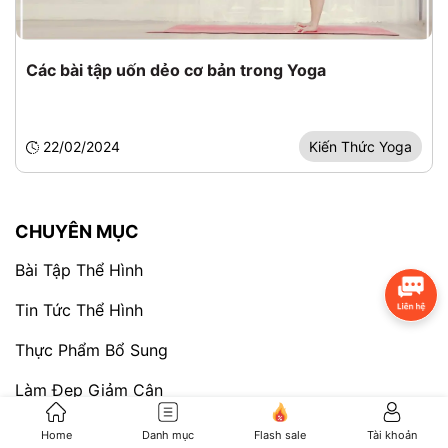
Các bài tập uốn dẻo cơ bản trong Yoga
22/02/2024
Kiến Thức Yoga
CHUYÊN MỤC
Bài Tập Thể Hình
Tin Tức Thể Hình
Thực Phẩm Bổ Sung
Làm Đẹp Giảm Cân
Kiến Thức Thể Thao
Home
Danh mục
Flash sale
Tài khoản