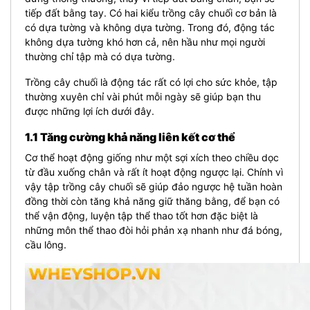
tiếp đất bằng tay. Có hai kiểu trồng cây chuối cơ bản là
có dựa tường và không dựa tường. Trong đó, động tác
không dựa tường khó hơn cả, nên hầu như mọi người
thường chỉ tập mà có dựa tường.
Trồng cây chuối là động tác rất có lợi cho sức khỏe, tập
thường xuyên chỉ vài phút mỗi ngày sẽ giúp bạn thu
được những lợi ích dưới đây.
1.1 Tăng cường khả năng liên kết cơ thể
Cơ thể hoạt động giống như một sợi xích theo chiều dọc
từ đầu xuống chân và rất ít hoạt động ngược lại. Chính vì
vậy tập trồng cây chuối sẽ giúp đảo ngược hệ tuần hoàn
đồng thời còn tăng khả năng giữ thăng bằng, để bạn có
thể vận động, luyện tập thể thao tốt hơn đặc biệt là
những môn thể thao đòi hỏi phản xạ nhanh như đá bóng,
cầu lông.