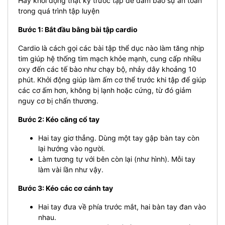
Hãy khởi động thật kỹ trước tập để đảm bảo sự an toàn
trong quá trình tập luyện
Bước 1: Bắt đầu bằng bài tập cardio
Cardio là cách gọi các bài tập thể dục nào làm tăng nhịp
tim giúp hệ thống tim mạch khỏe mạnh, cung cấp nhiều
oxy đến các tế bào như chạy bộ, nhảy dây khoảng 10
phút. Khởi động giúp làm ấm cơ thể trước khi tập để giúp
các cơ ấm hơn, không bị lạnh hoặc cứng, từ đó giảm
nguy cơ bị chấn thương.
Bước 2: Kéo căng cổ tay
Hai tay giơ thẳng. Dùng một tay gập bàn tay còn
lại hướng vào người.
Làm tương tự với bên còn lại (như hình). Mỗi tay
làm vài lần như vậy.
Bước 3: Kéo các cơ cánh tay
Hai tay đưa về phía trước mắt, hai bàn tay đan vào
nhau.