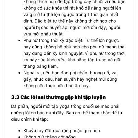
không thích hợp để tập trồng cây chuối vì nếu bạn
không có sức khỏe thì rất khó để nâng người lên
và giữ ở tư thế lộn ngược trong 1 thời gian nhất
định. Đặc biệt tư thế này không thích hợp cho
người bị cao huyết áp, người mới ốm dậy, người
vừa mới phẫu thuật.
Phụ nữ trong thời kỳ đặc biệt: Tư thế lộn ngược
này cũng không hề phù hợp cho phụ nữ mang thai
hay đang đến kỳ kinh nguyệt, vì phụ nữ trong thời
kỳ này sức khỏe yếu, khả năng tập trung và giữ
thăng bằng kém.
Ngoài ra, nếu bạn đang bị chấn thương cổ, vai
gáy, nhức đầu, hen suyễn hay nghẹt mũi cũng
không nên thực hiện bài tập này.
3.3 Các lỗi sai thường gặp khi tập luyện
Đa phần, người mới tập yoga trồng chuối sẽ mắc phải
những lỗi cơ bản dưới đây. Bạn có thể tham khảo để tự
điều chỉnh khi tập:
Khuỷu tay đặt quá rộng hoặc quá hẹp.
Không giữ thẳng cột sống.