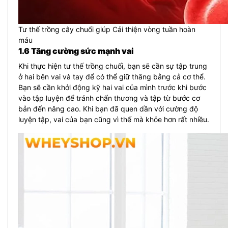
Tư thế trồng cây chuối giúp Cải thiện vòng tuần hoàn
máu
1.6 Tăng cường sức mạnh vai
Khi thực hiện tư thế trồng chuối, bạn sẽ cần sự tập trung
ở hai bên vai và tay để có thể giữ thăng bằng cả cơ thể.
Bạn sẽ cần khởi động kỹ hai vai của mình trước khi bước
vào tập luyện để tránh chấn thương và tập từ bước cơ
bản đến nâng cao. Khi bạn đã quen dần với cường độ
luyện tập, vai của bạn cũng vì thế mà khỏe hơn rất nhiều.