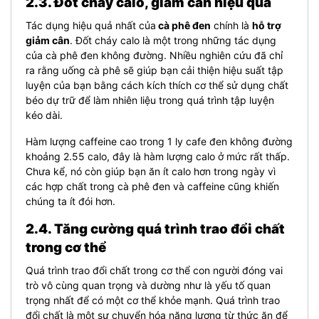
2.3. Đốt cháy calo, giảm cân hiệu quả
Tác dụng hiệu quả nhất của
cà phê đen
chính là
hỗ trợ
giảm cân
.
Đốt cháy calo là một trong những tác dụng
của cà phê đen không đường. Nhiều nghiên cứu đã chỉ
ra rằng uống cà phê sẽ giúp bạn cải thiện hiệu suất tập
luyện của bạn bằng cách kích thích cơ thể sử dụng chất
béo dự trữ để làm nhiên liệu trong quá trình tập luyện
kéo dài.
Hàm lượng caffeine cao trong 1 ly cafe đen không đường
khoảng 2.55 calo, đây là hàm lượng calo ở mức rất thấp.
Chưa kể, nó còn giúp bạn ăn ít calo hơn trong ngày vì
các hợp chất trong cà phê đen và caffeine cũng khiến
chúng ta ít đói hơn.
2.4. Tăng cường quá trình trao đổi chất
trong cơ thể
Quá trình trao đổi chất trong cơ thể con người đóng vai
trò vô cùng quan trọng và dường như là yếu tố quan
trọng nhất để có một cơ thể khỏe mạnh. Quá trình trao
đổi chất là một sự chuyển hóa năng lượng từ thức ăn để