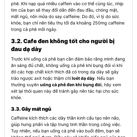
phê. Khi nạp quá nhiều caffein vào cơ thể cùng lúc, nhịp
tim của bạn sẽ thay đổi dẫn đến đau đầu, chóng mặt,
mất ngủ, nôn mửa do say caffeine. Do đó, vì lý do sức
khỏe, bạn chỉ nên tiêu thụ tối đa khoảng 250mg caffeine
trong cà phê mỗi ngày.
3.2. Cafe đen không tốt cho người bị
đau dạ dày
Trước khi uống cà phê bạn cần đảm bảo rằng mình đang
ăn sáng đủ chất, không uống cà phê khi bụng đói vì khi
đó các hợp chất kích thích đã có trong dạ dày sẽ gây
trào ngược axit hoặc thậm chí
loét dạ dày
. Nếu bạn
thường xuyên
uống cà phê đen khi bụng đói
, hãy xem
xét lại thói quen này để tránh gây nên tác hại cho sức
khỏe.
3.3. Gây mất ngủ
Caffeine kích thích các dây thần kinh cấu tạo nên não,
giúp hưng phấn và tập trung tinh thần trong công việc.
Tuy nhiên, nếu bạn uống cà phê vào buổi đêm, bạn sẽ