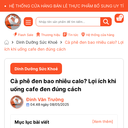
HỆ THỐNG CỬA HÀNG BÁN LẺ THỰC PHẨM BỔ SUNG UY TÍN 
0
Flash Sale
Thương hiệu
Tin tức
Hệ thống cửa hàng
Dinh Dưỡng Sức Khoẻ
Cà phê đen bao nhiêu calo? Lợi
ích khi uống cafe đen đúng cách
Dinh Dưỡng Sức Khoẻ
Cà phê đen bao nhiêu calo? Lợi ích khi
uống cafe đen đúng cách
Đinh Văn Trường
04.48 ngày 08/05/2025
Mục lục bài viết
[Xem thêm]