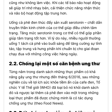
cũng như không làm việc. Khi các tế bào não hoạt động
sẽ giúp trí nhớ nhạy bén, cải thiện chức năng nhận thức
và não bộ hoạt động tập trung hơn.
Uống cà phê đen thúc đẩy sản xuất serotonin – chất dẫn
truyền thần kinh chính của cơ thể giúp điều chỉnh tâm
trạng. Tăng mức serotonin trong cơ thể có thể góp phần
giúp tâm trạng tốt hơn.
Vì lý do này, nhiều người thường
uống 1 tách cà phê vào buổi sáng để tăng cường sự tỉnh
táo, tập trung và hưng phấn khi chuẩn bị cho giai đoạn
chạy đua với những công việc hàng ngày.
2.2. Chống lại một số căn bệnh ung thư
Từng nằm trong danh sách những thực phẩm có khả
năng gây ung thư nhưng đến tháng 6/2016, sau những
nghiên cứu về lợi ích sức khỏe tiềm ẩn của cafe đen, Tổ
chức Y tế Thế giới (WHO) đã loại bỏ nó khỏi danh sách
đó và ngược lại thêm cà phê đen vào một trong những
loại thực phẩm đã được chứng minh là có tác dụng
chống ung thư (theo Food News).