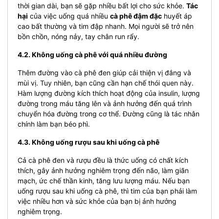
thời gian dài, bạn sẽ gặp nhiều bất lợi cho sức khỏe.
Tác
hại
của việc uống quá nhiều
cà phê đậm đặc
huyết áp
cao bất thường và tim đập nhanh. Mọi người sẽ trở nên
bồn chồn, nóng nảy, tay chân run rẩy.
4.2. Không uống cà phê với quá nhiều đường
Thêm đường vào cà phê đen giúp cải thiện vị đắng và
mùi vị. Tuy nhiên, bạn cũng cần hạn chế thói quen này.
Hàm lượng đường kích thích hoạt động của insulin, lượng
đường trong máu tăng lên và ảnh hưởng đến quá trình
chuyển hóa đường trong cơ thể. Đường cũng là tác nhân
chính làm bạn béo phì.
4.3. Không uống rượu sau khi uống cà phê
Cả cà phê đen và rượu đều là thức uống có chất kích
thích, gây ảnh hưởng nghiêm trọng đến não, làm giãn
mạch, ức chế thần kinh, tăng lưu lượng máu. Nếu bạn
uống rượu sau khi uống cà phê, thì tim của bạn phải làm
việc nhiều hơn và sức khỏe của bạn bị ảnh hưởng
nghiêm trọng.