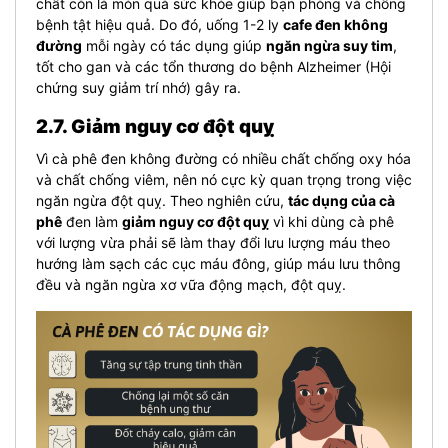
chất còn là món quà sức khỏe giúp bạn phòng và chống
bệnh tật hiệu quả. Do đó, uống 1-2 ly
cafe đen không
đường
mỗi ngày có tác dụng giúp
ngăn ngừa suy tim
,
tốt cho gan và các tổn thương do bệnh Alzheimer (Hội
chứng suy giảm trí nhớ) gây ra.
2.7. Giảm nguy cơ đột quỵ
Vì cà phê đen không đường có nhiều chất chống oxy hóa
và chất chống viêm, nên nó cực kỳ quan trọng trong việc
ngăn ngừa đột quỵ. Theo nghiên cứu,
tác dụng của cà
phê
đen làm
giảm nguy cơ đột quỵ
vì khi dùng cà phê
với lượng vừa phải sẽ làm thay đổi lưu lượng máu theo
hướng làm sạch các cục máu đông, giúp máu lưu thông
đều và ngăn ngừa xơ vữa động mạch, đột quỵ.