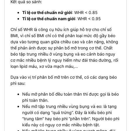
Kết quả so sánh:
Tỉ lệ cơ thể chuẩn nữ giới
: WHR < 0.85
Tỉ lệ cơ thể chuẩn nam giới
: WHR < 0.95
Chỉ số WHR là công cụ hữu ích giúp hỗ trợ cho chỉ số
BMI, vì chỉ số BMI chỉ có thể phân loại mức độ gầy béo
dựa vào tương quan giữa chiều cao và cân nặng, không
thể phản ánh được sự phân bổ mỡ trong cơ thể. Chất
béo tập trung nhiều ở vùng bụng và eo cảnh báo nguy
cơ mắc nhiều bệnh lý nguy hiểm như đái tháo đường, rối
loạn lipid máu, xơ vữa mạch máu,…
Dựa vào vị trí phân bố mỡ trên cơ thể, có các dạng béo
phì sau:
Nếu mỡ phân bố đều toàn thân thì được gọi là béo
phì toàn thân.
Nếu mỡ tập trung nhiều vùng bụng và eo: là tạng
người có dạng “quả trứng”. Đây là kiểu béo phì
“trung tâm” hay béo phì “phần trên”. Người béo phì
kiểu này có nguy cơ mắc nhiều bệnh tật.
Nếu mỡ tập trung nhiều ở vùng quanh mông, đùi