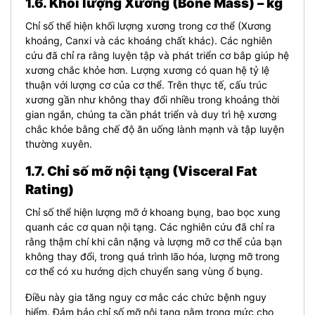
1.6. Khối lượng Xương (Bone Mass) – kg
Chỉ số thể hiện khối lượng xương trong cơ thể (Xương
khoáng, Canxi và các khoáng chất khác). Các nghiên
cứu đã chỉ ra rằng luyện tập và phát triển cơ bắp giúp hệ
xương chắc khỏe hơn. Lượng xương có quan hệ tỷ lệ
thuận với lượng cơ của cơ thể. Trên thực tế, cấu trúc
xương gần như không thay đổi nhiều trong khoảng thời
gian ngắn, chúng ta cần phát triển và duy trì hệ xương
chắc khỏe bằng chế độ ăn uống lành mạnh và tập luyện
thường xuyên.
1.7. Chỉ số mỡ nội tạng (Visceral Fat
Rating)
Chỉ số thể hiện lượng mỡ ở khoang bụng, bao bọc xung
quanh các cơ quan nội tạng. Các nghiên cứu đã chỉ ra
rằng thậm chí khi cân nặng và lượng mỡ cơ thể của bạn
không thay đổi, trong quá trình lão hóa, lượng mỡ trong
cơ thể có xu hướng dịch chuyển sang vùng ổ bụng.
Điều này gia tăng nguy cơ mắc các chức bệnh nguy
hiểm. Đảm bảo chỉ số mỡ nội tạng nằm trong mức cho