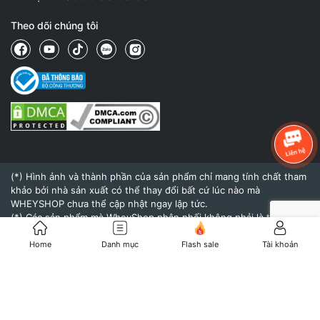
Theo dõi chúng tôi
(*) Hình ảnh và thành phần của sản phẩm chỉ mang tính chất tham
khảo bởi nhà sản xuất có thể thay đổi bất cứ lúc nào mà
WHEYSHOP chưa thể cập nhật ngay lập tức.
(*) Các sản phẩm mà WheyShop phân phối không phải là thuốc và
không có tác dụng thay thế thuốc chữa bệnh.
(*) Hiệu quả của sản phẩm khi sử dụng còn tùy thuộc vào cơ địa,
Home
Danh mục
Flash sale
Tài khoản
thể trạng và chế độ dinh dưỡng, tập luyện của mỗi người.
© 2015 - Bản quyền thuộc về
WheyShop.vn