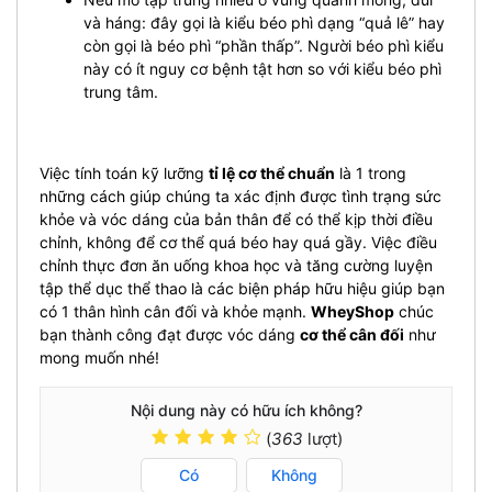
và háng: đây gọi là kiểu béo phì dạng “quả lê” hay
còn gọi là béo phì “phần thấp”. Người béo phì kiểu
này có ít nguy cơ bệnh tật hơn so với kiểu béo phì
trung tâm.
Việc tính toán kỹ lưỡng
tỉ lệ cơ thể chuẩn
là 1 trong
những cách giúp chúng ta xác định được tình trạng sức
khỏe và vóc dáng của bản thân để có thể kịp thời điều
chỉnh, không để cơ thể quá béo hay quá gầy. Việc điều
chỉnh thực đơn ăn uống khoa học và tăng cường luyện
tập thể dục thể thao là các biện pháp hữu hiệu giúp bạn
có 1 thân hình cân đối và khỏe mạnh.
WheyShop
chúc
bạn thành công đạt được vóc dáng
cơ thể cân đối
như
mong muốn nhé!
Nội dung này có hữu ích không?
(
363
lượt)
Có
Không