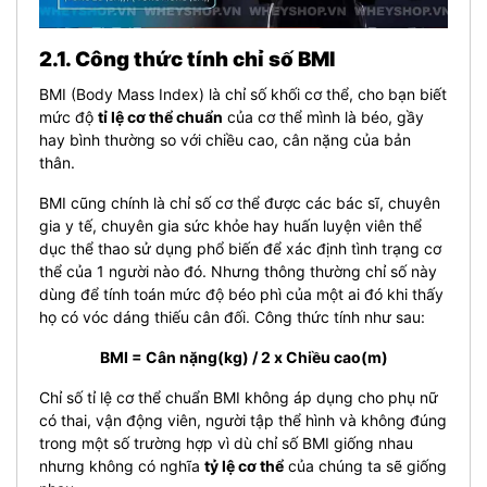
2.1. Công thức tính chỉ số BMI
BMI (Body Mass Index) là chỉ số khối cơ thể, cho bạn biết
mức độ
tỉ lệ cơ thể chuẩn
của cơ thể mình là béo, gầy
hay bình thường so với chiều cao, cân nặng của bản
thân.
BMI cũng chính là chỉ số cơ thể được các bác sĩ, chuyên
gia y tế, chuyên gia sức khỏe hay huấn luyện viên thể
dục thể thao sử dụng phổ biến để xác định tình trạng cơ
thể của 1 người nào đó. Nhưng thông thường chỉ số này
dùng để tính toán mức độ béo phì của một ai đó khi thấy
họ có vóc dáng thiếu cân đối.
Công thức tính như sau:
BMI = Cân nặng(kg) / 2 x Chiều cao(m)
Chỉ số tỉ lệ cơ thể chuẩn BMI không áp dụng cho phụ nữ
có thai, vận động viên, người tập thể hình và không đúng
trong một số trường hợp vì dù chỉ số BMI giống nhau
nhưng không có nghĩa
tỷ lệ cơ thể
của chúng ta sẽ giống