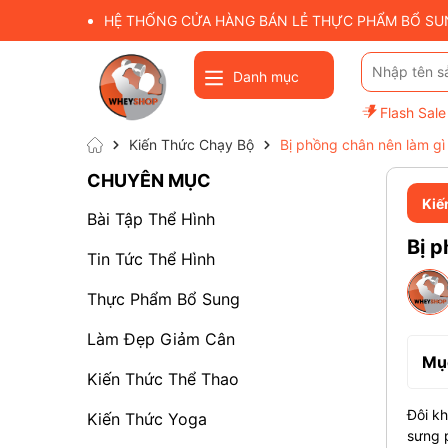
HỆ THỐNG CỬA HÀNG BÁN LẺ THỰC PHẨM BỔ SUNG
Danh mục
Flash Sale
Kiến Thức Chạy Bộ
Bị phồng chân nên làm gì 
CHUYÊN MỤC
Kiế
Bài Tập Thể Hình
Bị p
Tin Tức Thể Hình
Thực Phẩm Bổ Sung
Làm Đẹp Giảm Cân
Mục
Kiến Thức Thể Thao
Đôi kh
Kiến Thức Yoga
sưng p