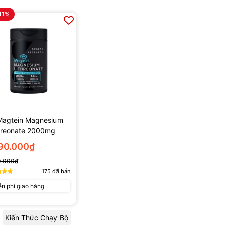
11%
Magtein Magnesium
hreonate 2000mg
 Viên)
290.000₫
0.000₫
175
đã bán
n phí giao hàng
Kiến Thức Chạy Bộ