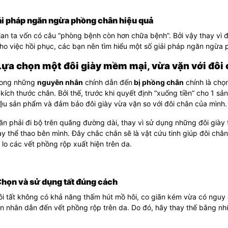
ải pháp ngăn ngừa phồng chân hiệu quả
an ta vốn có câu “phòng bệnh còn hơn chữa bệnh”. Bởi vậy thay vì đ
ho việc hồi phục, các bạn nên tìm hiểu một số giải pháp ngăn ngừa 
 Lựa chọn một đôi giày mềm mại, vừa vặn với đôi
rong những
nguyên nhân
chính dẫn đến
bị phồng chân
chính là chọ
 kích thước chân. Bởi thế, trước khi quyết định “xuống tiền” cho 1 s
iệu sản phẩm và đảm bảo đôi giày vừa vặn so với đôi chân của mình.
n phải đi bộ trên quãng đường dài, thay vì sử dụng những đôi giày
ày thể thao bên mình. Đây chắc chắn sẽ là vật cứu tinh giúp đôi ch
lo các vết phồng rộp xuất hiện trên da.
Chọn và sử dụng tất đúng cách
i tất không có khả năng thấm hút mồ hôi, co giãn kém vừa có nguy 
 nhân dẫn đến vết phồng rộp trên da. Do đó, hãy thay thế bằng nhữ