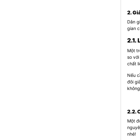
2. Gi
Dân gi
gian c
2.1.
Một t
so với
chất l
Nếu cầ
đôi gi
không 
2.2. 
Một đô
nguyên
nhé!