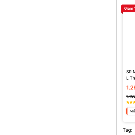
Giảm 
SR 
L-T
(135
1.
1.45
Miễ
Tag: