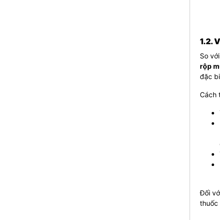
1.2. 
So với
rộp m
đặc b
Cách t
Đối vớ
thuốc 