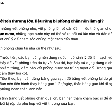
ra.
Với tổn thương lớn, liệu rằng bị phồng chân nên làm gì?
 những vết phồng nhỏ, vết phồng lớn sẽ cần đến nhiều thời gian cho v
ụn nước
, những bọc nước này có thể vỡ ra bất cứ lúc nào và dẫn đ
iệt chú ý để chăm sóc chúng một cách cẩn thận.
rị phồng chân tại nhà cụ thể như sau:
Trước tiên, các bạn cũng nên dùng nước muối sinh lý để làm sạch v
Hãy để vết phồng trên da tự vỡ. Sau đó, bạn hãy sử dụng dung dịc
nhiễm trùng, đảm bảo vết phồng được sát trùng tuyệt đối. Trong quá 
cảm thấy hơi xót.
Tiếp theo, bạn cần dùng băng gạc sạch để băng vết phồng lại do gi
Bạn nên tiến hành thay băng gạc 1 lần/ngày, tháo băng gạc khi đi 
phồng hoàn toàn lành hẳn.
i tình trạng vết phồng chân quá lớn, bạn nên thăm khám bác sĩ để đư
bôi bị rộp da phù hợp với vết thương của bạn.