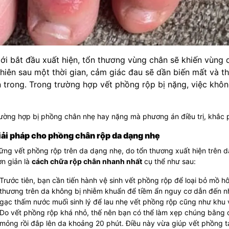
ới bắt đầu xuất hiện, tổn thương vùng chân sẽ khiến vùng d
hiên sau một thời gian, cảm giác đau sẽ dần biến mất và t
 trong. Trong trường hợp vết phồng rộp bị nặng, việc không
ường hợp bị phồng chân nhẹ hay nặng mà phương án điều trị, khắc p
Giải pháp cho phồng chân rộp da dạng nhẹ
ững vết phồng rộp trên da dạng nhẹ, do tổn thương xuất hiện trên d
n giản là
cách chữa rộp chân nhanh nhất
cụ thể như sau:
Trước tiên, bạn cần tiến hành vệ sinh vết phồng rộp để loại bỏ mồ h
thương trên da không bị nhiễm khuẩn để tiềm ẩn nguy cơ dẫn đến n
gạc thấm nước muối sinh lý để lau nhẹ vết phồng rộp cũng như khu
Do vết phồng rộp khá nhỏ, thế nên bạn có thể làm xẹp chúng bằng c
mỏng rồi đắp lên da khoảng 20 phút. Điều này vừa giúp vết phồng t