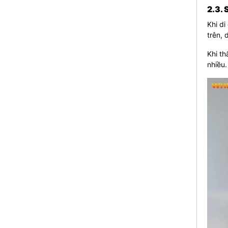
2.3. 
Khi di
trên, 
Khi th
nhiều.