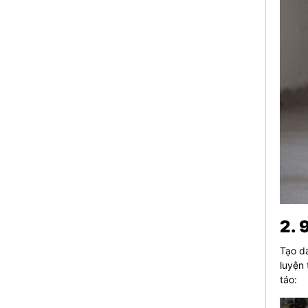
2. 
Tạo dá
luyện 
táo: