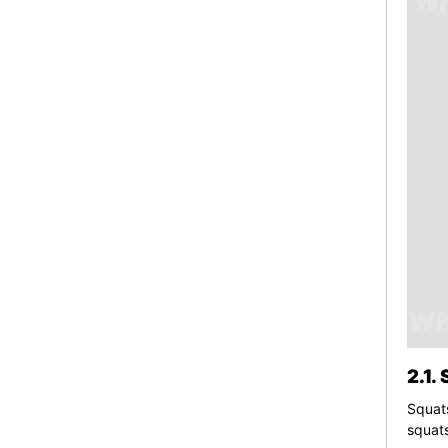
2.1.
Squats
squat