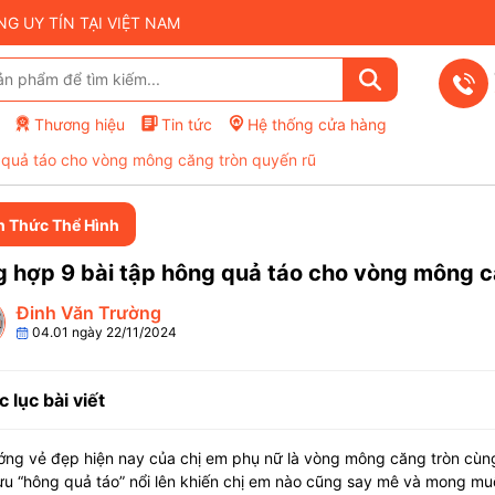
 UY TÍN TẠI VIỆT NAM
Thương hiệu
Tin tức
Hệ thống cửa hàng
 quả táo cho vòng mông căng tròn quyến rũ
n Thức Thể Hình
 hợp 9 bài tập hông quả táo cho vòng mông c
Đinh Văn Trường
04.01 ngày 22/11/2024
 lục bài viết
ớng vẻ đẹp hiện nay của chị em phụ nữ là vòng mông căng tròn cùn
ưu “hông quả táo” nổi lên khiến chị em nào cũng say mê và mong muố