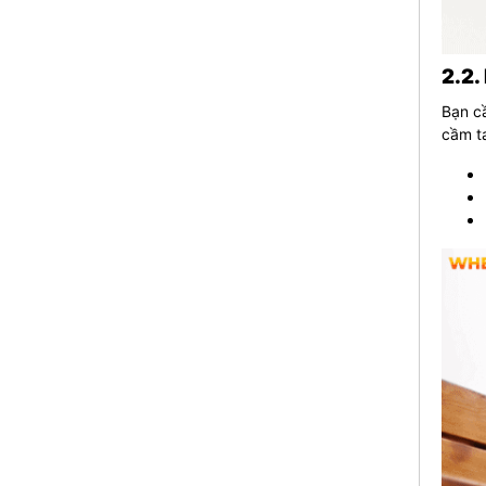
2.2.
Bạn cầ
cầm t