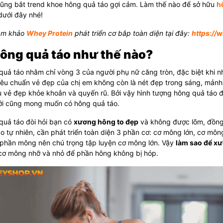
ũng bắt trend khoe hông quả táo gợi cảm. Làm thế nào để sở hữu
h
dưới đây nhé!
am khảo
Whey Protein
phát triển cơ bắp toàn diện tại đây:
https://
Hông quả táo như thế nào?
uả táo nhằm chỉ vòng 3 của người phụ nữ căng tròn, đặc biệt khi nh
Tiêu chuẩn vẻ đẹp của chị em không còn là nét đẹp trong sáng, mản
 vẻ đẹp khỏe khoắn và quyến rũ. Bởi vậy hình tượng hông quả táo đa
iới cũng mong muốn có hông quả táo.
quả táo đòi hỏi bạn có
xương hông to đẹp
và không được lõm, đồng 
o tự nhiên, cần phát triển toàn diện 3 phần cơ: cơ mông lớn, cơ 
 phần mông nên chú trọng tập luyện cơ mông lớn. Vậy
làm sao để xư
cơ mông nhỡ và nhỏ để phần hông không bị hóp.