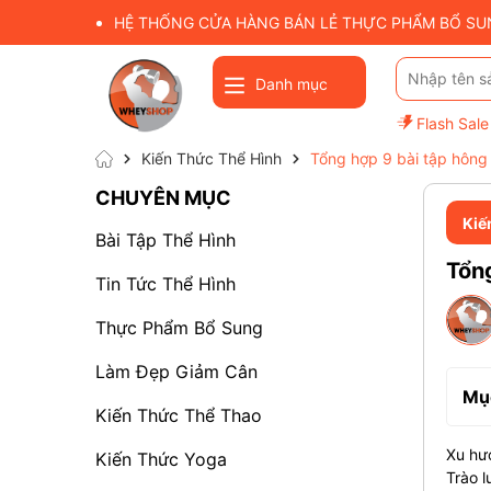
HỆ THỐNG CỬA HÀNG BÁN LẺ THỰC PHẨM BỔ SUNG
Danh mục
Flash Sale
Kiến Thức Thể Hình
Tổng hợp 9 bài tập hông
CHUYÊN MỤC
Kiế
Bài Tập Thể Hình
Tổng
Tin Tức Thể Hình
Thực Phẩm Bổ Sung
Làm Đẹp Giảm Cân
Mục
Kiến Thức Thể Thao
Xu hư
Kiến Thức Yoga
Trào l