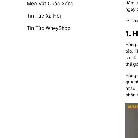
đám c
Mẹo Vặt Cuộc Sống
ngay 
Tin Tức Xã Hội
⇒ Th
Tin Tức WheyShop
1. 
Hông q
táo. 
sở hữu
thế g
Hông 
quả tá
nhau,
phần 