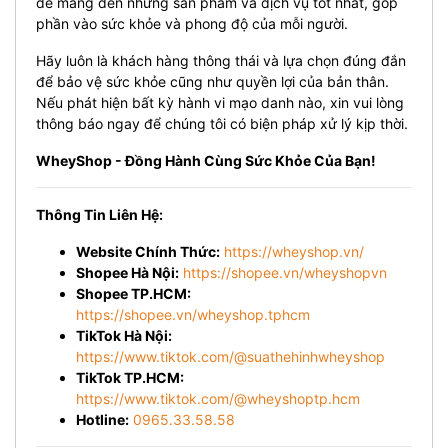
để mang đến những sản phẩm và dịch vụ tốt nhất, góp
phần vào sức khỏe và phong độ của mỗi người.
Hãy luôn là khách hàng thông thái và lựa chọn đúng đắn
để bảo vệ sức khỏe cũng như quyền lợi của bản thân.
Nếu phát hiện bất kỳ hành vi mạo danh nào, xin vui lòng
thông báo ngay để chúng tôi có biện pháp xử lý kịp thời.
WheyShop - Đồng Hành Cùng Sức Khỏe Của Bạn!
Thông Tin Liên Hệ:
Website Chính Thức:
https://wheyshop.vn/
Shopee Hà Nội:
https://shopee.vn/wheyshopvn
Shopee TP.HCM:
https://shopee.vn/wheyshop.tphcm
TikTok Hà Nội:
https://www.tiktok.com/@suathehinhwheyshop
TikTok TP.HCM:
https://www.tiktok.com/@wheyshoptp.hcm
Hotline:
0965.33.58.58