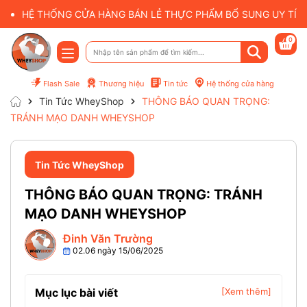
HỆ THỐNG CỬA HÀNG BÁN LẺ THỰC PHẨM BỔ SUNG UY TÍN 
0
Flash Sale
Thương hiệu
Tin tức
Hệ thống cửa hàng
Tin Tức WheyShop
THÔNG BÁO QUAN TRỌNG:
TRÁNH MẠO DANH WHEYSHOP
Tin Tức WheyShop
THÔNG BÁO QUAN TRỌNG: TRÁNH
MẠO DANH WHEYSHOP
Đinh Văn Trường
02.06 ngày 15/06/2025
Mục lục bài viết
[Xem thêm]