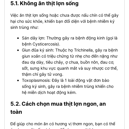
5.1. Không ăn thịt lợn sống
Việc ăn thịt lợn sống hoặc chưa được nấu chín có thể gây
hại cho sức khỏe, khiến bạn đối diện với bệnh nhiễm ký
sinh trùng như:
Sán dây lợn: Thường gây ra bệnh động kinh (gọi là
bệnh Cysticercosis).
Giun đũa ký sinh: Thuộc họ Trichinella, gây ra bệnh
giun xoắn có triệu chứng từ nhẹ cho đến nặng như
đau dạ dày, tiêu chảy, ợ chua, buồn nôn, đau cơ,
sốt, sưng khu vực quanh mắt và suy nhược cơ thể,
thậm chí gây tử vong.
Toxoplasmosis: Đây là 1 loài động vật đơn bào
sống ký sinh, gây ra bệnh nhiễm trùng khiến cho
hệ miễn dịch hoạt động kém.
5.2. Cách chọn mua thịt lợn ngon, an
toàn
Để giúp cho món ăn có hương vị thơm ngon, bạn có thể