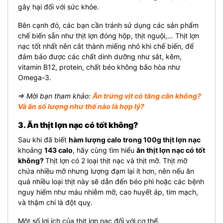
gây hại đối với sức khỏe.
Bên cạnh đó, các bạn cần tránh sử dụng các sản phẩm
chế biến sẵn như thịt lợn đóng hộp, thịt nguội,… Thịt lợn
nạc tốt nhất nên cắt thành miếng nhỏ khi chế biến, để
đảm bảo được các chất dinh dưỡng như sắt, kẽm,
vitamin B12, protein, chất béo không bão hòa như
Omega-3.
⇒ Mời bạn tham khảo:
Ăn trứng vịt có tăng cân không?
Và ăn số lượng như thế nào là hợp lý?
3. Ăn thịt lợn nạc có tốt không?
Sau khi đã biết
hàm lượng calo trong 100g thịt lợn nạc
khoảng
143 calo
, hãy cùng tìm hiểu
ăn thịt lợn nạc có tốt
không?
Thịt lợn có 2 loại thịt nạc và thịt mỡ. Thịt mỡ
chứa nhiều mỡ nhưng lượng đạm lại ít hơn, nên nếu ăn
quá nhiều loại thịt này sẽ dẫn đến béo phì hoặc các bệnh
nguy hiểm như máu nhiễm mỡ, cao huyết áp, tim mạch,
và thậm chí là đột quỵ.
Một số lợi ích của thịt lợn nạc đối với cơ thể.