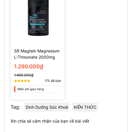
SR Magtein Magnesium
L-Threonate 2000mg
(135 Viên)
1.290.000₫
1.450.000₫
175
đã bán
Miễn phí giao hàng
Tag:
Dinh Dưỡng Sức Khoẻ
KIẾN THỨC
Xin chia sẻ cảm nhận của bạn về bài viết