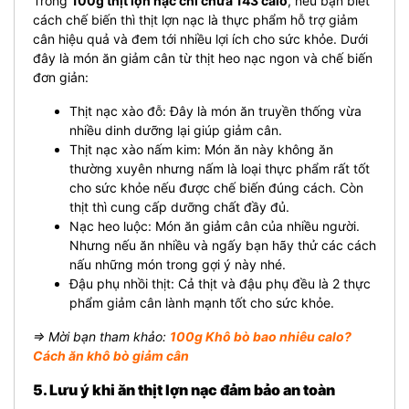
Trong
100g thịt lợn nạc chỉ chứa 143 calo
, nếu bạn biết
cách chế biến thì thịt lợn nạc là thực phẩm hỗ trợ giảm
cân hiệu quả và đem tới nhiều lợi ích cho sức khỏe. Dưới
đây là món ăn giảm cân từ thịt heo nạc ngon và chế biến
đơn giản:
Thịt nạc xào đỗ: Đây là món ăn truyền thống vừa
nhiều dinh dưỡng lại giúp giảm cân.
Thịt nạc xào nấm kim: Món ăn này không ăn
thường xuyên nhưng nấm là loại thực phẩm rất tốt
cho sức khỏe nếu được chế biến đúng cách. Còn
thịt thì cung cấp dưỡng chất đầy đủ.
Nạc heo luộc: Món ăn giảm cân của nhiều người.
Nhưng nếu ăn nhiều và ngấy bạn hãy thử các cách
nấu những món trong gợi ý này nhé.
Đậu phụ nhồi thịt: Cả thịt và đậu phụ đều là 2 thực
phẩm giảm cân lành mạnh tốt cho sức khỏe.
⇒ Mời bạn tham khảo:
100g Khô bò bao nhiêu calo?
Cách ăn khô bò giảm cân
5. Lưu ý khi ăn thịt lợn nạc đảm bảo an toàn