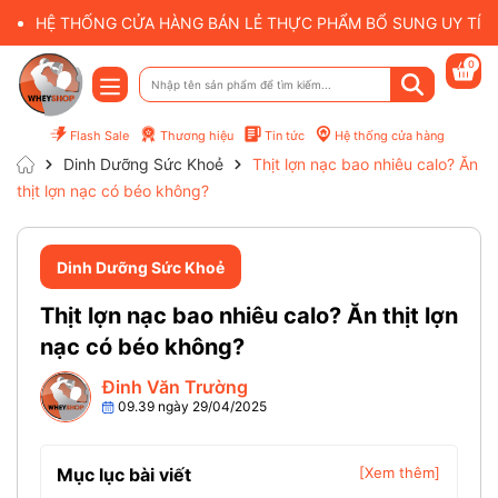
HỆ THỐNG CỬA HÀNG BÁN LẺ THỰC PHẨM BỔ SUNG UY TÍN 
0
Flash Sale
Thương hiệu
Tin tức
Hệ thống cửa hàng
Dinh Dưỡng Sức Khoẻ
Thịt lợn nạc bao nhiêu calo? Ăn
thịt lợn nạc có béo không?
Dinh Dưỡng Sức Khoẻ
Thịt lợn nạc bao nhiêu calo? Ăn thịt lợn
nạc có béo không?
Đinh Văn Trường
09.39 ngày 29/04/2025
Mục lục bài viết
[Xem thêm]