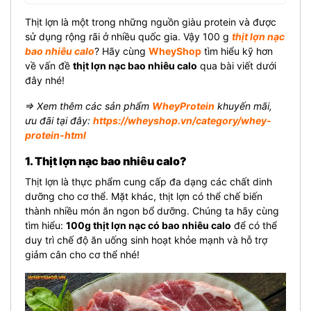
Thịt lợn là một trong những nguồn giàu protein và được
sử dụng rộng rãi ở nhiều quốc gia. Vậy 100 g
thịt lợn nạc
bao nhiêu calo
? Hãy cùng
WheyShop
tìm hiểu kỹ hơn
về vấn đề
thịt lợn nạc bao nhiêu calo
qua bài viết dưới
đây nhé!
⇒ Xem thêm các sản phẩm
WheyProtein
khuyến mãi,
ưu đãi tại đây:
https://wheyshop.vn/category/whey-
protein-html
1. Thịt lợn nạc bao nhiêu calo?
Thịt lợn là thực phẩm cung cấp đa dạng các chất dinh
dưỡng cho cơ thể. Mặt khác, thịt lợn có thể chế biến
thành nhiều món ăn ngon bổ dưỡng. Chúng ta hãy cùng
tìm hiểu:
100g thịt lợn nạc có bao nhiêu calo
để có thể
duy trì chế độ ăn uống sinh hoạt khỏe mạnh và hỗ trợ
giảm cân cho cơ thể nhé!