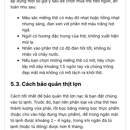
áp dụng một số gợi ý sau để chọn mua thịt heo ngon, an
toàn như sau:
Màu sắc miếng thịt có màu đỏ nhạt hoặc hồng nhạt
nhưng sáng, đan xen với phần mỡ màu trắng hơi
ngà.
Ngửi có hương đặc trưng của thịt, không xuất hiện
mùi lạ.
Nhấn vào phần thịt có độ đàn hồi tốt, không bị
nhão và chảy nước.
Nếu bạn chọn những miếng thịt có mỡ, hãy chọn
lớp mỡ dày khoảng 1.5 ngón tay và chúng trông
đẹp mắt mà không có mỡ tách ra khỏi thịt.
5.3. Cách bảo quản thịt lợn
Cách tốt nhất để bảo quản thịt lợn nạc là bạn đặt chúng
vào tủ lạnh. Trước đó, bạn nên phân loại và chia thịt heo
thành lượng vừa phải, rồi bọc bằng màng bọc thực phẩm
(hoặc cho vào hộp đựng thực phẩm), để trong ngăn mát
tủ lạnh được khoảng 2 – 4 ngày, trong khi ngăn đá tủ
lạnh (hoặc tủ đông) được hơn 6 tháng.