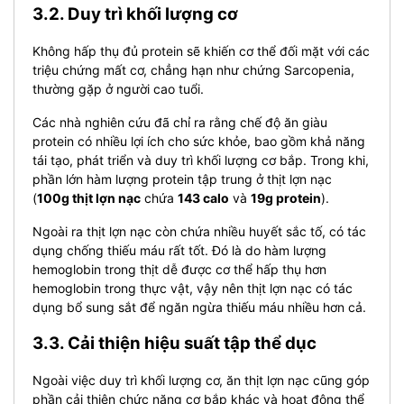
3.2. Duy trì khối lượng cơ
Không hấp thụ đủ protein sẽ khiến cơ thể đối mặt với các
triệu chứng mất cơ, chẳng hạn như chứng Sarcopenia,
thường gặp ở người cao tuổi.
Các nhà nghiên cứu đã chỉ ra rằng chế độ ăn giàu
protein có nhiều lợi ích cho sức khỏe, bao gồm khả năng
tái tạo, phát triển và duy trì khối lượng cơ bắp.
Trong khi,
phần lớn hàm lượng protein tập trung ở thịt lợn nạc
(
100g thịt lợn nạc
chứa
143 calo
và
19g protein
).
Ngoài ra thịt lợn nạc còn chứa nhiều huyết sắc tố, có tác
dụng chống thiếu máu rất tốt. Đó là do hàm lượng
hemoglobin trong thịt dễ được cơ thể hấp thụ hơn
hemoglobin trong thực vật, vậy nên thịt lợn nạc có tác
dụng bổ sung sắt để ngăn ngừa thiếu máu nhiều hơn cả.
3.3. Cải thiện hiệu suất tập thể dục
Ngoài việc duy trì khối lượng cơ, ăn thịt lợn nạc cũng góp
phần cải thiện chức năng cơ bắp khác và hoạt động thể