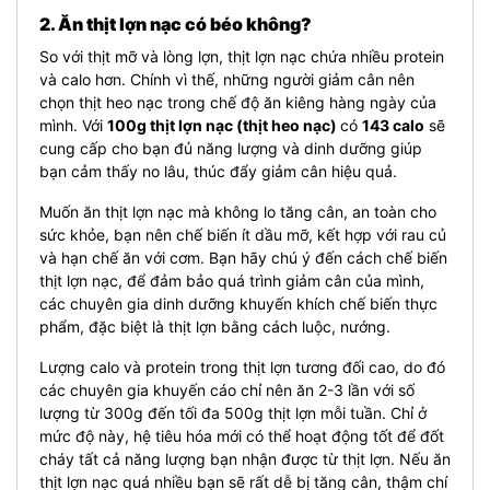
2. Ăn thịt lợn nạc có béo không?
So với thịt mỡ và lòng lợn, thịt lợn nạc chứa nhiều protein
và calo hơn.
Chính vì thế, những người giảm cân nên
chọn thịt heo nạc trong chế độ ăn kiêng hàng ngày của
mình. Với
100g thịt lợn nạc (thịt heo nạc)
có
143 calo
sẽ
cung cấp cho bạn đủ năng lượng và dinh dưỡng giúp
bạn cảm thấy no lâu, thúc đẩy giảm cân hiệu quả.
Muốn ăn thịt lợn nạc mà không lo tăng cân, an toàn cho
sức khỏe, bạn nên chế biến ít dầu mỡ, kết hợp với rau củ
và hạn chế ăn với cơm. Bạn hãy chú ý đến cách chế biến
thịt lợn nạc, để đảm bảo quá trình giảm cân của mình,
các chuyên gia dinh dưỡng khuyến khích chế biến thực
phẩm, đặc biệt là thịt lợn bằng cách luộc, nướng.
Lượng calo và protein trong thịt lợn tương đối cao, do đó
các chuyên gia khuyến cáo chỉ nên ăn 2-3 lần với số
lượng từ 300g đến tối đa 500g thịt lợn mỗi tuần. Chỉ ở
mức độ này, hệ tiêu hóa mới có thể hoạt động tốt để đốt
cháy tất cả năng lượng bạn nhận được từ thịt lợn. Nếu ăn
thịt lợn nạc quá nhiều bạn sẽ rất dễ bị tăng cân, thậm chí