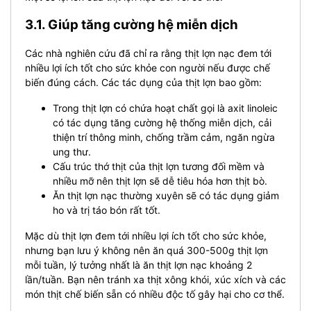
3.1. Giúp tăng cường hệ miễn dịch
Các nhà nghiên cứu đã chỉ ra rằng thịt lợn nạc đem tới
nhiều lợi ích tốt cho sức khỏe con người nếu được chế
biến đúng cách. Các tác dụng của thịt lợn bao gồm:
Trong thịt lợn có chứa
hoạt chất gọi là axit linoleic
có tác dụng
tăng cường hệ thống miễn dịch,
cải
thiện trí thông minh,
chống trầm cảm,
ngăn ngừa
ung thư.
Cấu trúc thớ thịt của thịt lợn tương đối mềm và
nhiều mỡ nên thịt lợn sẽ dễ tiêu hóa hơn thịt bò.
Ăn thịt lợn nạc thường xuyên sẽ có tác dụng giảm
ho và trị táo bón rất tốt.
Mặc dù thịt lợn đem tới nhiều lợi ích tốt cho sức khỏe,
nhưng bạn lưu ý không nên ăn quá 300-500g thịt lợn
mỗi tuần, lý tưởng nhất là ăn thịt lợn nạc khoảng 2
lần/tuần. Bạn nên tránh xa thịt xông khói, xúc xích và các
món thịt chế biến sẵn có nhiều độc tố gây hại cho cơ thể.