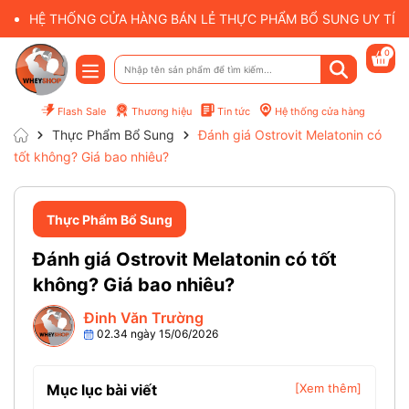
HỆ THỐNG CỬA HÀNG BÁN LẺ THỰC PHẨM BỔ SUNG UY TÍN 
0
Flash Sale
Thương hiệu
Tin tức
Hệ thống cửa hàng
Thực Phẩm Bổ Sung
Đánh giá Ostrovit Melatonin có
tốt không? Giá bao nhiêu?
Thực Phẩm Bổ Sung
Đánh giá Ostrovit Melatonin có tốt
không? Giá bao nhiêu?
Đinh Văn Trường
02.34 ngày 15/06/2026
Mục lục bài viết
[Xem thêm]