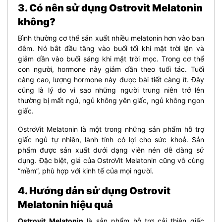
3. Có nên sử dụng Ostrovit Melatonin
không?
Bình thường cơ thể sản xuất nhiều melatonin hơn vào ban
đêm. Nó bắt đầu tăng vào buổi tối khi mặt trời lặn và
giảm dần vào buổi sáng khi mặt trời mọc. Trong cơ thể
con người, hormone này giảm dần theo tuổi tác. Tuổi
càng cao, lượng hormone này được bài tiết càng ít. Đây
cũng là lý do vì sao những người trung niên trở lên
thường bị mất ngủ, ngủ không yên giấc, ngủ không ngon
giấc.
OstroVit Melatonin là một trong những sản phẩm hỗ trợ
giấc ngủ tự nhiên, lành tính có lợi cho sức khoẻ. Sản
phẩm được sản xuất dưới dạng viên nén dễ dàng sử
dụng. Đặc biệt, giá của OstroVit Melatonin cũng vô cùng
“mềm”, phù hợp với kinh tế của mọi người.
4. Hướng dẫn sử dụng Ostrovit
Melatonin hiệu quả
Ostrovit Melatonin
là sản phẩm hỗ trợ cải thiện giấc