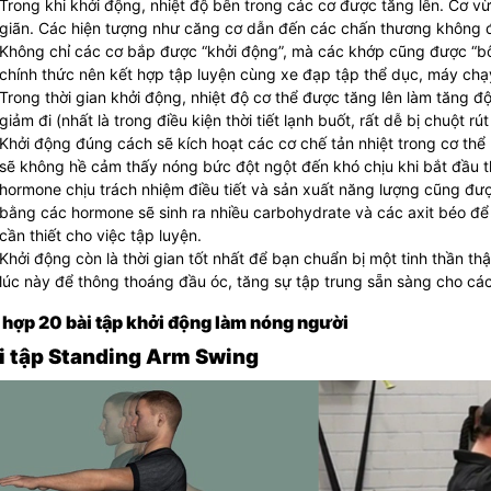
Trong khi khởi động, nhiệt độ bên trong các cơ được tăng lên. Cơ 
giãn. Các hiện tượng như căng cơ dẫn đến các chấn thương không 
Không chỉ các cơ bắp được “khởi động”, mà các khớp cũng được “bôi
chính thức nên kết hợp tập luyện cùng xe đạp tập thể dục, máy chạy
Trong thời gian khởi động, nhiệt độ cơ thể được tăng lên làm tăng độ
giảm đi (nhất là trong điều kiện thời tiết lạnh buốt, rất dễ bị chuột r
Khởi động đúng cách sẽ kích hoạt các cơ chế tản nhiệt trong cơ thể 
sẽ không hề cảm thấy nóng bức đột ngột đến khó chịu khi bắt đầu th
hormone chịu trách nhiệm điều tiết và sản xuất năng lượng cũng được
bằng các hormone sẽ sinh ra nhiều carbohydrate và các axit béo để 
cần thiết cho việc tập luyện.
Khởi động còn là thời gian tốt nhất để bạn chuẩn bị một tinh thần th
lúc này để thông thoáng đầu óc, tăng sự tập trung sẵn sàng cho các 
hợp 20 bài tập khởi động làm nóng người
ài tập Standing Arm Swing