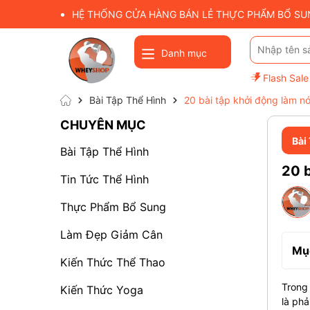
HỆ THỐNG CỬA HÀNG BÁN LẺ THỰC PHẨM BỔ SUNG
Danh mục
Flash Sale
Bài Tập Thể Hình
20 bài tập khởi động làm n
CHUYÊN MỤC
Bài
Bài Tập Thể Hình
20 b
Tin Tức Thể Hình
Thực Phẩm Bổ Sung
Làm Đẹp Giảm Cân
Mục
Kiến Thức Thể Thao
Trong 
Kiến Thức Yoga
là phả