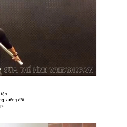
 tập.
ớng xuống đất.
ập.