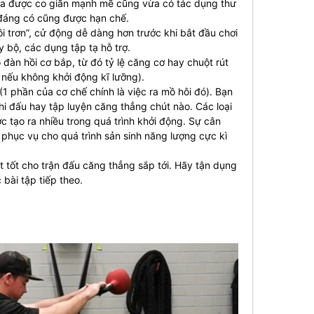
vừa được co giãn mạnh mẽ cũng vừa có tác dụng thư
đáng có cũng được hạn chế.
 trơn”, cử động dễ dàng hơn trước khi bắt đầu chơi
 bộ, các dụng tập tạ hỗ trợ.
 đàn hồi cơ bắp, từ đó tỷ lệ căng cơ hay chuột rút
út nếu không khởi động kĩ lưỡng).
(1 phần của cơ chế chính là việc ra mồ hôi đó). Bạn
i đấu hay tập luyện căng thẳng chút nào. Các loại
 tạo ra nhiều trong quá trình khởi động. Sự cân
phục vụ cho quá trình sản sinh năng lượng cực kì
ật tốt cho trận đấu căng thẳng sắp tới. Hãy tận dụng
bài tập tiếp theo.