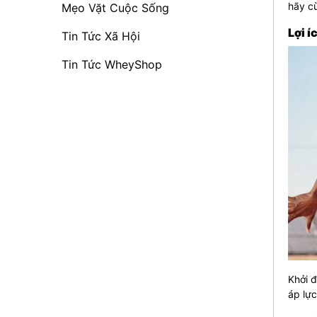
hãy cù
Mẹo Vặt Cuộc Sống
Lợi í
Tin Tức Xã Hội
Tin Tức WheyShop
Khởi đ
áp lực