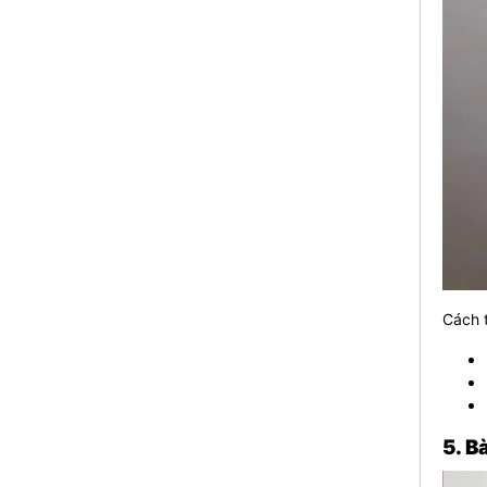
Cách t
5. B