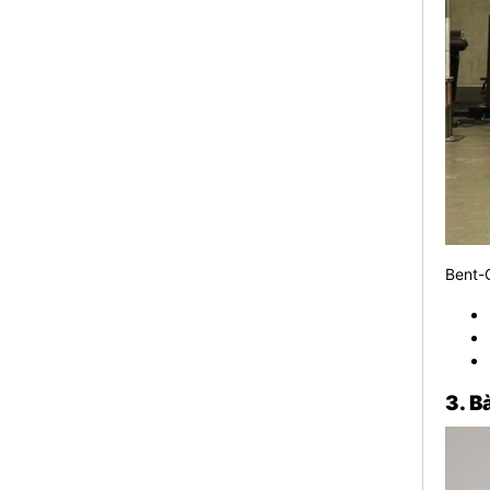
Bent-O
3. B