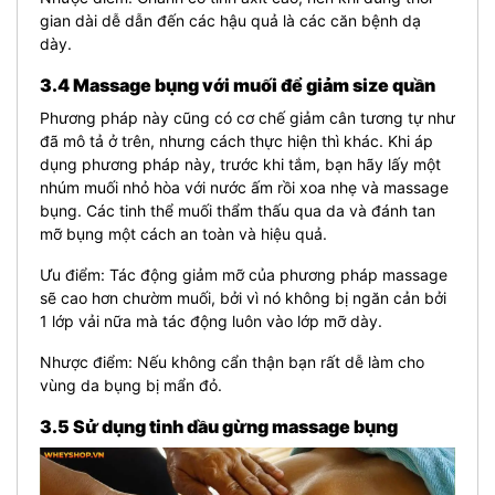
gian dài dễ dẫn đến các hậu quả là các căn bệnh dạ
dày.
3.4 Massage bụng với muối để giảm size quần
Phương pháp này cũng có cơ chế giảm cân tương tự như
đã mô tả ở trên, nhưng cách thực hiện thì khác. Khi áp
dụng phương pháp này, trước khi tắm, bạn hãy lấy một
nhúm muối nhỏ hòa với nước ấm rồi xoa nhẹ và massage
bụng. Các tinh thể muối thẩm thấu qua da và đánh tan
mỡ bụng một cách an toàn và hiệu quả.
Ưu điểm: Tác động giảm mỡ của phương pháp massage
sẽ cao hơn chườm muối, bởi vì nó không bị ngăn cản bởi
1 lớp vải nữa mà tác động luôn vào lớp mỡ dày.
Nhược điểm: Nếu không cẩn thận bạn rất dễ làm cho
vùng da bụng bị mẩn đỏ.
3.5 Sử dụng tinh dầu gừng massage bụng