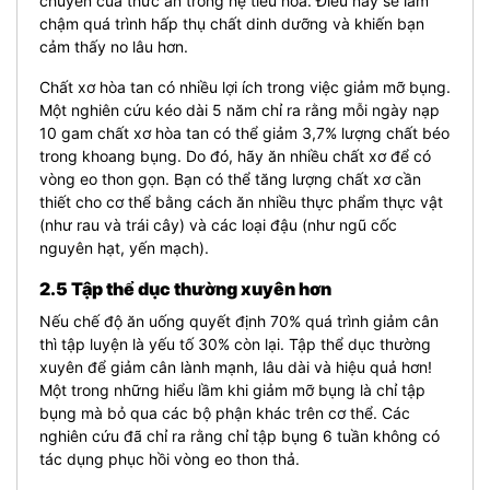
chuyển của thức ăn trong hệ tiêu hóa. Điều này sẽ làm
chậm quá trình hấp thụ chất dinh dưỡng và khiến bạn
cảm thấy no lâu hơn.
Chất xơ hòa tan có nhiều lợi ích trong việc giảm mỡ bụng.
Một nghiên cứu kéo dài 5 năm chỉ ra rằng mỗi ngày nạp
10 gam chất xơ hòa tan có thể giảm 3,7% lượng chất béo
trong khoang bụng. Do đó, hãy ăn nhiều chất xơ để có
vòng eo thon gọn. Bạn có thể tăng lượng chất xơ cần
thiết cho cơ thể bằng cách ăn nhiều thực phẩm thực vật
(như rau và trái cây) và các loại đậu (như ngũ cốc
nguyên hạt, yến mạch).
2.5 Tập thể dục thường xuyên hơn
Nếu chế độ ăn uống quyết định 70% quá trình giảm cân
thì tập luyện là yếu tố 30% còn lại. Tập thể dục thường
xuyên để giảm cân lành mạnh, lâu dài và hiệu quả hơn!
Một trong những hiểu lầm khi giảm mỡ bụng là chỉ tập
bụng mà bỏ qua các bộ phận khác trên cơ thể. Các
nghiên cứu đã chỉ ra rằng chỉ tập bụng 6 tuần không có
tác dụng phục hồi vòng eo thon thả.