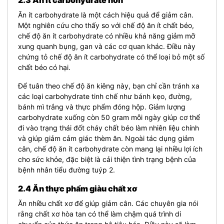
2.3 Ăn ít carbohydrate hơn
Ăn ít carbohydrate là một cách hiệu quả để giảm cân.
Một nghiên cứu cho thấy so với chế độ ăn ít chất béo,
chế độ ăn ít carbohydrate có nhiều khả năng giảm mỡ
xung quanh bụng, gan và các cơ quan khác. Điều này
chứng tỏ chế độ ăn ít carbohydrate có thể loại bỏ một số
chất béo có hại.
Để tuân theo chế độ ăn kiêng này, bạn chỉ cần tránh xa
các loại carbohydrate tinh chế như bánh kẹo, đường,
bánh mì trắng và thực phẩm đóng hộp. Giảm lượng
carbohydrate xuống còn 50 gram mỗi ngày giúp cơ thể
đi vào trạng thái đốt cháy chất béo làm nhiên liệu chính
và giúp giảm cảm giác thèm ăn. Ngoài tác dụng giảm
cân, chế độ ăn ít carbohydrate còn mang lại nhiều lợi ích
cho sức khỏe, đặc biệt là cải thiện tình trạng bệnh của
bệnh nhân tiểu đường tuýp 2.
2.4 Ăn thực phẩm giàu chất xơ
Ăn nhiều chất xơ để giúp giảm cân. Các chuyên gia nói
rằng chất xơ hòa tan có thể làm chậm quá trình di