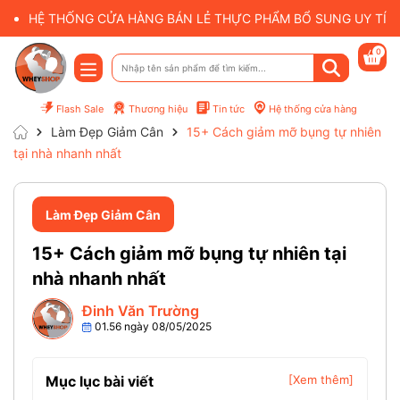
HỆ THỐNG CỬA HÀNG BÁN LẺ THỰC PHẨM BỔ SUNG UY TÍN 
0
Flash Sale
Thương hiệu
Tin tức
Hệ thống cửa hàng
Làm Đẹp Giảm Cân
15+ Cách giảm mỡ bụng tự nhiên
tại nhà nhanh nhất
Làm Đẹp Giảm Cân
15+ Cách giảm mỡ bụng tự nhiên tại
nhà nhanh nhất
Đinh Văn Trường
01.56 ngày 08/05/2025
Mục lục bài viết
[Xem thêm]