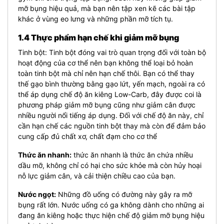
mỡ bụng hiệu quả, mà bạn nên tập xen kẽ các bài tập
khác ở vùng eo lưng và những phần mỡ tích tụ.
1.4 Thực phẩm hạn chế khi giảm mỡ bụng
Tinh bột: Tinh bột đóng vai trò quan trọng đối với toàn bộ
hoạt động của cơ thể nên bạn không thể loại bỏ hoàn
toàn tinh bột mà chỉ nên hạn chế thôi. Bạn có thể thay
thế gạo bình thường bằng gạo lứt, yến mạch, ngoài ra có
thể áp dụng chế độ ăn kiêng Low-Carb, đây được coi là
phương pháp giảm mỡ bụng cũng như giảm cân được
nhiều người nổi tiếng áp dụng. Đối với chế độ ăn này, chỉ
cần hạn chế các nguồn tinh bột thay mà còn để đảm bảo
cung cấp đủ chất xơ, chất đạm cho cơ thể
Thức ăn nhanh:
thức ăn nhanh là thức ăn chứa nhiều
dầu mỡ, không chỉ có hại cho sức khỏe mà còn hủy hoại
nỗ lực giảm cân, và cải thiện chiều cao của bạn.
Nước ngọt:
Những đồ uống có đường này gây ra mỡ
bụng rất lớn. Nước uống có ga không dành cho những ai
đang ăn kiêng hoặc thực hiện chế độ giảm mỡ bụng hiệu