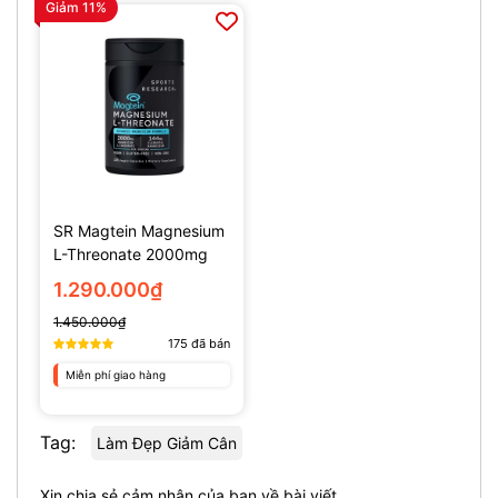
Giảm 11%
SR Magtein Magnesium
L-Threonate 2000mg
(135 Viên)
1.290.000₫
1.450.000₫
175
đã bán
Miễn phí giao hàng
Tag:
Làm Đẹp Giảm Cân
Xin chia sẻ cảm nhận của bạn về bài viết