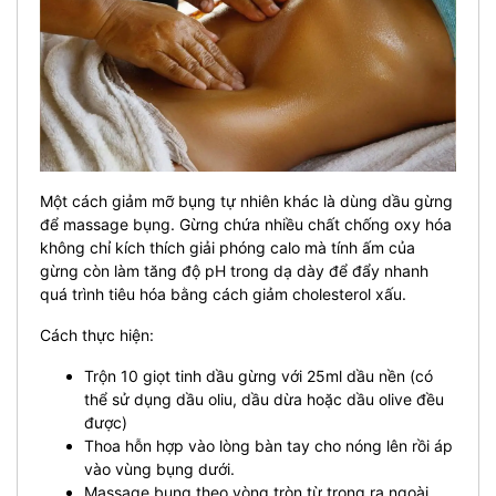
Một cách giảm mỡ bụng tự nhiên khác là dùng dầu gừng
để massage bụng. Gừng chứa nhiều chất chống oxy hóa
không chỉ kích thích giải phóng calo mà tính ấm của
gừng còn làm tăng độ pH trong dạ dày để đẩy nhanh
quá trình tiêu hóa bằng cách giảm cholesterol xấu.
Cách thực hiện:
Trộn 10 giọt tinh dầu gừng với 25ml dầu nền (có
thể sử dụng dầu oliu, dầu dừa hoặc dầu olive đều
được)
Thoa hỗn hợp vào lòng bàn tay cho nóng lên rồi áp
vào vùng bụng dưới.
Massage bụng theo vòng tròn từ trong ra ngoài