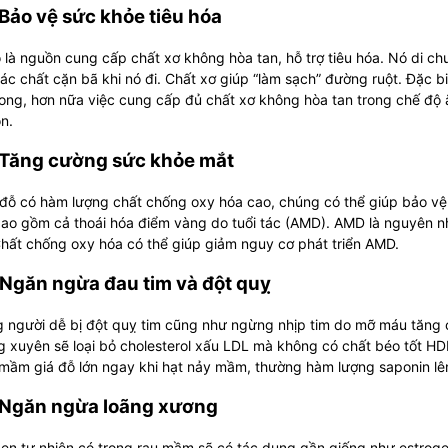
 Bảo vệ sức khỏe tiêu hóa
 là nguồn cung cấp chất xơ không hòa tan, hỗ trợ tiêu hóa. Nó di c
ác chất cặn bã khi nó đi. Chất xơ giúp “làm sạch” đường ruột. Đặc 
ong, hơn nữa việc cung cấp đủ chất xơ không hòa tan trong chế độ
ón.
 Tăng cường sức khỏe mắt
 đỗ có hàm lượng chất chống oxy hóa cao, chúng có thể giúp bảo vệ
ao gồm cả thoái hóa điểm vàng do tuổi tác (AMD). AMD là nguyên nh
Chất chống oxy hóa có thể giúp giảm nguy cơ phát triển AMD.
 Ngăn ngừa đau tim và đột quỵ
người dễ bị đột quỵ tim cũng như ngừng nhịp tim do mỡ máu tăng ca
g xuyên sẽ loại bỏ cholesterol xấu LDL mà không có chất béo tốt 
mầm giá đỗ lớn ngay khi hạt nảy mầm, thường hàm lượng saponin lê
 Ngăn ngừa loãng xương
en tự nhiên có trong rau mầm sẽ có tác dụng gần giống như estrogen