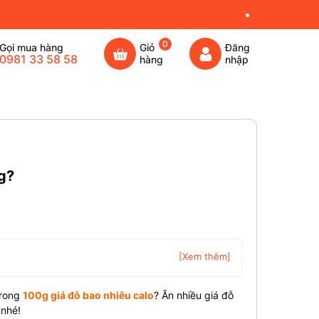
0
Gọi mua hàng
Giỏ
Đăng
0981 33 58 58
hàng
nhập
g?
[Xem thêm]
trong
100g giá đỗ bao nhiêu calo
? Ăn nhiều giá đỗ
 nhé!