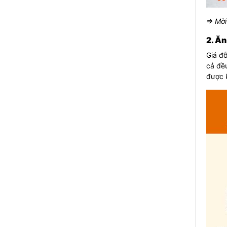
⇒ Mời
2. Ăn
Giá đỗ
cả đều
được 