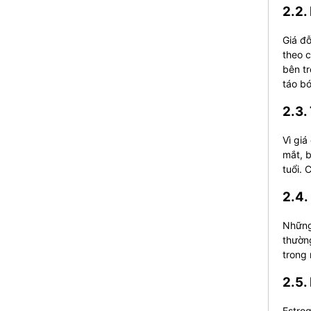
2.2.
Giá đỗ
theo c
bên tr
táo b
2.3.
Vì giá
mắt, b
tuổi. 
2.4.
Những 
thườn
trong 
2.5.
Estrog