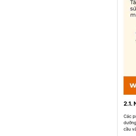
2.1.
Các pr
dưỡng 
cầu và