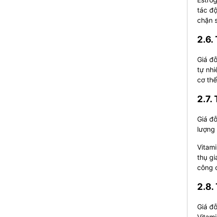
tác độ
chặn 
2.6.
Giá đỗ
tự nhi
cơ thể
2.7.
Giá đỗ
lượng 
Vitami
thụ gi
công 
2.8.
Giá đỗ
Vitami