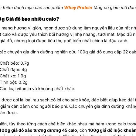
 thêm danh mục các sản phẩm
Whey Protein
tăng cơ giảm mỡ đan
0g Giá đỗ bao nhiêu calo?
ỗ mang hương vị giòn, ngon được sử dụng làm nguyên liệu của rất n
t calo và được yêu thích bởi hương vị nhẹ nhàng, tươi mát. Mặc dù 
giá đỗ, nhưng loại được tiêu thụ phổ biến nhất chính là đậu xanh.
các chuyên gia dinh dưỡng nghiên cứu 100g giá đỗ cung cấp 22 calo
Chất béo: 0.7g
Chất đạm: 4g
Chất xơ: 1.9g
Tinh bột: 0.2g
Các loại vitamin và khoáng chất khác.
 được coi là loại rau sạch có lợi cho sức khỏe, đặc biệt giúp kéo dài
 giảm cân dành cho người béo phì. Các chuyên gia dinh dưỡng khẳng
cân được.
iên, tùy theo từng cách chế biến khác nhau mà hàm lượng calo tro
100g giá đỗ xào tương đương 45 calo
, còn
100g giá đỗ luộc khoản