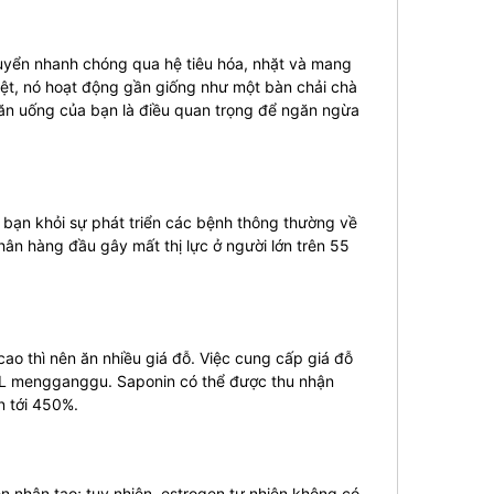
huyển nhanh chóng qua hệ tiêu hóa, nhặt và mang
biệt, nó hoạt động gần giống như một bàn chải chà
 ăn uống của bạn là điều quan trọng để ngăn ngừa
 bạn khỏi sự phát triển các bệnh thông thường về
ân hàng đầu gây mất thị lực ở người lớn trên 55
o thì nên ăn nhiều giá đỗ. Việc cung cấp giá đỗ
HDL mengganggu. Saponin có thể được thu nhận
n tới 450%.
 nhân tạo; tuy nhiên, estrogen tự nhiên không có