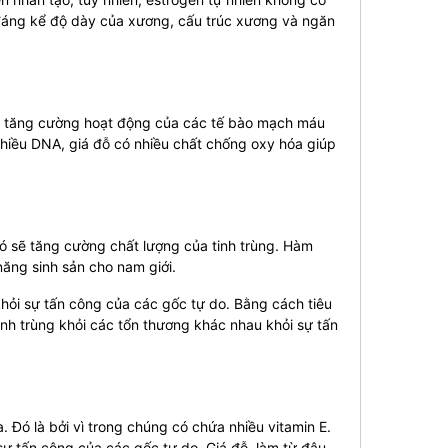
n đáng kể độ dày của xương, cấu trúc xương và ngăn
ách tăng cường hoạt động của các tế bào mạch máu
 nhiều DNA, giá đỗ có nhiều chất chống oxy hóa giúp
ó sẽ tăng cường chất lượng của tinh trùng. Hàm
 năng sinh sản cho nam giới.
hỏi sự tấn công của các gốc tự do. Bằng cách tiêu
tinh trùng khỏi các tổn thương khác nhau khỏi sự tấn
 Đó là bởi vì trong chúng có chứa nhiều vitamin E.
sự tấn công của các gốc tự do. Giá đỗ, làm từ đậu,