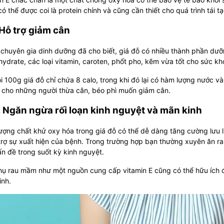
ó thể được coi là protein chính và cũng cần thiết cho quá trình tái tạ
 Hỗ trợ giảm cân
chuyên gia dinh dưỡng đã cho biết, giá đỗ có nhiều thành phần dưỡng
ydrate, các loại vitamin, caroten, phốt pho, kẽm vừa tốt cho sức kh
 100g giá đỗ chỉ chứa 8 calo, trong khi đó lại có hàm lượng nước và 
t cho những người thừa cân, béo phì muốn giảm cân.
. Ngăn ngừa rối loạn kinh nguyệt và mãn kinh
ượng chất khử oxy hóa trong giá đỗ có thể dễ dàng tăng cường lưu 
trợ sự xuất hiện của bệnh. Trong trường hợp bạn thường xuyên ăn r
n đề trong suốt kỳ kinh nguyệt.
hụ rau mầm như một nguồn cung cấp vitamin E cũng có thể hữu ích đ
inh.