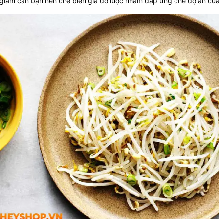
 giảm cân bạn nên chế biến giá đỗ luộc nhằm đáp ứng chế độ ăn của