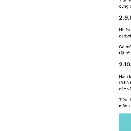
cũng c
2.9.
Nhiều 
carboh
Cứ mỗi
rất tố
2.10
Hàm l
tố hỗ 
các vấ
Tiêu t
mãn k