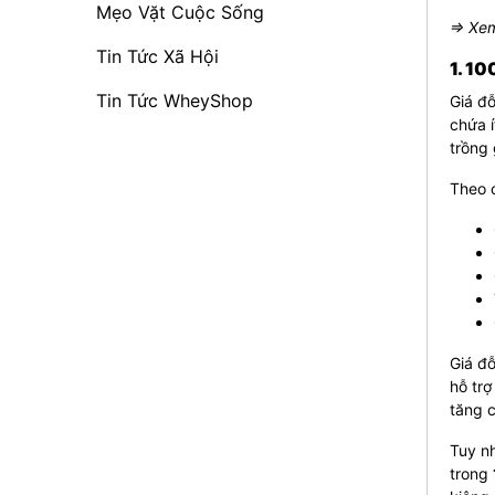
Mẹo Vặt Cuộc Sống
⇒ Xem
Tin Tức Xã Hội
1. 10
Tin Tức WheyShop
Giá đ
chứa í
trồng 
Theo 
Giá đỗ
hỗ trợ
tăng 
Tuy nh
trong