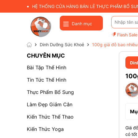
HỆ THỐNG CỬA HÀNG BÁN LẺ THỰC PHẨM BỔ SUNG
Danh mục
Flash Sale
Dinh Dưỡng Sức Khoẻ
100g giá đỗ bao nhiêu 
CHUYÊN MỤC
Din
Bài Tập Thể Hình
100g
Tin Tức Thể Hình
Thực Phẩm Bổ Sung
Làm Đẹp Giảm Cân
Mục
Kiến Thức Thể Thao
Giá đỗ
Kiến Thức Yoga
có tố