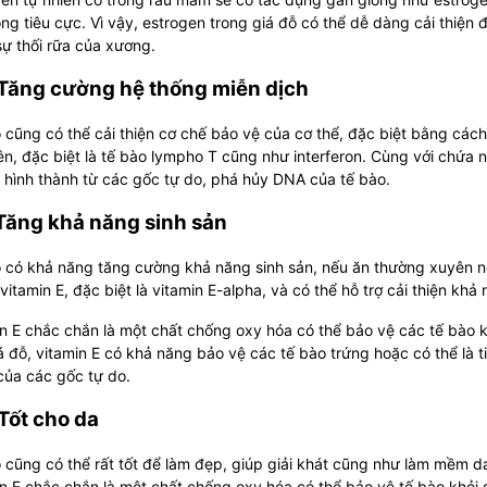
ng tiêu cực. Vì vậy, estrogen trong giá đỗ có thể dễ dàng cải thiệ
sự thối rữa của xương.
 Tăng cường hệ thống miễn dịch
 cũng có thể cải thiện cơ chế bảo vệ của cơ thể, đặc biệt bằng c
ên, đặc biệt là tế bào lympho T cũng như interferon. Cùng với chứa
 hình thành từ các gốc tự do, phá hủy DNA của tế bào.
 Tăng khả năng sinh sản
 có khả năng tăng cường khả năng sinh sản, nếu ăn thường xuyên n
vitamin E, đặc biệt là vitamin E-alpha, và có thể hỗ trợ cải thiện khả
n E chắc chắn là một chất chống oxy hóa có thể bảo vệ các tế bào k
á đỗ, vitamin E có khả năng bảo vệ các tế bào trứng hoặc có thể là 
của các gốc tự do.
 Tốt cho da
 cũng có thể rất tốt để làm đẹp, giúp giải khát cũng như làm mềm da.
n E chắc chắn là một chất chống oxy hóa có thể bảo vệ tế bào khỏi 