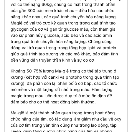
với cơ thể nặng 60kg, chúng có mặt trong thành phần
của gần 300 các men khác nhau – điều hòa các chức
năng khác nhau, các quá trình chuyển hóa năng lượng.
Magiê có vai trò cực kỳ quan trọng trong quá trình tạo
glycogen của cơ và gan từ glucose máu, còn tham gia
vào sự phân hủy glucose, acid béo và các acid amin
trong quá trình chuyển hóa năng lượng. Chúng cũng
đóng vai trò quan trọng trong tổng hợp lipid và protein
giúp quá trình tạo xương và các mô khác, bảo đảm tính
bền vững dẫn truyền thần kinh và sự co cơ.
Khoảng 50-75% lượng Ma-giê trong cơ thể tập trung ở
xương (kết hợp với canxi và photpho trong quá trình tạo
xương), đa phần còn lại phân bố ở cơ bắp, các tổ chức
mô mềm và một lượng rất nhỏ trong máu. Hàm lượng
magie trong máu luôn được duy trì ở mức ổn định để
đảm bảo cho cơ thể hoạt động bình thường.
Ma-giê là một thành phần quan trọng trong hoạt động
chức năng của tim, có tác dụng làm giảm nhu cầu về oxy
của cơ tim trong yên tĩnh cũng như trong lao động, tập
luyện, giúp tăng cường chức năng của tim và phòng