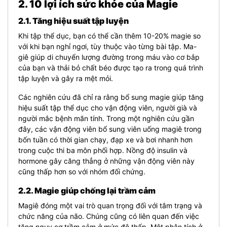
2. 10 lợi ích sức khỏe của Magie
2.1. Tăng hiệu suất tập luyện
Khi tập thể dục, bạn có thể cần thêm 10-20% magie so
với khi bạn nghỉ ngơi, tùy thuộc vào từng bài tập. Ma-
giê giúp di chuyển lượng đường trong máu vào cơ bắp
của bạn và thải bỏ chất béo được tạo ra trong quá trình
tập luyện và gây ra mệt mỏi.
Các nghiên cứu đã chỉ ra rằng bổ sung magie giúp tăng
hiệu suất tập thể dục cho vận động viên, người già và
người mắc bệnh mãn tính. Trong một nghiên cứu gần
đây, các vận động viên bổ sung viên uống magiê trong
bốn tuần có thời gian chạy, đạp xe và bơi nhanh hơn
trong cuộc thi ba môn phối hợp. Nồng độ insulin và
hormone gây căng thẳng ở những vận động viên này
cũng thấp hơn so với nhóm đối chứng.
2.2. Magie giúp chống lại trầm cảm
Magiê đóng một vai trò quan trọng đối với tâm trạng và
chức năng của não. Chúng cũng có liên quan đến việc
tăng nguy cơ trầm cảm ở mức độ thấp. Một phân tích ở