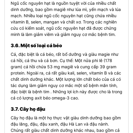
Ngũ cốc nguyên hạt là nguồn tuyệt vời của nhiều chất
dinh dưỡng, bao gồm magiê như lúa mì, yến mạch và lúa
mạch. Nhiều loại ngũ cốc nguyên hạt cũng chứa nhiều
vitamin B, selen, mangan và chất xơ. Trong các nghiên
cứu có kiểm soát, ngũ cốc nguyên hạt đã được chứng
minh là làm giảm viêm và giảm nguy cơ mắc bệnh tim.
3.6. Một số loại cá béo
Cá, đặc biệt là cá béo, rất bổ dưỡng và giàu magie như
cá hồi, cá thu và cá bơn. Cụ thể: Một nửa phi lê (178
gram) cá hồi chứa 53 mg magiê và cung cấp 39 gram
protein. Ngoài ra, cá rất giàu kali, selen, vitamin B và các
chất dinh dưỡng khác. Một lượng lớn chất béo của cá có
tác dụng làm giảm nguy cơ mắc một số bệnh mãn tính,
đặc biệt là bệnh tim . Những lợi ích này được cho là trong
cá có lượng axit béo omega-3 cao.
3.7. Cây họ đậu
Cây họ đậu là một họ thực vật giàu dinh dưỡng bao gồm
đậu lăng, đậu, đậu xanh, đậu Hà Lan và đậu nành.
Chúng rất giàu chất dinh dưỡng khác nhau, bao gồm cả