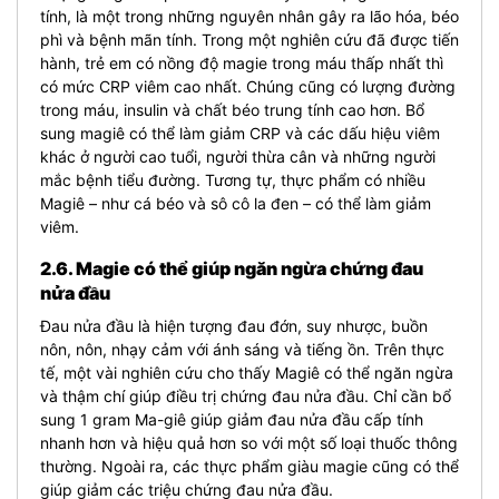
tính, là một trong những nguyên nhân gây ra lão hóa, béo
phì và bệnh mãn tính. Trong một nghiên cứu đã được tiến
hành, trẻ em có nồng độ magie trong máu thấp nhất thì
có mức CRP viêm cao nhất. Chúng cũng có lượng đường
trong máu, insulin và chất béo trung tính cao hơn. Bổ
sung magiê có thể làm giảm CRP và các dấu hiệu viêm
khác ở người cao tuổi, người thừa cân và những người
mắc bệnh tiểu đường. Tương tự, thực phẩm có nhiều
Magiê – như cá béo và sô cô la đen – có thể làm giảm
viêm.
2.6. Magie có thể giúp ngăn ngừa chứng đau
nửa đầu
Đau nửa đầu là hiện tượng đau đớn, suy nhược, buồn
nôn, nôn, nhạy cảm với ánh sáng và tiếng ồn. Trên thực
tế, một vài nghiên cứu cho thấy Magiê có thể ngăn ngừa
và thậm chí giúp điều trị chứng đau nửa đầu. Chỉ cần bổ
sung 1 gram Ma-giê giúp giảm đau nửa đầu cấp tính
nhanh hơn và hiệu quả hơn so với một số loại thuốc thông
thường. Ngoài ra, các thực phẩm giàu magie cũng có thể
giúp giảm các triệu chứng đau nửa đầu.