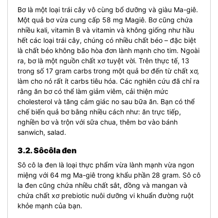
Bơ là một loại trái cây vô cùng bổ dưỡng và giàu Ma-giê.
Một quả bơ vừa cung cấp 58 mg Magiê. Bơ cũng chứa
nhiều kali, vitamin B và vitamin và không giống như hầu
hết các loại trái cây, chúng có nhiều chất béo – đặc biệt
là chất béo không bão hòa đơn lành mạnh cho tim. Ngoài
ra, bơ là một nguồn chất xơ tuyệt vời. Trên thực tế, 13
trong số 17 gram carbs trong một quả bơ đến từ chất xơ,
làm cho nó rất ít carbs tiêu hóa. Các nghiên cứu đã chỉ ra
rằng ăn bơ có thể làm giảm viêm, cải thiện mức
cholesterol và tăng cảm giác no sau bữa ăn. Bạn có thể
chế biến quả bơ bằng nhiều cách như: ăn trực tiếp,
nghiền bơ và trộn với sữa chua, thêm bơ vào bánh
sanwich, salad.
3.2. Sôcôla đen
Sô cô la đen là loại thực phẩm vừa lành mạnh vừa ngon
miệng với 64 mg Ma-giê trong khẩu phần 28 gram. Sô cô
la đen cũng chứa nhiều chất sắt, đồng và mangan và
chứa chất xơ prebiotic nuôi dưỡng vi khuẩn đường ruột
khỏe mạnh của bạn.