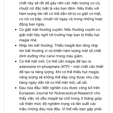
chất này sẽ rất dễ gây nên các hiện tượng co cơ,
chuột rút đặc biệt là vào ban đêm. Nếu thiếu với
hàm lượng lớn rất có thể dẫn tới bị co giật cơ mặt,
co rút cơ bắp, chuột rút ngay cả trong những hoạt
động ban ngày.
Co giật mắt thường xuyên: Nếu thường xuyên co
giật mắt hãy nghĩ tới trường hợp bạn bị thiếu hụt
magie nhé.
Nhịp tim bất thường: Thiếu magiê làm tăng nhịp
tim bất thường vì nó khiến hàm lượng một số chất
dinh dưỡng như canxi trong máu giảm.
Cơ thể mệt mỏi: Cơ thể cần magie để tạo ra
adenosine tri-phosphate (ATP) – một chất cần thiết
để tạo ra năng lượng. Khi cơ thể thiếu hụt magie,
năng lượng sẽ không thể đáp ứng được nhu cầu
hàng ngày dẫn tới cơ thể mệt mỏi, uể oải.
Đau nửa đầu: Một nghiên cứu được công bố trên
European Journal for Nutraceutical Research cho
thấy việc xịt dầu magiê tại chỗ trong 3 tháng giúp
cải thiện mức độ nghiêm trọng và tần suất các
triệu chứng đau nửa đầu. Vì thế nếu bạn gặp phải