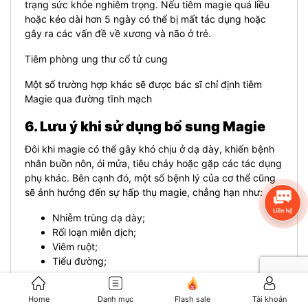
trạng sức khỏe nghiêm trọng. Nếu tiêm magie quá liều
hoặc kéo dài hơn 5 ngày có thể bị mất tác dụng hoặc
gây ra các vấn đề về xương và não ở trẻ.
Tiêm phòng ung thư cổ tử cung
Một số trường hợp khác sẽ được bác sĩ chỉ định tiêm
Magie qua đường tĩnh mạch
6. Lưu ý khi sử dụng bổ sung Magie
Đôi khi magie có thể gây khó chịu ở dạ dày, khiến bệnh
nhân buồn nôn, ói mửa, tiêu chảy hoặc gặp các tác dụng
phụ khác. Bên cạnh đó, một số bệnh lý của cơ thể cũng
sẽ ảnh hưởng đến sự hấp thụ magie, chẳng hạn như:
Nhiễm trùng dạ dày;
Rối loạn miễn dịch;
Viêm ruột;
Tiểu đường;
Tóm lại, các khoáng chất Magie từ nguồn thực phẩm
Home
Danh mục
Flash sale
Tài khoản
giàu chất xơ rất có lợi cho sức khỏe. Bổ sung magie đầy