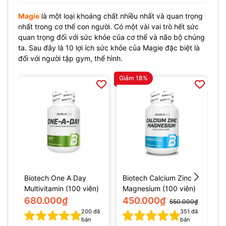
Magie
là một loại khoáng chất nhiều nhất và quan trọng
nhất trong cơ thể con người. Có một vài vai trò hết sức
quan trọng đối với sức khỏe của cơ thể và não bộ chúng
ta. Sau đây là 10 lợi ích sức khỏe của Magie đặc biệt là
đối với người tập gym, thể hình.
Giảm 18%
Gi
Biotech One A Day
Biotech Calcium Zinc
B
Multivitamin (100 viên)
Magnesium (100 viên)
v
680.000₫
450.000₫
550.000₫
200
đã
351
đã
bán
bán