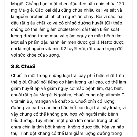
Magiê. Chẳng hạn, một chén đậu đen nấu chín chứa 120
mg Ma-giê. Các loại đậu cũng chứa nhiều kali và sắt và
là nguồn protein chính cho người ăn chay. Bởi vì các loại
đậu rất giàu chất xơ và có chỉ số đường huyết (GI) thấp,
chúng có thể làm giảm cholesterol, cải thiện kiểm soát
lượng đường trong máu và giảm nguy cơ mắc bệnh tim.
Một sản phẩm đậu nành lên men được gọi là Natto được
coi là một nguồn vitamin K2 tuyệt vời, rất quan trọng đối
với sức khỏe của xương.
3.8. Chuối
Chuối là một trong những loại trái cây phổ biến nhất trên
thế giới. Chuối nổi tiếng có hàm lượng kali cao, có thể làm
giảm huyết áp và giảm nguy cơ mắc bệnh tim, đặc biệt,
chuối rất giàu Magiê. Ngoài ra, chuối cung cấp vitamin C,
vitamin B6, mangan và chất xơ. Chuối chín có lượng
đường và carbs cao hơn hầu hết các loại trái cây khác, vì
vậy chúng có thể không phù hợp với người mắc bệnh
tiểu đường. Tuy nhiên, một phần lớn carbs trong chuối
chưa chín là tinh bột kháng, không được tiêu hóa và hấp
thụ. Tinh bột kháng có thể làm giảm lượng đường trong