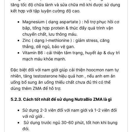
tăng tốc độ chữa lành và sửa chữa mô khi được sử dụng
kết hợp với tập luyện cường độ cao.
Magnesium ( dạng aspartate ) : hỗ trợ phục hồi cơ
bắp, tổng hợp protein & thúc đẩy quá trình vận
chuyển chất, lưu thông máu.
Zinc ( dạng l-methionine ) : giảm stress, căng
thẳng, dễ ngủ, bảo vệ gan.
Vitamin B6 : cải thiện tâm trạng, huyết áp & duy trì
mạch máu khỏe mạnh.
Đặc biệt đối với nam giới giúp cải thiện hoocmon nam tự
nhiên, tăng testosterone hiệu quả hơn , nếu anh em ăn
uống bổ sung ăn uống thiếu chất chưa đủ thì có thể
dùng thêm ZMA để hỗ trợ.
5.2.3. Cách tốt nhất để sử dụng NutraBio ZMA là gì
Sử dụng 2-3 viên đối với nam giới và 1-2 viên đối
với nữ giới .
Sử dụng trước ngủ 30-60 phút, tốt hơn khi bụng
đói.