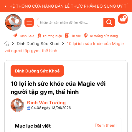
HỆ THỐNG CỬA HÀNG BÁN LẺ THỰC PHẨM BỔ SUNG UY TÍN 
0
Flash Sale
Thương hiệu
Tin tức
Hệ thống cửa hàng
Dinh Dưỡng Sức Khoẻ
10 lợi ích sức khỏe của Magie
với người tập gym, thể hình
Dinh Dưỡng Sức Khoẻ
10 lợi ích sức khỏe của Magie với
người tập gym, thể hình
Đinh Văn Trường
04.08 ngày 13/06/2026
Mục lục bài viết
[Xem thêm]