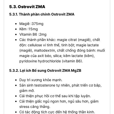
5.3. Ostrovit ZMA
5.3.1. Thành phần chính Ostrovit ZMA
Magiê :375mg
Kẽm :15mg
Vitamin B6 :2mg
Các thành phần khác: magie citrat (magiê), chất
độn: cellulose vi tinh thể, tinh bột; magie lactate
(magiê), maltodextrin, chất chống đóng bánh: muối
magie của axit béo, silica; kẽm lactate (kẽm),
pyridoxine hydrochloride (vitamin B6).
5.3.2. Lợi ích Bổ sung Ostrovit ZMA MgZB
Duy trì xương khỏe mạnh.
Sản sinh testosterone tự nhiên, phát triển cơ bắp,
giảm mỡ.
Cải thiện phục hồi cơ thể sau khi tập luyện.
Cải thiện giấc ngủ ngon hơn, ngủ sâu hơn, giảm
stress căng thẳng.
Có tác động tích cực đến hệ thống thần kinh.