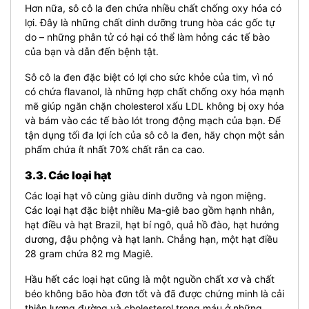
Hơn nữa, sô cô la đen chứa nhiều chất chống oxy hóa có
lợi. Đây là những chất dinh dưỡng trung hòa các gốc tự
do – những phân tử có hại có thể làm hỏng các tế bào
của bạn và dẫn đến bệnh tật.
Sô cô la đen đặc biệt có lợi cho sức khỏe của tim, vì nó
có chứa flavanol, là những hợp chất chống oxy hóa mạnh
mẽ giúp ngăn chặn cholesterol xấu LDL không bị oxy hóa
và bám vào các tế bào lót trong động mạch của bạn. Để
tận dụng tối đa lợi ích của sô cô la đen, hãy chọn một sản
phẩm chứa ít nhất 70% chất rắn ca cao.
3.3. Các loại hạt
Các loại hạt vô cùng giàu dinh dưỡng và ngon miệng.
Các loại hạt đặc biệt nhiều Ma-giê bao gồm hạnh nhân,
hạt điều và hạt Brazil, hạt bí ngô, quả hồ đào, hạt hướng
dương, đậu phộng và hạt lanh. Chẳng hạn, một hạt điều
28 gram chứa 82 mg Magiê.
Hầu hết các loại hạt cũng là một nguồn chất xơ và chất
béo không bão hòa đơn tốt và đã được chứng minh là cải
thiện lượng đường và cholesterol trong máu ở những