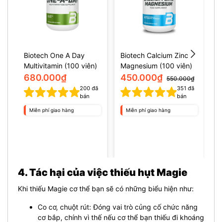
Biotech One A Day
Biotech Calcium Zinc
B
Multivitamin (100 viên)
Magnesium (100 viên)
v
680.000₫
450.000₫
550.000₫
200
đã
351
đã
bán
bán
Miễn phí giao hàng
Miễn phí giao hàng
4. Tác hại của việc thiếu hụt Magie
Khi thiếu Magie cơ thể bạn sẽ có những biểu hiện như:
Co cơ, chuột rút: Đóng vai trò củng cố chức năng
cơ bắp, chính vì thế nếu cơ thể bạn thiếu đi khoáng