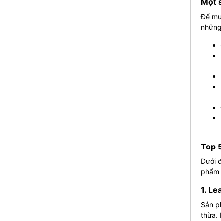
Một s
Để mu
những
Top 5
Dưới 
phẩm 
1. Le
Sản ph
thừa. 