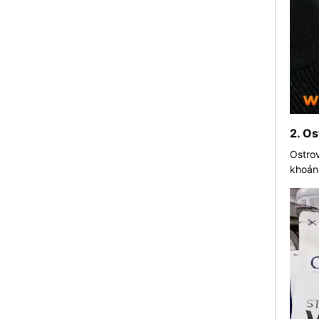
2. O
Ostrov
khoảng