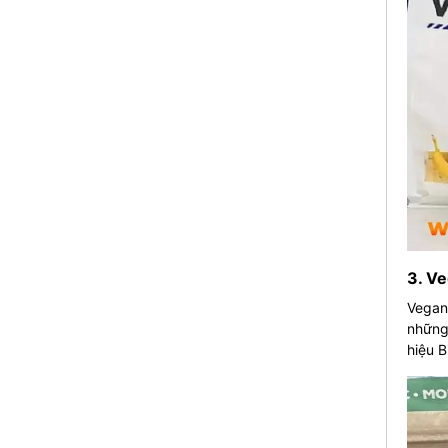
3. V
Vegan 
những
hiệu B