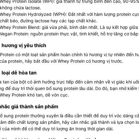
Whey Protein Isolate (WPI): giá thành từ trung bình đến cao, 90-95%
không chứa lactose.
Whey Protein Hydrolyzed (WPH): Đắt nhất với hàm lượng protein cực
chất béo, đường lactose hay các tạp chất khác.
Whey Protein Blend: giá vừa phải, bình dân nhất. Là sự kết hợp giữa
Vegan Protein: nguồn protein thực vật, tinh khiết, hỗ trợ tăng cơ bắp t
hương vị yêu thích
rotein có một loạt sản phẩm hoàn chỉnh từ hương vị tự nhiên đến h
của protein, hãy bắt đầu với Whey Protein có hương vị trước.
loại dễ hòa tan
 tan của bột có ảnh hưởng trực tiếp đến cảm nhận về vị giác khi u
g để duy trì thói quen bổ sung protein lâu dài. Do đó, bạn nhớ kiểm
Whey Protein khó tan, dễ vón cục.
nhắc giá thành sản phẩm
ổ sung protein thường xuyên là điều cần thiết để duy trì vóc dáng câ
âm đến chất lượng sản phẩm, hãy cân nhắc giá thành và lựa chọn loại
ế của mình để có thể duy trì lượng ăn trong thời gian dài.