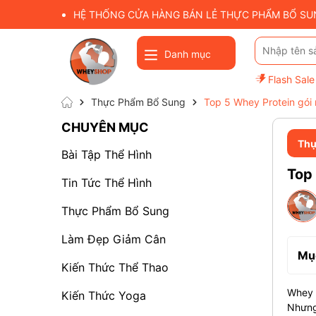
HỆ THỐNG CỬA HÀNG BÁN LẺ THỰC PHẨM BỔ SUNG
Danh mục
Flash Sale
Thực Phẩm Bổ Sung
Top 5 Whey Protein gói nh
CHUYÊN MỤC
Thự
Bài Tập Thể Hình
Top 
Tin Tức Thể Hình
Thực Phẩm Bổ Sung
Làm Đẹp Giảm Cân
Mục
Kiến Thức Thể Thao
Whey P
Kiến Thức Yoga
Nhưng