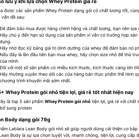
ố lưu ý khi lựa chọn Whey Protein giá rẻ
a được các sản phẩm Whey Protein dạng gói có chất lượng tốt, cùn
 vấn đề sau:
Để đảm bảo mua được hàng chính hãng và chất lượng, bạn nên lựa c
Hãy chú ý đến hạn sử dụng của sản phẩm vì vẫn có trường hợp sản
dụng.
Hãy nhớ đọc kỹ bảng giá trị dinh dưỡng của whey để đảm bảo nó ph
Nếu đây là lần đầu tiên bạn mua whey, hãy chọn size nhỏ để thử t
của mình.
Đối với một số sản phẩm có nhiều kích thước, kích thước càng lớn thì c
Hãy thường xuyên theo dõi các cửa hàng bán thực phẩm thể hình qu
chương trình khuyến mãi sớm nhất.
+ Whey Protein gói nhỏ tiện lợi, giá rẻ tốt nhất hiện nay
đây là top 5 sản phẩm
Whey Protein gói nhỏ
tiện lợi, giá rẻ với chấ
bổ sung protein
an Body dạng gói 79g
ẩm Lablara Lean Body gói nhỏ sẽ giúp người dùng cải thiện cơ bắp
Lean Body là sự lựa chọn tuyệt vời, nhanh chóng, tiện lợi, cung cấp