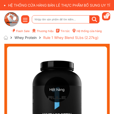
HỆ THỐNG CỬA HÀNG BÁN LẺ THỰC PHẨM BỔ SUNG UY TÍN 
0
Flash Sale
Thương hiệu
Tin tức
Hệ thống cửa hàng
Whey Protein
Rule 1 Whey Blend 5Lbs (2.27kg)
Hết hàng