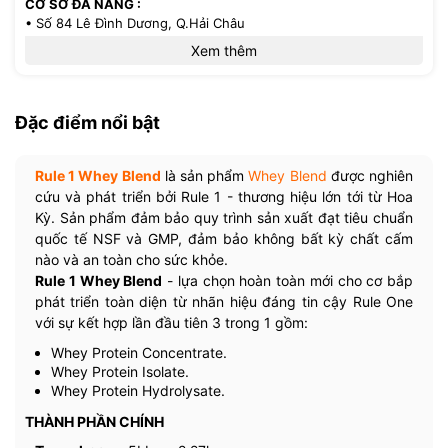
CƠ SỞ ĐÀ NẴNG :
• Số 84 Lê Đình Dương, Q.Hải Châu
• Hotline: 0386.33.58.58
Xem thêm
CƠ SỞ TP.HCM :
• 521/36 Cách Mạng Tháng 8 - P.13 - Q.10
Đặc điểm nổi bật
• Hotline: 0971.33.85.85
Rule 1 Whey Blend
là sản phẩm
Whey Blend
được nghiên
cứu và phát triển bởi Rule 1 - thương hiệu lớn tới từ Hoa
Kỳ. Sản phẩm đảm bảo quy trình sản xuất đạt tiêu chuẩn
quốc tế NSF và GMP, đảm bảo không bất kỳ chất cấm
nào và an toàn cho sức khỏe.
Rule 1 Whey Blend
- lựa chọn hoàn toàn mới cho cơ bắp
phát triển toàn diện từ nhãn hiệu đáng tin cậy Rule One
với sự kết hợp lần đầu tiên 3 trong 1 gồm:
Whey Protein Concentrate.
Whey Protein Isolate.
Whey Protein Hydrolysate.
THÀNH PHẦN CHÍNH