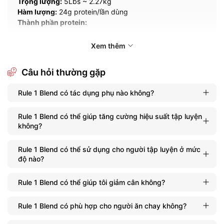
Trọng lượng:
5Lbs ~ 2.27kg
Hàm lượng:
24g protein/lần dùng
Thành phần protein:
Whey Protein Concentrate
Xem thêm
Whey Isolate
Whey Hydrolysate
Amino Acids:
Câu hỏi thường gặp
5.5g BCAAs + 4g Glutamine
Số lần dùng (servings):
70 lần dùng
Thương hiệu:
Rule 1
Rule 1 Blend có tác dụng phụ nào không?
Rule 1 Blend có thể giúp tăng cường hiệu suất tập luyện
không?
Rule 1 Blend có thể sử dụng cho người tập luyện ở mức
độ nào?
Rule 1 Blend có thể giúp tôi giảm cân không?
Rule 1 Blend có phù hợp cho người ăn chay không?