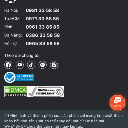
hấp thu nhanh và duy trì lâu dài ạ.
0981 33 58 58
Hà Nội:
0971 33 85 85
Tp.HCM:
Trương Mỹ Phụng
0961 33 85 85
Vinh:
0386 33 58 58
Đà Nẵng:
Whey blend có chứa lactose không?
0965 33 58 58
Hỗ Trợ:
12/10/2025 19:30:26
Theo dõi chúng tôi
WheyShop.vn
Dạ, vì có chứa whey concentrate nên vẫn còn một chút
lactose – nếu anh/chị không dị ứng nặng thì vẫn dùng
tốt ạ.
lâm diễm kiều
(*) Hình ảnh và thành phần của sản phẩm chỉ mang tính chất tham
Dùng whey blend có giúp tăng cơ không vậy shop?
khảo bởi nhà sản xuất có thể thay đổi bất cứ lúc nào mà
WHEYSHOP chưa thể cập nhật ngay lập tức.
11/10/2025 19:30:26