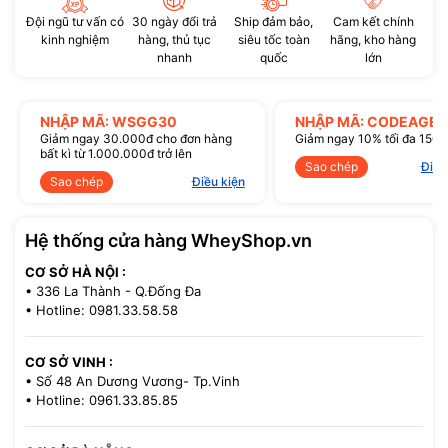
Đội ngũ tư vấn có
30 ngày đổi trả
Ship đảm bảo,
Cam kết chính
kinh nghiệm
hàng, thủ tục
siêu tốc toàn
hãng, kho hàng
nhanh
quốc
lớn
NHẬP MÃ: WSGG30
NHẬP MÃ: CODEAGE1
Giảm ngay 30.000đ cho đơn hàng
Giảm ngay 10% tối đa 150
bất kì từ 1.000.000đ trở lên
Sao chép
Điều
Sao chép
Điều kiện
Hệ thống cửa hàng WheyShop.vn
CƠ SỞ HÀ NỘI :
• 336 La Thành - Q.Đống Đa
• Hotline: 0981.33.58.58
CƠ SỞ VINH :
• Số 48 An Dương Vương- Tp.Vinh
• Hotline: 0961.33.85.85