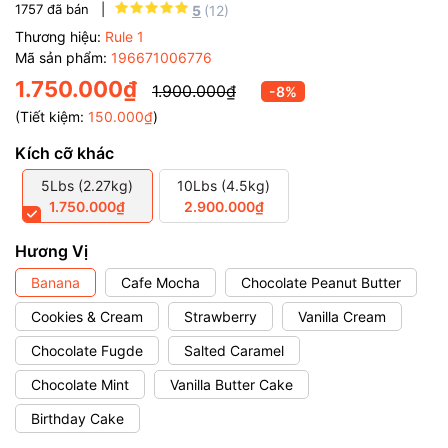
1757
đã bán |
5
(12)
Thương hiệu:
Rule 1
Mã sản phẩm:
196671006776
1.750.000₫
1.900.000₫
-8%
(Tiết kiệm:
150.000₫
)
Kích cỡ khác
5Lbs (2.27kg)
10Lbs (4.5kg)
1.750.000₫
2.900.000₫
Hương Vị
Banana
Cafe Mocha
Chocolate Peanut Butter
Cookies & Cream
Strawberry
Vanilla Cream
Chocolate Fugde
Salted Caramel
Chocolate Mint
Vanilla Butter Cake
Birthday Cake