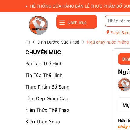
HỆ THỐNG CỬA HÀNG BÁN LẺ THỰC PHẨM BỔ SUNG
Danh mục
Flash Sale
Dinh Dưỡng Sức Khoẻ
Ngủ chảy nước miếng l
CHUYÊN MỤC
Din
Bài Tập Thể Hình
Ngủ 
Tin Tức Thể Hình
Thực Phẩm Bổ Sung
Làm Đẹp Giảm Cân
Mục
Kiến Thức Thể Thao
Hiện t
Kiến Thức Yoga
chảy 