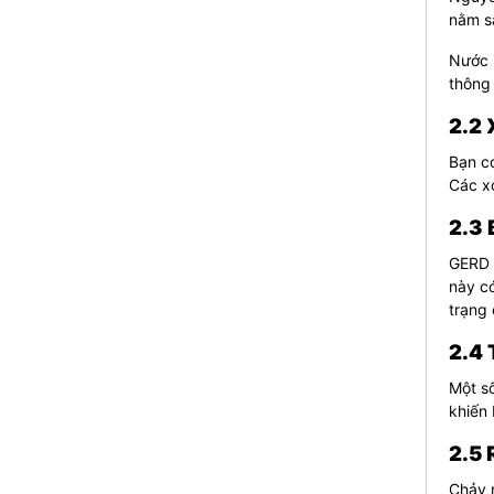
nằm s
Nước b
thông 
2.2 
Bạn có
Các x
2.3 
GERD l
này có
trạng
2.4 
Một số
khiến 
2.5 
Chảy n