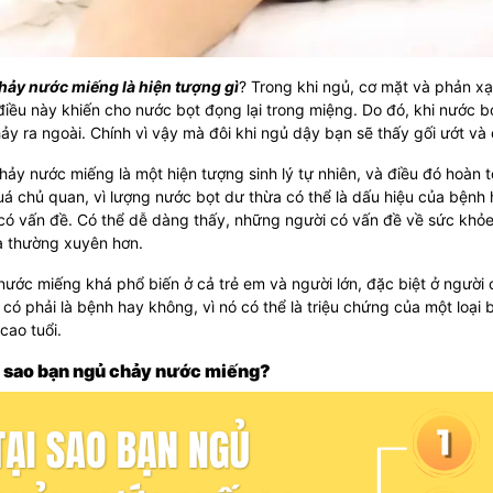
hảy nước miếng là hiện tượng gì
? Trong khi ngủ, cơ mặt và phản xạ
điều này khiến cho nước bọt đọng lại trong miệng. Do đó, khi nước bọ
ảy ra ngoài. Chính vì vậy mà đôi khi ngủ dậy bạn sẽ thấy gối ướt và 
ảy nước miếng là một hiện tượng sinh lý tự nhiên, và điều đó hoàn 
á chủ quan, vì lượng nước bọt dư thừa có thể là dấu hiệu của bệnh h
có vấn đề. Có thể dễ dàng thấy, những người có vấn đề về sức khỏ
à thường xuyên hơn.
ước miếng khá phổ biến ở cả trẻ em và người lớn, đặc biệt ở người
có phải là bệnh hay không, vì nó có thể là triệu chứng của một loại 
cao tuổi.
i sao bạn ngủ chảy nước miếng?