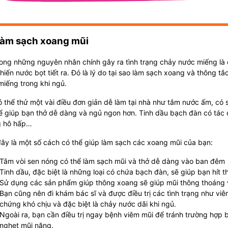
Làm sạch xoang mũi
ong những nguyên nhân chính gây ra tình trạng chảy nước miếng là
hiến nước bọt tiết ra. Đó là lý do tại sao làm sạch xoang và thông tắ
iếng trong khi ngủ.
 thể thử một vài điều đơn giản dễ làm tại nhà như tắm nước ấm, có 
 giúp bạn thở dễ dàng và ngủ ngon hơn. Tinh dầu bạch đàn có tác d
 hô hấp…
ây là một số cách có thể giúp làm sạch các xoang mũi của bạn:
Tắm vòi sen nóng có thể làm sạch mũi và thở dễ dàng vào ban đêm
Tinh dầu, đặc biệt là những loại có chứa bạch đàn, sẽ giúp bạn hít 
Sử dụng các sản phẩm giúp thông xoang sẽ giúp mũi thông thoáng v
Bạn cũng nên đi khám bác sĩ và được điều trị các tình trạng như viê
chứng khó chịu và đặc biệt là chảy nước dãi khi ngủ.
Ngoài ra, bạn cần điều trị ngay bệnh viêm mũi để tránh trường hợp 
nghẹt mũi nặng.