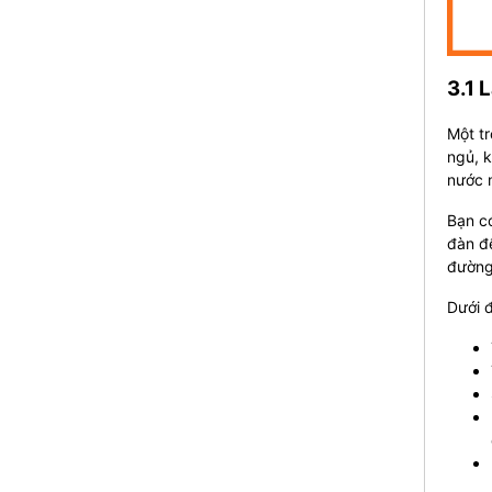
3.1 
Một tr
ngủ, k
nước m
Bạn có
đàn để
đường
Dưới đ