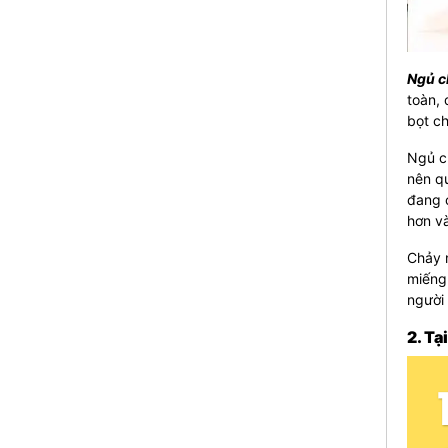
Ngủ c
toàn, 
bọt ch
Ngủ ch
nên qu
đang 
hơn v
Chảy n
miếng 
người 
2. Tạ