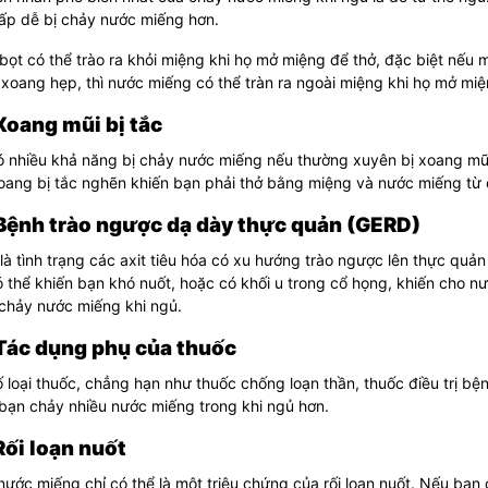
ấp dễ bị chảy nước miếng hơn.
ọt có thể trào ra khỏi miệng khi họ mở miệng để thở, đặc biệt nếu 
xoang hẹp, thì nước miếng có thể tràn ra ngoài miệng khi họ mở miệ
Xoang mũi bị tắc
 nhiều khả năng bị chảy nước miếng nếu thường xuyên bị xoang mũi 
oang bị tắc nghẽn khiến bạn phải thở bằng miệng và nước miếng từ 
Bệnh trào ngược dạ dày thực quản (GERD)
à tình trạng các axit tiêu hóa có xu hướng trào ngược lên thực quả
 thể khiến bạn khó nuốt, hoặc có khối u trong cổ họng, khiến cho nướ
 chảy nước miếng khi ngủ.
Tác dụng phụ của thuốc
 loại thuốc, chẳng hạn như thuốc chống loạn thần, thuốc điều trị bệ
bạn chảy nhiều nước miếng trong khi ngủ hơn.
Rối loạn nuốt
ước miếng chỉ có thể là một triệu chứng của rối loạn nuốt. Nếu bạn