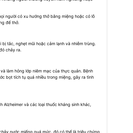
mọi người có xu hướng thở bằng miệng hoặc có lỗ
ng để thở.
bị tắc, nghẹt mũi hoặc cảm lạnh và nhiễm trùng.
đó chảy ra.
n và làm hỏng lớp niêm mạc của thực quản. Bệnh
c bọt tích tụ quá nhiều trong miệng, gây ra tình
nh Alzheimer và các loại thuốc kháng sinh khác,
 chảy nước miếng quá mức, đó có thể là triệu chứng