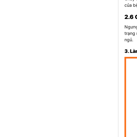
của bệ
2.6 
Ngưng 
trạng 
ngủ.
3. L