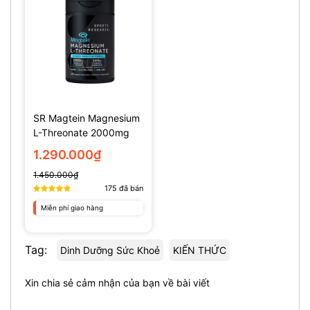
SR Magtein Magnesium
L-Threonate 2000mg
(135 Viên)
1.290.000₫
1.450.000₫
175
đã bán
Miễn phí giao hàng
Tag:
Dinh Dưỡng Sức Khoẻ
KIẾN THỨC
Xin chia sẻ cảm nhận của bạn về bài viết