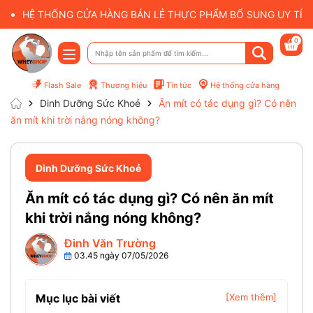
HỆ THỐNG CỬA HÀNG BÁN LẺ THỰC PHẨM BỔ SUNG UY TÍN 
0
Flash Sale
Thương hiệu
Tin tức
Hệ thống cửa hàng
Dinh Dưỡng Sức Khoẻ
Ăn mít có tác dụng gì? Có nên
ăn mít khi trời nắng nóng không?
Dinh Dưỡng Sức Khoẻ
Ăn mít có tác dụng gì? Có nên ăn mít
khi trời nắng nóng không?
Đinh Văn Trường
03.45 ngày 07/05/2026
Mục lục bài viết
[Xem thêm]