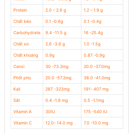
Protein
2.0 – 2.6 g
1.2 – 1.9 g
Chất béo
0.1 -0.6g
0.1 -0.4g
Carbohydrate
9.4 -11.5 g
16 -25.4g
Chất xơ
2.6 -3.6 g
1.0 -1.5g
Chất khoáng
0.9g
0.87 -0.9g
Canxi
30 -73.2mg
20.0 -37.0mg
Phốt pho
20.0 -57.2mg
38.0 -41.0mg
Kali
287 -323mg
191- 407 mg
Sắt
0.4 -1.9 mg
0.5 -1.1mg
Vitamin A
30IU
175 -540 IU
Vitamin C
12.0- 14.0 mg
7.0 -10.0 mg