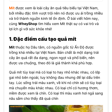
Mít
được xem là loài cây ăn quả tiêu biểu tại Việt Nam,
bởi nhiều đặc tính vượt trội nên nó được ưu ái trồng nhiều
và trở thành nguồn kinh tế ổn định. Ở bài viết hôm nay,
cùng
WheyShop
tìm hiểu xem Mít thật sự có vai trò và
lợi ích gì với sức khỏe nhé!
1. Đặc điểm cấu tạo quả mít
Mít
thuộc họ Dâu tằm, có nguồn gốc từ Ấn Độ được
trồng khá nhiều tại Việt Nam. Bản chất là một dạng trái
cây ăn quả rất đa dạng, ngon ngọt và phổ biến, nên
được ưa chuộng, theo đó là giá thành khá phù hợp.
Quả mít tùy loại mà có loại to hay nhỏ khác nhau, có lớp
gai nhỏ bên ngoài, tuy không đau nhưng để lại dấu trên
tay. Lúc sống trái màu xanh, về khi nó chín sẽ có tùy loại
mà chuyển màu khác nhau. Có loại chỉ có hương thơm,
mềm được xem là chín. Có loại thì màu xanh hơi ngả sang
nâu sẫm cho thấy đã quá chín