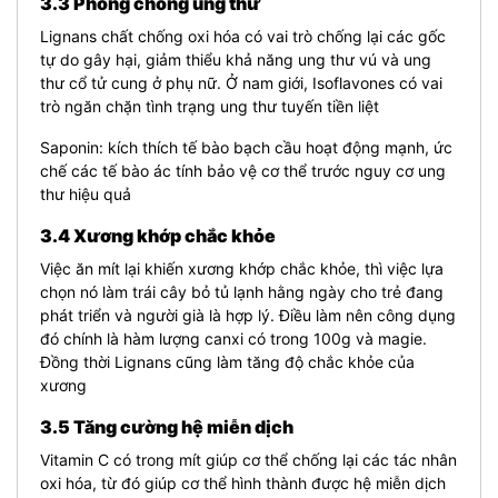
3.3 Phòng chống ung thư
Lignans chất chống oxi hóa có vai trò chống lại các gốc
tự do gây hại, giảm thiểu khả năng ung thư vú và ung
thư cổ tử cung ở phụ nữ. Ở nam giới, Isoflavones có vai
trò ngăn chặn tình trạng ung thư tuyến tiền liệt
Saponin: kích thích tế bào bạch cầu hoạt động mạnh, ức
chế các tế bào ác tính bảo vệ cơ thể trước nguy cơ ung
thư hiệu quả
3.4 Xương khớp chắc khỏe
Việc ăn mít lại khiến xương khớp chắc khỏe, thì việc lựa
chọn nó làm trái cây bỏ tủ lạnh hằng ngày cho trẻ đang
phát triển và người già là hợp lý. Điều làm nên công dụng
đó chính là hàm lượng canxi có trong 100g và magie.
Đồng thời Lignans cũng làm tăng độ chắc khỏe của
xương
3.5 Tăng cường hệ miễn dịch
Vitamin C có trong mít giúp cơ thể chống lại các tác nhân
oxi hóa, từ đó giúp cơ thể hình thành được hệ miễn dịch