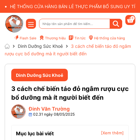
HỆ THỐNG CỬA HÀNG BÁN LẺ THỰC PHẨM BỔ SUNG UY TÍN 
0
Flash Sale
Thương hiệu
Tin tức
Hệ thống cửa hàng
Dinh Dưỡng Sức Khoẻ
3 cách chế biến táo đỏ ngâm
rượu cực bổ dưỡng mà ít người biết đến
Dinh Dưỡng Sức Khoẻ
3 cách chế biến táo đỏ ngâm rượu cực
bổ dưỡng mà ít người biết đến
Đinh Văn Trường
02.31 ngày 08/05/2025
Mục lục bài viết
[Xem thêm]