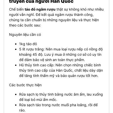
truyền của người Hàn Quốc
Chế biến
táo đỏ ngâm rượu
thật sự không khó như nhiều
người vẫn nghĩ. Để kết quả ngâm rượu thành công,
chúng ta cần chuẩn bị những nguyên liệu và thực hiện
theo các bước sau:
Nguyên liệu cần có
1kg táo đỏ
5 lít rượu trắng: Nên mua loại rượu nếp có nồng độ
khoảng 45 độ. Lưu ý mua ở những cơ sở có uy tín
để đảm bảo vệ sinh an toàn thực phẩm.
Hũ thủy tinh cao cấp: Nên chọn những chiếc bình
thủy tinh cao cấp của Hàn Quốc, chất liệu dày dặn
để tăng tính thẩm mỹ và bảo quản rượu tốt hơn.
Các bước thực hiện
Rửa sạch lọ thủy tinh bằng nước âm ấm, lau xuống
để loại bỏ mùi ẩm mốc.
Rửa sạch táo trong nước muối pha loãng, rồi để
ráo.