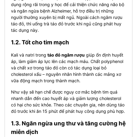
dụng rộng rãi trong y học để cải thiện chức năng não bộ
và ngăn ngừa bệnh Alzheimer, hỗ trợ điều trị những
người thường xuyên bị mất ngủ.
Ngoài cách ngâm rượu
táo đỏ, thì uống trà táo đỏ trước khi ngủ cũng phát huy
tác dụng này.
1.2. Tốt cho tim mạch
Kali và natri trong
táo đỏ ngâm rượu
giúp ổn định huyết
áp, làm giảm áp lực lên các mạch máu. Chất polyphenol
và chất xơ trong táo đỏ còn có tác dụng loại bỏ
cholesterol xấu – nguyên nhân hình thành các mảng xơ
vữa động mạch trong thành mạch.
Như vậy sẽ hạn chế được nguy cơ mắc bệnh tim quá
nhanh dẫn đến cao huyết áp và giảm lượng cholesterol
có hại cho sức khỏe. Theo các chuyên gia, nên dùng táo
đỏ trước khi ăn 15 phút để phát huy công dụng phù hợp.
1.3. Ngăn ngừa ung thư và tăng cường hệ
miễn dịch