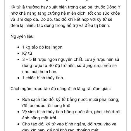
Kỳ tử là thường hay xuất hiện trong các bài thuốc Đông Y
nhờ khả năng tăng cường hệ miễn dịch, tốt cho sức khỏe
và làm đẹp da. Do đó, táo đỏ khi kết hợp với kỳ tử sẽ
đem lại nhiều tác dụng trong hỗ trợ và điều trị bệnh.
Nguyên liệu:
1 kg táo đỏ loại ngon
Kỷ tử
3 – 5 lít rượu ngon nguyên chất. Lưu ý rượu nên sử
dụng rượu từ 40 độ trở nên, sử dụng rượu nếp sẽ
cho mùi thơm hơn.
1 chiếc bình thủy tinh.
Cách ngâm rượu táo đỏ cùng đinh lăng rất đơn giản:
Rửa sạch táo đỏ, kỷ tử bằng nước muối pha loãng,
để ráo nước rồi hong khô
Vệ sinh bình thủy tinh bằng nước ấm, phơi khô dưới
ánh nắng mặt trời.
Cho táo đỏ, kỷ tử vào bình ngâm, đổ rượu vào và
đậy kín nắp, để nơi khô ráo, thoáng mát