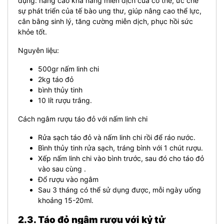
dụng: nâng cao khả năng miễn dịch của cơ thể, ức chế
sự phát triển của tế bào ung thư, giúp nâng cao thể lực,
cân bằng sinh lý, tăng cường miễn dịch, phục hồi sức
khỏe tốt.
Nguyên liệu:
500gr nấm linh chi
2kg táo đỏ
bình thủy tinh
10 lít rượu trắng.
Cách ngâm rượu táo đỏ với nấm linh chi
Rửa sạch táo đỏ và nấm linh chi rồi để ráo nước.
Bình thủy tinh rửa sạch, tráng bình với 1 chút rượu.
Xếp nấm linh chi vào bình trước, sau đó cho táo đỏ
vào sau cùng .
Đổ rượu vào ngâm
Sau 3 tháng có thể sử dụng được, mỗi ngày uống
khoảng 15-20ml.
2.3. Táo đỏ ngâm rượu với kỷ tử