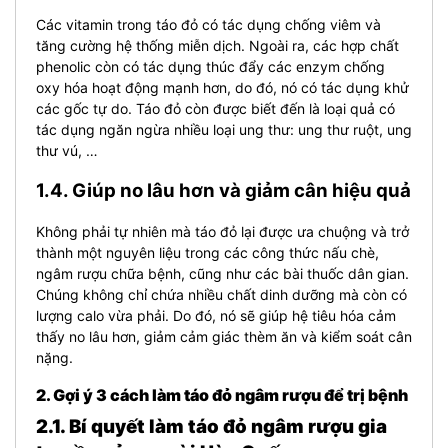
Các vitamin trong táo đỏ có tác dụng chống viêm và
tăng cường hệ thống miễn dịch. Ngoài ra, các hợp chất
phenolic còn có tác dụng thúc đẩy các enzym chống
oxy hóa hoạt động mạnh hơn, do đó, nó có tác dụng khử
các gốc tự do. Táo đỏ còn được biết đến là loại quả có
tác dụng ngăn ngừa nhiều loại ung thư: ung thư ruột, ung
thư vú, …
1.4. Giúp no lâu hơn và giảm cân hiệu quả
Không phải tự nhiên mà táo đỏ lại được ưa chuộng và trở
thành một nguyên liệu trong các công thức nấu chè,
ngâm rượu chữa bệnh, cũng như các bài thuốc dân gian.
Chúng không chỉ chứa nhiều chất dinh dưỡng mà còn có
lượng calo vừa phải. Do đó, nó sẽ giúp hệ tiêu hóa cảm
thấy no lâu hơn, giảm cảm giác thèm ăn và kiểm soát cân
nặng.
2. Gợi ý 3 cách làm táo đỏ ngâm rượu để trị bệnh
2.1. Bí quyết làm táo đỏ ngâm rượu gia