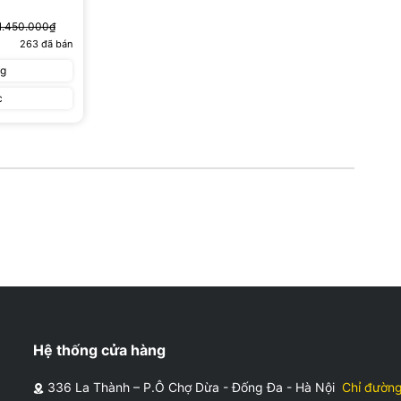
1.450.000₫
263
đã bán
ng
c
Hệ thống cửa hàng
336 La Thành – P.Ô Chợ Dừa - Đống Đa - Hà Nội
Chỉ đườn