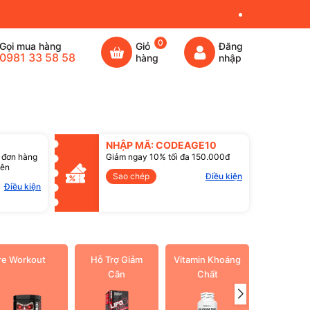
0
Gọi mua hàng
Giỏ
Đăng
0981 33 58 58
hàng
nhập
NHẬP MÃ: CODEAGE10
 đơn hàng
Giảm ngay 10% tối đa 150.000đ
lên
Sao chép
Điều kiện
Điều kiện
re Workout
Hỗ Trợ Giảm
Vitamin Khoáng
Dầu cá O
Cân
Chất
3