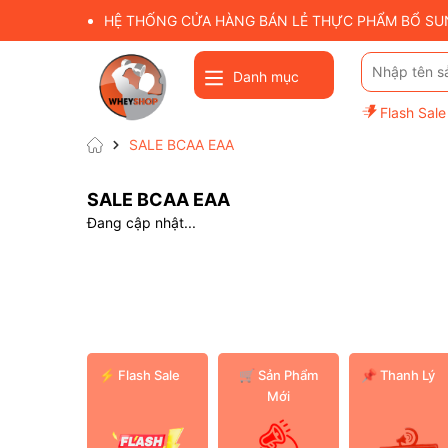
HỆ THỐNG CỬA HÀNG BÁN LẺ THỰC PHẨM BỔ SUNG
Danh mục
Flash Sale
SALE BCAA EAA
SALE BCAA EAA
Đang cập nhật...
⚡ Flash Sale
️🛒 Sản Phẩm
📌 Thanh Lý
Mới