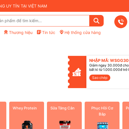
 UY TÍN TẠI VIỆT NAM
Thương hiệu
Tin tức
Hệ thống cửa hàng
NHẬP MÃ: WSGG30
Giảm ngay 30.000đ cho
Mã giảm giá:
bất kì từ 1.000.000đ trở 
Sao chép
Điều kiện:
Whey Protein
Sữa Tăng Cân
Phục Hồi Cơ
P
Bắp