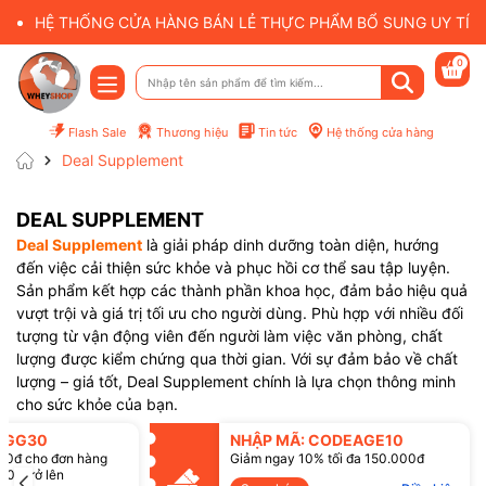
HỆ THỐNG CỬA HÀNG BÁN LẺ THỰC PHẨM BỔ SUNG UY TÍN 
0
Flash Sale
Thương hiệu
Tin tức
Hệ thống cửa hàng
Deal Supplement
DEAL SUPPLEMENT
Deal Supplement
là giải pháp dinh dưỡng toàn diện, hướng
đến việc cải thiện sức khỏe và phục hồi cơ thể sau tập luyện.
Sản phẩm kết hợp các thành phần khoa học, đảm bảo hiệu quả
vượt trội và giá trị tối ưu cho người dùng. Phù hợp với nhiều đối
tượng từ vận động viên đến người làm việc văn phòng, chất
Mã giảm giá:
lượng được kiểm chứng qua thời gian. Với sự đảm bảo về chất
lượng – giá tốt, Deal Supplement chính là lựa chọn thông minh
Điều kiện:
cho sức khỏe của bạn.
SGG30
NHẬP MÃ: CODEAGE10
00đ cho đơn hàng
Giảm ngay 10% tối đa 150.000đ
00đ trở lên