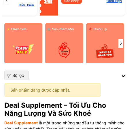
Sao chép
Điều kiện
Điều kiện
⚡ Flash Sale
️🛒 Sản Phẩm Mới
📌 Thanh Lý
Bộ lọc
Sản phẩm đang được cập nhật.
Deal Supplement – Tối Ưu Cho
Năng Lượng Và Sức Khoẻ
Deal Supplement
là một trong những sự đầu tư thông minh cho
sức khỏe và thể chất. Trong bối cảnh xu hướng chăm sóc sức