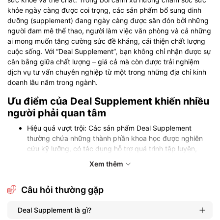
khỏe ngày càng được coi trọng, các sản phẩm bổ sung dinh
dưỡng (supplement) đang ngày càng được săn đón bởi những
người đam mê thể thao, người làm việc văn phòng và cả những
ai mong muốn tăng cường sức đề kháng, cải thiện chất lượng
cuộc sống. Với “Deal Supplement”, bạn không chỉ nhận được sự
cân bằng giữa chất lượng – giá cả mà còn được trải nghiệm
dịch vụ tư vấn chuyên nghiệp từ một trong những địa chỉ kinh
doanh lâu năm trong ngành.
Ưu điểm của Deal Supplement khiến nhiều
người phải quan tâm
Hiệu quả vượt trội: Các sản phẩm Deal Supplement
thường chứa những thành phần khoa học được nghiên
cứu kỹ lưỡng, có tác dụng hỗ trợ quá trình tập luyện,
phục hồi cơ thể và tăng cường sức đề kháng một cách
Xem thêm
hiệu quả.
Giá cả hợp lý: Với những deal ưu đãi và khuyến mãi
Câu hỏi thường gặp
thường xuyên, người tiêu dùng sẽ dễ dàng tiếp cận các
sản phẩm chất lượng mà không phải lo lắng về mặt tài
Deal Supplement là gì?
chính.