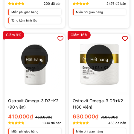
200
đã bán
2476
đã bán
Miễn phí giao hàng
Miễn phí giao hàng
Tặng kèm bình lắc
Giảm 9%
Giảm 16%
Hết hàng
Hết hàng
Ostrovit Omega-3 D3+K2
Ostrovit Omega-3 D3+K2
(90 viên)
(180 viên)
410.000₫
630.000₫
450.000₫
750.000₫
1334
đã bán
438
đã bán
Miễn phí giao hàng
Miễn phí giao hàng