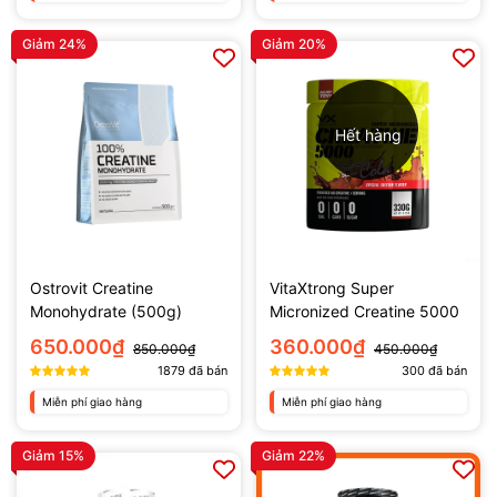
Giảm 24%
Giảm 20%
Hết hàng
Ostrovit Creatine
VitaXtrong Super
Monohydrate (500g)
Micronized Creatine 5000
(330g)
650.000₫
360.000₫
850.000₫
450.000₫
1879
đã bán
300
đã bán
Miễn phí giao hàng
Miễn phí giao hàng
Giảm 15%
Giảm 22%