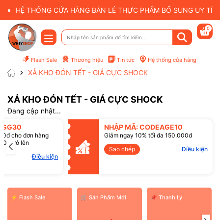
HỆ THỐNG CỬA HÀNG BÁN LẺ THỰC PHẨM BỔ SUNG UY TÍN 
0
Flash Sale
Thương hiệu
Tin tức
Hệ thống cửa hàng
XẢ KHO ĐÓN TẾT - GIÁ CỰC SHOCK
XẢ KHO ĐÓN TẾT - GIÁ CỰC SHOCK
Đang cập nhật...
SGG30
NHẬP MÃ: CODEAGE10
00đ cho đơn hàng
Giảm ngay 10% tối đa 150.000đ
00đ trở lên
Sao chép
Điều kiện
Điều kiện
⚡ Flash Sale
️🛒 Sản Phẩm Mới
📌 Thanh Lý
Mã giảm giá: