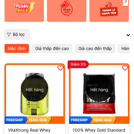
Điều kiện:
Bộ lọc
Mặc định
Giá thấp đến cao
Giá cao đến thấp
Hàng 
Giảm 3%
Hết hàng
Hết hàng
VitaXtrong Real Whey
100% Whey Gold Standard