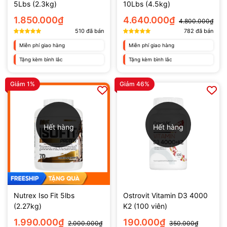
5Lbs (2.3kg)
10Lbs (4.5kg)
1.850.000₫
4.640.000₫
4.800.000₫
510
đã bán
782
đã bán
Miễn phí giao hàng
Miễn phí giao hàng
Tặng kèm bình lắc
Tặng kèm bình lắc
Giảm 1%
Giảm 46%
Hết hàng
Hết hàng
Nutrex Iso Fit 5lbs
Ostrovit Vitamin D3 4000
(2.27kg)
K2 (100 viên)
1.990.000₫
190.000₫
2.000.000₫
350.000₫