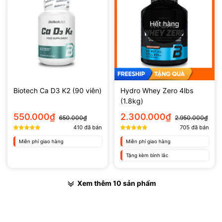
Hết hàng
Biotech Ca D3 K2 (90 viên)
Hydro Whey Zero 4lbs
(1.8kg)
550.000₫
2.300.000₫
650.000₫
2.950.000₫
410
đã bán
705
đã bán
Miễn phí giao hàng
Miễn phí giao hàng
Tặng kèm bình lắc
Xem thêm 10 sản phẩm
Ưu đãi giảm giá xả kho số lượng giới hạn !!!